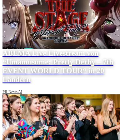
ABEMA Live Livestream von
“Umamusume: Pretty Derby – 7th
EVENT WORLD TOUR“ in 20
Ländern
PR News AI