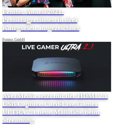
Femtec Award 2021:
Preisträger:innen in drei
Kategorien ausgezeichnet
Femtec GmbH
AVerMedia setzt mit der HDMI 2.1
USB Capture Card-Live Gamer
ULTRA 2.1 neue Maßstäbe beim
Streaming