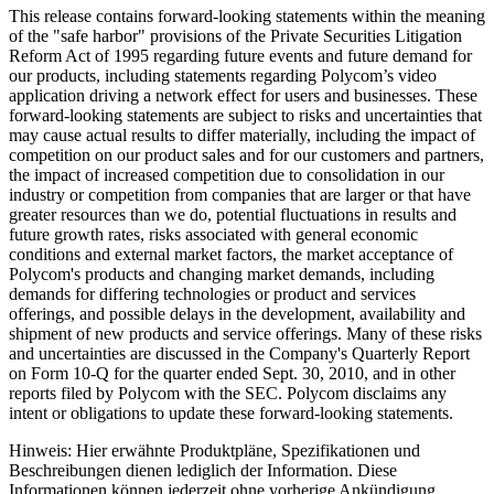
This release contains forward-looking statements within the meaning
of the "safe harbor" provisions of the Private Securities Litigation
Reform Act of 1995 regarding future events and future demand for
our products, including statements regarding Polycom’s video
application driving a network effect for users and businesses. These
forward-looking statements are subject to risks and uncertainties that
may cause actual results to differ materially, including the impact of
competition on our product sales and for our customers and partners,
the impact of increased competition due to consolidation in our
industry or competition from companies that are larger or that have
greater resources than we do, potential fluctuations in results and
future growth rates, risks associated with general economic
conditions and external market factors, the market acceptance of
Polycom's products and changing market demands, including
demands for differing technologies or product and services
offerings, and possible delays in the development, availability and
shipment of new products and service offerings. Many of these risks
and uncertainties are discussed in the Company's Quarterly Report
on Form 10-Q for the quarter ended Sept. 30, 2010, and in other
reports filed by Polycom with the SEC. Polycom disclaims any
intent or obligations to update these forward-looking statements.
Hinweis: Hier erwähnte Produktpläne, Spezifikationen und
Beschreibungen dienen lediglich der Information. Diese
Informationen können jederzeit ohne vorherige Ankündigung