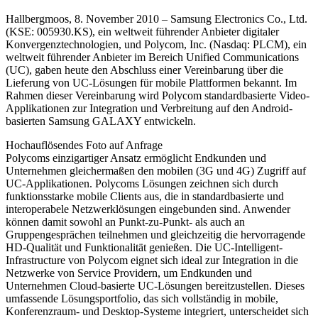
Hallbergmoos, 8. November 2010 – Samsung Electronics Co., Ltd.
(KSE: 005930.KS), ein weltweit führender Anbieter digitaler
Konvergenztechnologien, und Polycom, Inc. (Nasdaq: PLCM), ein
weltweit führender Anbieter im Bereich Unified Communications
(UC), gaben heute den Abschluss einer Vereinbarung über die
Lieferung von UC-Lösungen für mobile Plattformen bekannt. Im
Rahmen dieser Vereinbarung wird Polycom standardbasierte Video-
Applikationen zur Integration und Verbreitung auf den Android-
basierten Samsung GALAXY entwickeln.
Hochauflösendes Foto auf Anfrage
Polycoms einzigartiger Ansatz ermöglicht Endkunden und
Unternehmen gleichermaßen den mobilen (3G und 4G) Zugriff auf
UC-Applikationen. Polycoms Lösungen zeichnen sich durch
funktionsstarke mobile Clients aus, die in standardbasierte und
interoperabele Netzwerklösungen eingebunden sind. Anwender
können damit sowohl an Punkt-zu-Punkt- als auch an
Gruppengesprächen teilnehmen und gleichzeitig die hervorragende
HD-Qualität und Funktionalität genießen. Die UC-Intelligent-
Infrastructure von Polycom eignet sich ideal zur Integration in die
Netzwerke von Service Providern, um Endkunden und
Unternehmen Cloud-basierte UC-Lösungen bereitzustellen. Dieses
umfassende Lösungsportfolio, das sich vollständig in mobile,
Konferenzraum- und Desktop-Systeme integriert, unterscheidet sich