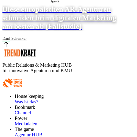
Diese europäischen AR-Agenturen
schneiden beim digitalen Marketing
am besten ab (Fallstudie)
Dani Schenker
Public Relations & Marketing HUB
für innovative Agenturen und KMU
Footer
House keeping
Main
Was ist das?
Bookmark
Channel
Power
Mediadaten
The game
Agentur HUB