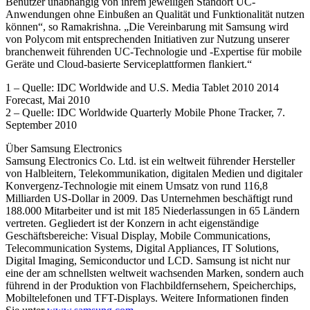
Benutzer unabhängig von ihrem jeweiligen Standort UC-
Anwendungen ohne Einbußen an Qualität und Funktionalität nutzen
können“, so Ramakrishna. „Die Vereinbarung mit Samsung wird
von Polycom mit entsprechenden Initiativen zur Nutzung unserer
branchenweit führenden UC-Technologie und -Expertise für mobile
Geräte und Cloud-basierte Serviceplattformen flankiert.“
1 – Quelle: IDC Worldwide and U.S. Media Tablet 2010 2014
Forecast, Mai 2010
2 – Quelle: IDC Worldwide Quarterly Mobile Phone Tracker, 7.
September 2010
Über Samsung Electronics
Samsung Electronics Co. Ltd. ist ein weltweit führender Hersteller
von Halbleitern, Telekommunikation, digitalen Medien und digitaler
Konvergenz-Technologie mit einem Umsatz von rund 116,8
Milliarden US-Dollar in 2009. Das Unternehmen beschäftigt rund
188.000 Mitarbeiter und ist mit 185 Niederlassungen in 65 Ländern
vertreten. Gegliedert ist der Konzern in acht eigenständige
Geschäftsbereiche: Visual Display, Mobile Communications,
Telecommunication Systems, Digital Appliances, IT Solutions,
Digital Imaging, Semiconductor und LCD. Samsung ist nicht nur
eine der am schnellsten weltweit wachsenden Marken, sondern auch
führend in der Produktion von Flachbildfernsehern, Speicherchips,
Mobiltelefonen und TFT-Displays. Weitere Informationen finden