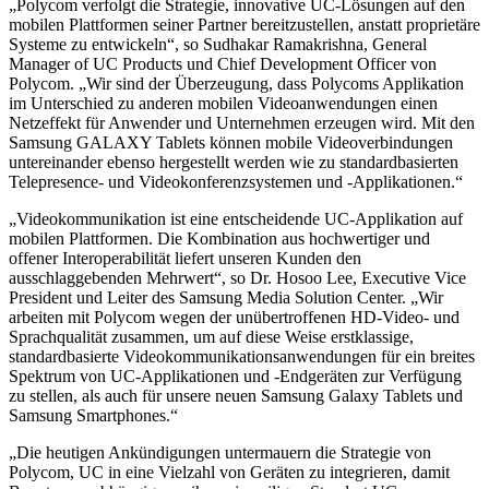
„Polycom verfolgt die Strategie, innovative UC-Lösungen auf den
mobilen Plattformen seiner Partner bereitzustellen, anstatt proprietäre
Systeme zu entwickeln“, so Sudhakar Ramakrishna, General
Manager of UC Products und Chief Development Officer von
Polycom. „Wir sind der Überzeugung, dass Polycoms Applikation
im Unterschied zu anderen mobilen Videoanwendungen einen
Netzeffekt für Anwender und Unternehmen erzeugen wird. Mit den
Samsung GALAXY Tablets können mobile Videoverbindungen
untereinander ebenso hergestellt werden wie zu standardbasierten
Telepresence- und Videokonferenzsystemen und -Applikationen.“
„Videokommunikation ist eine entscheidende UC-Applikation auf
mobilen Plattformen. Die Kombination aus hochwertiger und
offener Interoperabilität liefert unseren Kunden den
ausschlaggebenden Mehrwert“, so Dr. Hosoo Lee, Executive Vice
President und Leiter des Samsung Media Solution Center. „Wir
arbeiten mit Polycom wegen der unübertroffenen HD-Video- und
Sprachqualität zusammen, um auf diese Weise erstklassige,
standardbasierte Videokommunikationsanwendungen für ein breites
Spektrum von UC-Applikationen und -Endgeräten zur Verfügung
zu stellen, als auch für unsere neuen Samsung Galaxy Tablets und
Samsung Smartphones.“
„Die heutigen Ankündigungen untermauern die Strategie von
Polycom, UC in eine Vielzahl von Geräten zu integrieren, damit