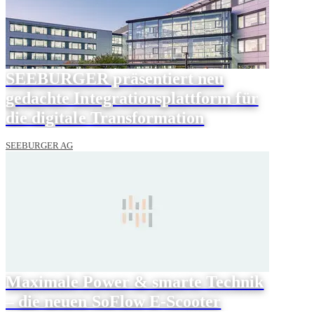
SEEBURGER präsentiert neu
gedachte Integrationsplattform für
die digitale Transformation
SEEBURGER AG
Maximale Power & smarte Technik
– die neuen SoFlow E-Scooter