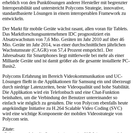
erheblich von den Punktlösungen anderer Hersteller mit begrenzter
Interoperabilität und unterstreicht Polycoms Strategie, innovative,
standardbasierte Lösungen in einem interoperablen Framework zu
entwickeln.
Der Markt für mobile Geräte wächst rasant, allen voran für Tablets.
Das Marktforschungsunternehmen IDC prognostiziert ein
Absatzwachstum von 7,6 Mio. Geräten im Jahr 2010 auf über 46
Mio. Geräte im Jahr 2014, was einer durchschnittlichen jährlichen
Wachstumsrate (CAGR) von 57,4 Prozent entspricht1. Der
Jahresabsatz für Smartphones liegt mittlerweile bei mehr als einer
Milliarde Geräte und ist damit größer als die gesamte installierte PC-
Basis2.
Polycoms Erfahrung im Bereich Videokommunikation und UC-
Lösungen fließt in die Applikationen für Samsung ein und überzeugt
durch niedrige Latenzzeiten, beste Videoqualität und hohe Stabilität.
Die Applikation wird ein Telefonbuch und eine Chat-Funktion
beinhalten, um die Verbindung der Benutzer untereinander so
einfach wie möglich zu gestalten. Die von Polycom ebenfalls heute
angekündigte Initiative zu H.264 Scalable Video Coding (SVC)
wird eine wichtige Komponente der mobilen Videostrategie von
Polycom sein.
Zitate: