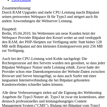
Zusammenfassung:
Durch RAM Upgrades und mehr CPU-Leistung macht Bitpalast
seinen preiswerten Webspace fit für Typo3 und steigert auch für
andere Anwendungen die Webserver Leistung.
Hauptteil:
Berlin, 05.04.2010. Im Wettrennen um neue Kunden heizt der
Webspace Provider Bitpalast den Kessel weiter an und verdoppelt
den RAM, der PHP-Skripten zur Verfügung steht: Statt bisher 128
MB stellt Bitpalast auf den kleinsten Einstiegsservern jetzt 256 MB
zur Verfügung.
Auch bei der CPU-Leistung wird Kohle nachgelegt: Die
Rechenprozesse auf den Servern wurden neu geordnet, so dass jeder
Bitpalast Webspace Nutzer mehr Leistung erhält. Zuvor hatte der
Provider schon eine Datenkompression der Website-Daten zwischen
Browser und Server hinzugefügt, so dass auch Surfer mit einer
langsamen Internetverbindung die bei Bitpalast gehosteten
Kundenwebsites schneller laden können.
Alle diese Verbesserungen zielen auf die Eignung des Webhosting
Angebots für Typo3 Nutzer ab. Typo3 ist zwar ein kostenloses, aber
dennoch professionelles und leistungshungriges Content
Management System ("CMS"). Bislang riet Bitpalast vom Typo3