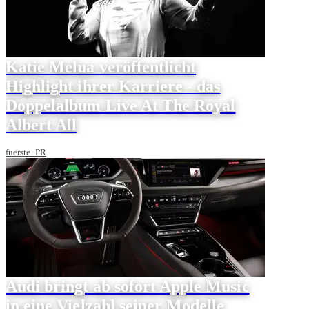
Katie Melua veröffentlicht
Highlight ihrer Karriere - das
Doppelalbum Live At The Royal
Albert All
fuerste_PR
Audi bringt ab sofort Apple Music
in eine Vielzahl seiner Modelle