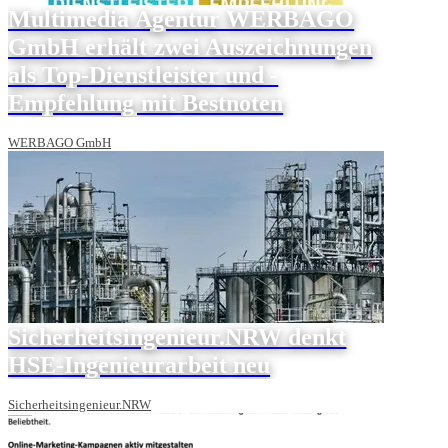
Multimedia Agentur WERBAGO
GmbH erhält zwei Auszeichnungen
als Top-Dienstleister und -
Empfehlung mit Bestnoten
WERBAGO GmbH
Sicherheitsingenieur.NRW denkt
HSE-Ingenieurarbeit neu
Sicherheitsingenieur.NRW