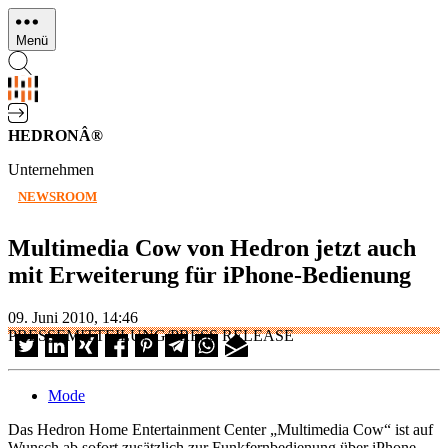
Direkt
zum
Menü
Inhalt
HEDRONÂ®
Unternehmen
NEWSROOM
Multimedia Cow von Hedron jetzt auch
mit Erweiterung für iPhone-Bedienung
09. Juni 2010, 14:46
PRESSEMITTEILUNG/PRESS RELEASE
Mode
Das Hedron Home Entertainment Center „Multimedia Cow“ ist auf
Wunsch ab sofort zusätzlich zur Funkfernbedienung über iPhone