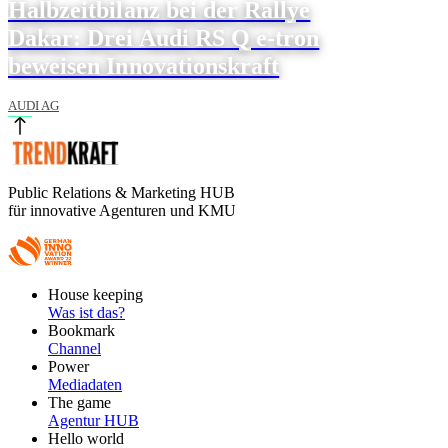
Halbzeitbilanz bei der Rallye
Dakar: Drei Audi RS Q e-tron
beweisen Innovationskraft
AUDI AG
Public Relations & Marketing HUB
für innovative Agenturen und KMU
Footer
House keeping
Main
Was ist das?
Bookmark
Channel
Power
Mediadaten
The game
Agentur HUB
Hello world