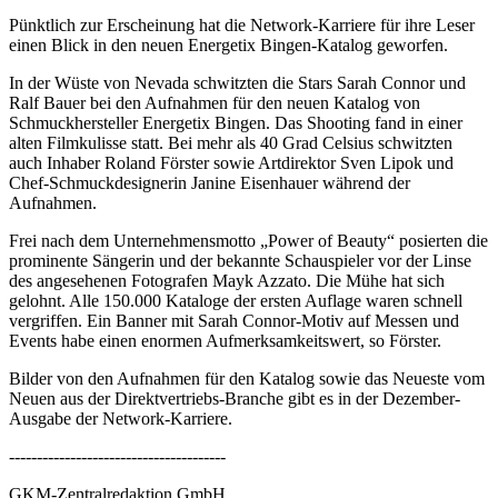
Pünktlich zur Erscheinung hat die Network-Karriere für ihre Leser
einen Blick in den neuen Energetix Bingen-Katalog geworfen.
In der Wüste von Nevada schwitzten die Stars Sarah Connor und
Ralf Bauer bei den Aufnahmen für den neuen Katalog von
Schmuckhersteller Energetix Bingen. Das Shooting fand in einer
alten Filmkulisse statt. Bei mehr als 40 Grad Celsius schwitzten
auch Inhaber Roland Förster sowie Artdirektor Sven Lipok und
Chef-Schmuckdesignerin Janine Eisenhauer während der
Aufnahmen.
Frei nach dem Unternehmensmotto „Power of Beauty“ posierten die
prominente Sängerin und der bekannte Schauspieler vor der Linse
des angesehenen Fotografen Mayk Azzato. Die Mühe hat sich
gelohnt. Alle 150.000 Kataloge der ersten Auflage waren schnell
vergriffen. Ein Banner mit Sarah Connor-Motiv auf Messen und
Events habe einen enormen Aufmerksamkeitswert, so Förster.
Bilder von den Aufnahmen für den Katalog sowie das Neueste vom
Neuen aus der Direktvertriebs-Branche gibt es in der Dezember-
Ausgabe der Network-Karriere.
---------------------------------------
GKM-Zentralredaktion GmbH