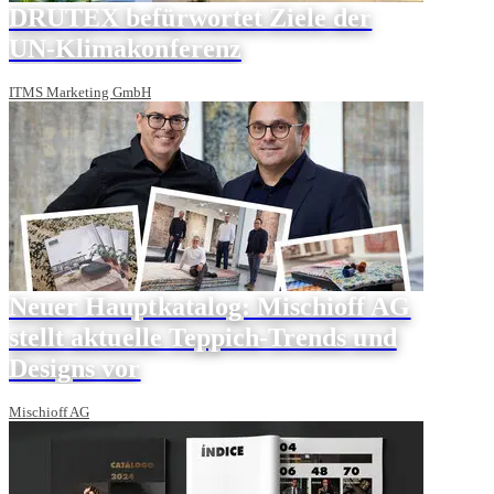
DRUTEX befürwortet Ziele der
UN-Klimakonferenz
ITMS Marketing GmbH
Neuer Hauptkatalog: Mischioff AG
stellt aktuelle Teppich-Trends und
Designs vor
Mischioff AG