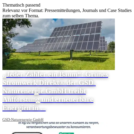
Thematisch passend
Relevanz vor Format: Pressemitteilungen, Journals und Case Studies
zum selben Thema.
„Jeder Zähler ein Baum“: Grünes
Stromwerk Direkt® der GSD-
Naturenergie GmbH treibt
Aufforstung und erneuerbare
Energien in ...
GSD-Naturenergie GmbH