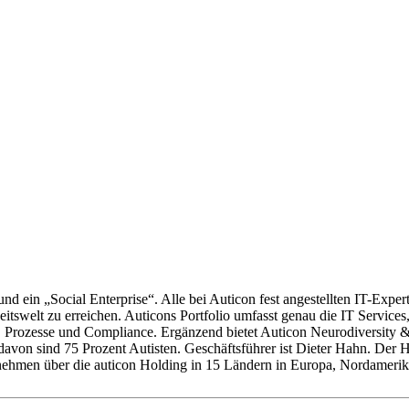
nd ein „Social Enterprise“. Alle bei Auticon fest angestellten IT-Expe
beitswelt zu erreichen. Auticons Portfolio umfasst genau die IT Servic
y, Prozesse und Compliance. Ergänzend bietet Auticon Neurodiversity 
avon sind 75 Prozent Autisten. Geschäftsführer ist Dieter Hahn. Der H
ernehmen über die auticon Holding in 15 Ländern in Europa, Nordamerik