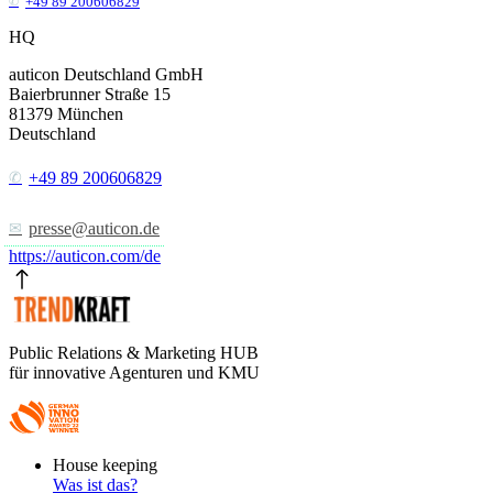
+49 89 200606829
HQ
auticon Deutschland GmbH
Baierbrunner Straße 15
81379
München
Deutschland
+49 89 200606829
presse@auticon.de
https://auticon.com/de
Public Relations & Marketing HUB
für innovative Agenturen und KMU
Footer
House keeping
Main
Was ist das?