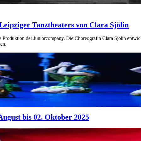
Leipziger Tanztheaters von Clara Sjölin
ue Produktion der Juniorcompany. Die Choreografin Clara Sjölin entwic
en.
August bis 02. Oktober 2025