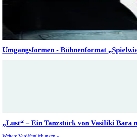
Umgangsformen - Bühnenformat „Spielwies
„Lust“ – Ein Tanzstück von Vasiliki Bara
Weitere Veröffentlichungen »