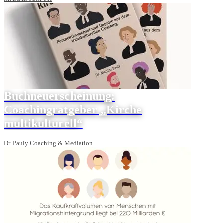
Buchneuerscheinung:
Coachingratgeber „Kirche
multikulturell“
Dr. Pauly Coaching & Mediation