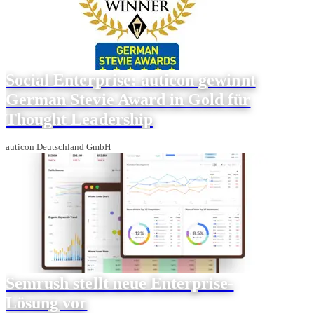
Social Enterprise: auticon gewinnt
German Stevie Award in Gold für
Thought Leadership
auticon Deutschland GmbH
Semrush stellt neue Enterprise-
Lösung vor