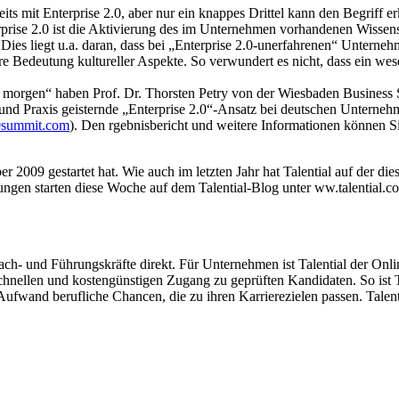
ts mit Enterprise 2.0, aber nur ein knappes Drittel kann den Begriff 
prise 2.0 ist die Aktivierung des im Unternehmen vorhandenen Wissens 
t. Dies liegt u.a. daran, dass bei „Enterprise 2.0-unerfahrenen“ Untern
Bedeutung kultureller Aspekte. So verwundert es nicht, dass ein wesen
on morgen“ haben Prof. Dr. Thorsten Petry von der Wiesbaden Business
 und Praxis geisternde „Enterprise 2.0“-Ansatz bei deutschen Unternehm
summit.com
). Den rgebnisbericht und weitere Informationen können S
ber 2009 gestartet hat. Wie auch im letzten Jahr hat Talential auf der 
ngen starten diese Woche auf dem Talential-Blog unter ww.talential.c
ch- und Führungskräfte direkt. Für Unternehmen ist Talential der Onl
hnellen und kostengünstigen Zugang zu geprüften Kandidaten. So ist Tal
fwand berufliche Chancen, die zu ihren Karrierezielen passen. Talentia