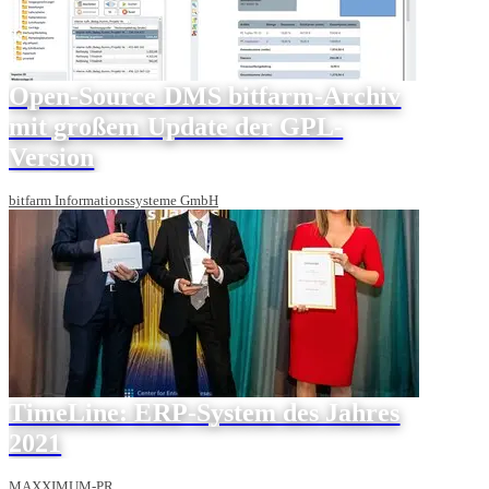
Open-Source DMS bitfarm-Archiv
mit großem Update der GPL-
Version
bitfarm Informationssysteme GmbH
TimeLine: ERP-System des Jahres
2021
MAXXIMUM-PR