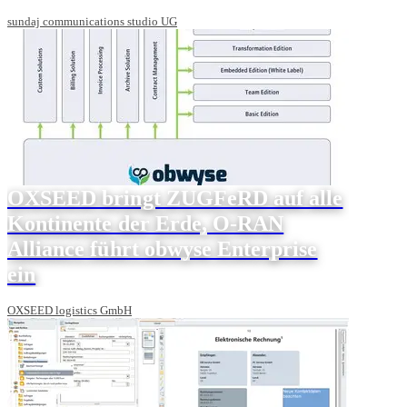
sundaj communications studio UG
OXSEED bringt ZUGFeRD auf alle
Kontinente der Erde, O-RAN
Alliance führt obwyse Enterprise
ein
OXSEED logistics GmbH