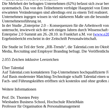
Die Mehrheit der befragten Unternehmen (62%) befasst sich zwar berei
systematisch. Das von den Teilnehmern verfolgte Hauptziel von Enter
erwarteten Veränderungen sind allerdings erst zu einem Teil realisier
Unternehmen ingegen wissen in viel stärkerem Maße um die besondere 
Unternehmensführung ist.
In der Studie „Enterprise 2.0 – Konsequenzen für die Arbeitswelt v
untersucht, inwieweit sich der seit einigen Jahren durch Wissenschaft
Enterprise 2.0 Summit am 26.-28.10. in Frankfurt a.M. vor (
www.e20
Ergebnisbericht erscheint in der Zeitschrift Personalwirtschaft.
Die Studie ist Teil der Serie „HR-Trends“, die Talential.com im Okto
Media, Recruiting und Employer Branding befragt. Die Veröffentlichu
2.055 Zeichen inklusive Leerzeichen
Über Talential
Auf Talential.com kontaktieren Top-Unternehmen hochqualifizierte Fa
Auf Basis modernster Matching-Technologie schafft Talential einen sc
Fach- und Führungskräften eröffnen sich kostenlos und ohne großen Au
Weitere Informationen
Prof. Dr. Thorsten Petry
Wiesbaden Business School, Hochschule RheinMain
Professor für Organisation & Personalmanagement