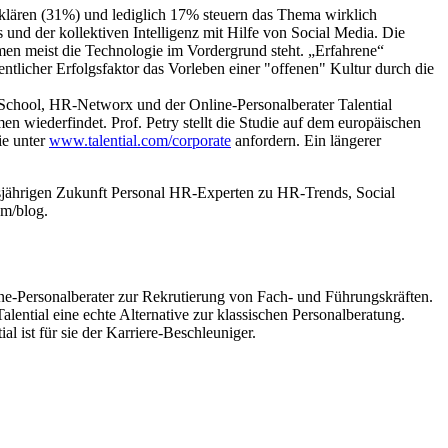
erklären (31%) und lediglich 17% steuern das Thema wirklich
und der kollektiven Intelligenz mit Hilfe von Social Media. Die
ehmen meist die Technologie im Vordergrund steht. „Erfahrene“
tlicher Erfolgsfaktor das Vorleben einer "offenen" Kultur durch die
 School, HR-Networx und der Online-Personalberater Talential
en wiederfindet. Prof. Petry stellt die Studie auf dem europäischen
ie unter
www.talential.com/corporate
anfordern. Ein längerer
diesjährigen Zukunft Personal HR-Experten zu HR-Trends, Social
om/blog.
ine-Personalberater zur Rekrutierung von Fach- und Führungskräften.
ential eine echte Alternative zur klassischen Personalberatung.
l ist für sie der Karriere-Beschleuniger.