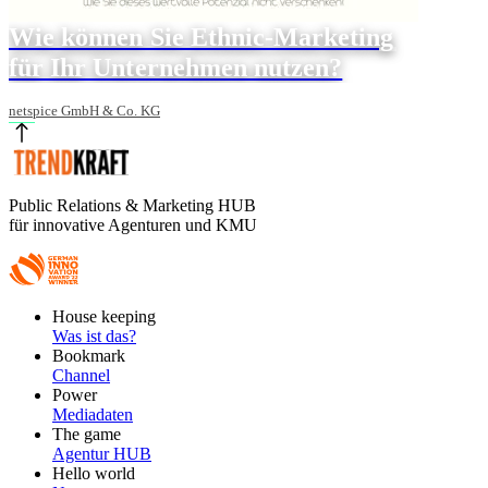
Wie können Sie Ethnic-Marketing
für Ihr Unternehmen nutzen?
netspice GmbH & Co. KG
Public Relations & Marketing HUB
für innovative Agenturen und KMU
Footer
House keeping
Main
Was ist das?
Bookmark
Channel
Power
Mediadaten
The game
Agentur HUB
Hello world