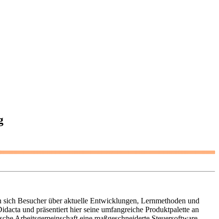
g
en sich Besucher über aktuelle Entwicklungen, Lernmethoden und
dacta und präsentiert hier seine umfangreiche Produktpalette an
ische Arbeitsgemeinschaft eine maßgeschneiderte Steuersoftware