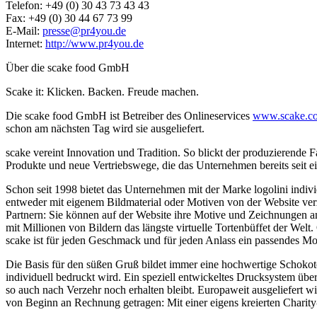
Telefon: +49 (0) 30 43 73 43 43
Fax: +49 (0) 30 44 67 73 99
E-Mail:
presse@pr4you.de
Internet:
http://www.pr4you.de
Über die scake food GmbH
Scake it: Klicken. Backen. Freude machen.
Die scake food GmbH ist Betreiber des Onlineservices
www.scake.c
schon am nächsten Tag wird sie ausgeliefert.
scake vereint Innovation und Tradition. So blickt der produzierende
Produkte und neue Vertriebswege, die das Unternehmen bereits seit e
Schon seit 1998 bietet das Unternehmen mit der Marke logolini indiv
entweder mit eigenem Bildmaterial oder Motiven von der Website verz
Partnern: Sie können auf der Website ihre Motive und Zeichnungen an
mit Millionen von Bildern das längste virtuelle Tortenbüffet der Welt
scake ist für jeden Geschmack und für jeden Anlass ein passendes Mo
Die Basis für den süßen Gruß bildet immer eine hochwertige Schokoto
individuell bedruckt wird. Ein speziell entwickeltes Drucksystem übert
so auch nach Verzehr noch erhalten bleibt. Europaweit ausgeliefer
von Beginn an Rechnung getragen: Mit einer eigens kreierten Charity