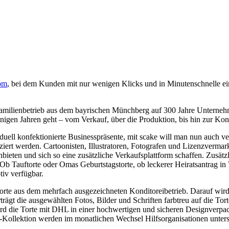
om
, bei dem Kunden mit nur wenigen Klicks und in Minutenschnelle ein
 Familienbetrieb aus dem bayrischen Münchberg auf 300 Jahre Unterneh
inigen Jahren geht – vom Verkauf, über die Produktion, bis hin zur Kon
iduell konfektionierte Businesspräsente, mit scake will man nun auch v
iert werden. Cartoonisten, Illustratoren, Fotografen und Lizenzvermar
bieten und sich so eine zusätzliche Verkaufsplattform schaffen. Zusät
. Ob Tauftorte oder Omas Geburtstagstorte, ob leckerer Heiratsantrag i
tiv verfügbar.
rte aus dem mehrfach ausgezeichneten Konditoreibetrieb. Darauf wird 
rägt die ausgewählten Fotos, Bilder und Schriften farbtreu auf die Tort
t wird die Torte mit DHL in einer hochwertigen und sicheren Designv
-Kollektion werden im monatlichen Wechsel Hilfsorganisationen unterst