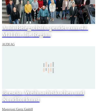
Audi-Belegschaft spendet zum 47.
Mal für die Region
AUDI AG
Brescia: Weihnachtskuchen und
Konditorkunst
Maggioni Gretz GmbH