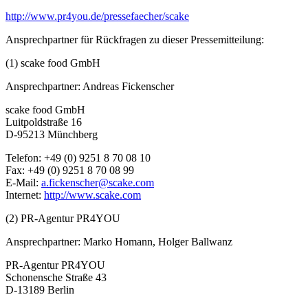
http://www.pr4you.de/pressefaecher/scake
Ansprechpartner für Rückfragen zu dieser Pressemitteilung:
(1) scake food GmbH
Ansprechpartner: Andreas Fickenscher
scake food GmbH
Luitpoldstraße 16
D-95213 Münchberg
Telefon: +49 (0) 9251 8 70 08 10
Fax: +49 (0) 9251 8 70 08 99
E-Mail:
a.fickenscher@scake.com
Internet:
http://www.scake.com
(2) PR-Agentur PR4YOU
Ansprechpartner: Marko Homann, Holger Ballwanz
PR-Agentur PR4YOU
Schonensche Straße 43
D-13189 Berlin