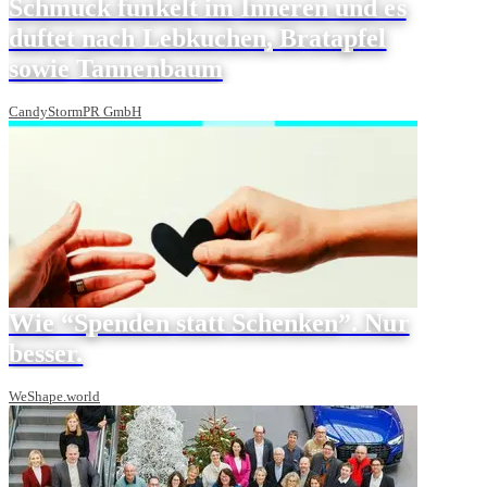
Schmuck funkelt im Inneren und es
duftet nach Lebkuchen, Bratapfel
sowie Tannenbaum
CandyStormPR GmbH
Wie “Spenden statt Schenken”. Nur
besser.
WeShape.world