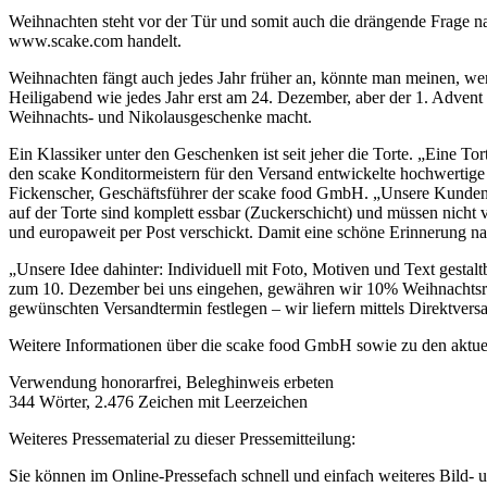
Weihnachten steht vor der Tür und somit auch die drängende Frage na
www.scake.com handelt.
Weihnachten fängt auch jedes Jahr früher an, könnte man meinen, w
Heiligabend wie jedes Jahr erst am 24. Dezember, aber der 1. Advent
Weihnachts- und Nikolausgeschenke macht.
Ein Klassiker unter den Geschenken ist seit jeher die Torte. „Eine To
den scake Konditormeistern für den Versand entwickelte hochwertige 
Fickenscher, Geschäftsführer der scake food GmbH. „Unsere Kunden 
auf der Torte sind komplett essbar (Zuckerschicht) und müssen nicht
und europaweit per Post verschickt. Damit eine schöne Erinnerung na
„Unsere Idee dahinter: Individuell mit Foto, Motiven und Text gestal
zum 10. Dezember bei uns eingehen, gewähren wir 10% Weihnachtsra
gewünschten Versandtermin festlegen – wir liefern mittels Direktver
Weitere Informationen über die scake food GmbH sowie zu den aktuel
Verwendung honorarfrei, Beleghinweis erbeten
344 Wörter, 2.476 Zeichen mit Leerzeichen
Weiteres Pressematerial zu dieser Pressemitteilung:
Sie können im Online-Pressefach schnell und einfach weiteres Bild-