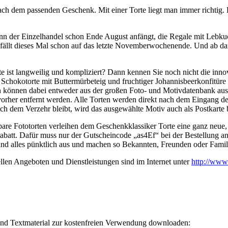
ch dem passenden Geschenk. Mit einer Torte liegt man immer richtig. 
enn der Einzelhandel schon Ende August anfängt, die Regale mit Lebk
 fällt dieses Mal schon auf das letzte Novemberwochenende. Und ab da
rte ist langweilig und kompliziert? Dann kennen Sie noch nicht die inn
Schokotorte mit Buttermürbeteig und fruchtiger Johannisbeerkonfitüre
können dabei entweder aus der großen Foto- und Motivdatenbank ausw
 vorher entfernt werden. Alle Torten werden direkt nach dem Eingang 
ch dem Verzehr bleibt, wird das ausgewählte Motiv auch als Postkarte
tbare Fototorten verleihen dem Geschenkklassiker Torte eine ganz neue,
batt. Dafür muss nur der Gutscheincode „as4Ef“ bei der Bestellung 
sand alles pünktlich aus und machen so Bekannten, Freunden oder Fami
len Angeboten und Dienstleistungen sind im Internet unter
http://www
 und Textmaterial zur kostenfreien Verwendung downloaden: