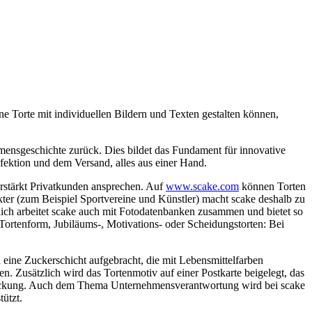
e Torte mit individuellen Bildern und Texten gestalten können,
mensgeschichte zurück. Dies bildet das Fundament für innovative
fektion und dem Versand, alles aus einer Hand.
erstärkt Privatkunden ansprechen. Auf
www.scake.com
können Torten
kter (zum Beispiel Sportvereine und Künstler) macht scake deshalb zu
zlich arbeitet scake auch mit Fotodatenbanken zusammen und bietet so
n Tortenform, Jubiläums-, Motivations- oder Scheidungstorten: Bei
eine Zuckerschicht aufgebracht, die mit Lebensmittelfarben
en. Zusätzlich wird das Tortenmotiv auf einer Postkarte beigelegt, das
erpackung. Auch dem Thema Unternehmensverantwortung wird bei scake
ützt.