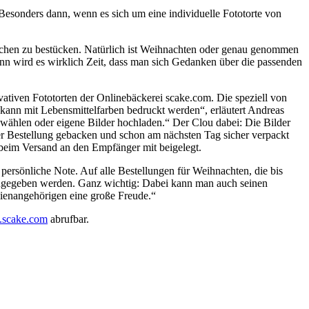
Besonders dann, wenn es sich um eine individuelle Fototorte von
uchen zu bestücken. Natürlich ist Weihnachten oder genau genommen
nn wird es wirklich Zeit, dass man sich Gedanken über die passenden
ovativen Fototorten der Onlinebäckerei scake.com. Die speziell von
 kann mit Lebensmittelfarben bedruckt werden“, erläutert Andreas
ählen oder eigene Bilder hochladen.“ Der Clou dabei: Die Bilder
der Bestellung gebacken und schon am nächsten Tag sicher verpackt
 beim Versand an den Empfänger mit beigelegt.
 persönliche Note. Auf alle Bestellungen für Weihnachten, die bis
angegeben werden. Ganz wichtig: Dabei kann man auch seinen
lienangehörigen eine große Freude.“
.scake.com
abrufbar.