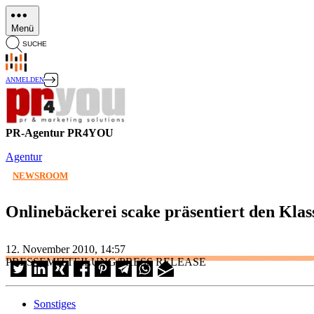
Direkt
zum
Menü
Inhalt
SUCHE
ANMELDEN
PR-Agentur PR4YOU
Agentur
NEWSROOM
Onlinebäckerei scake präsentiert den Klas
12. November 2010, 14:57
PRESSEMITTEILUNG/PRESS RELEASE
Sonstiges