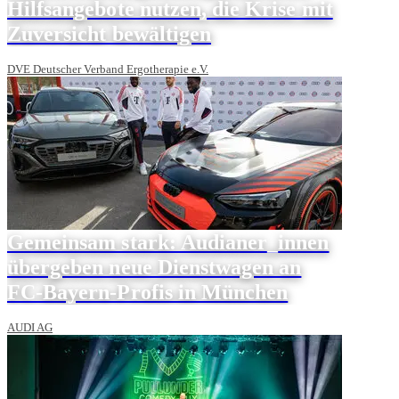
Hilfsangebote nutzen, die Krise mit
Zuversicht bewältigen
DVE Deutscher Verband Ergotherapie e.V.
Gemeinsam stark: Audianer_innen
übergeben neue Dienstwagen an
FC-Bayern-Profis in München
AUDI AG