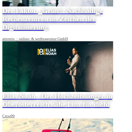
Der Faktor „Grün“: Nachhaltige
Rechenzentren im Zeichen der
Digitalisierung
attentio :: online- & werbeagentur GmbH
Elias Noah - Der Hochzeitssänger in
Oberösterreich nähe Linz für dich!
Crew99