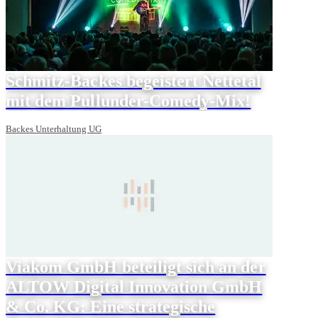
Schmitz-Backes begeistert Nettetal
mit dem Pullunder-Comedy-Mix!
Backes Unterhaltung UG
Viakom GmbH beteiligt sich an der
ALTOW Digital Innovation GmbH
& Co. KG: Eine strategische