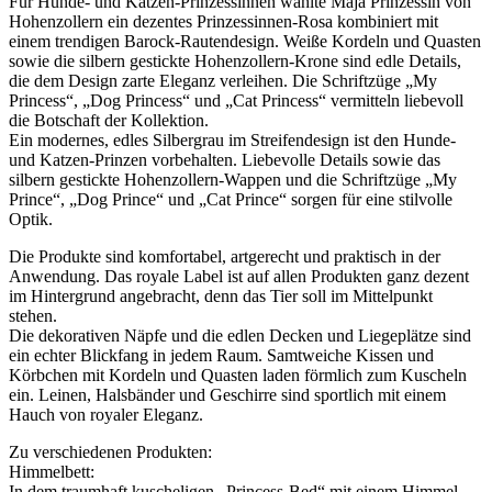
Für Hunde- und Katzen-Prinzessinnen wählte Maja Prinzessin von
Hohenzollern ein dezentes Prinzessinnen-Rosa kombiniert mit
einem trendigen Barock-Rautendesign. Weiße Kordeln und Quasten
sowie die silbern gestickte Hohenzollern-Krone sind edle Details,
die dem Design zarte Eleganz verleihen. Die Schriftzüge „My
Princess“, „Dog Princess“ und „Cat Princess“ vermitteln liebevoll
die Botschaft der Kollektion.
Ein modernes, edles Silbergrau im Streifendesign ist den Hunde-
und Katzen-Prinzen vorbehalten. Liebevolle Details sowie das
silbern gestickte Hohenzollern-Wappen und die Schriftzüge „My
Prince“, „Dog Prince“ und „Cat Prince“ sorgen für eine stilvolle
Optik.
Die Produkte sind komfortabel, artgerecht und praktisch in der
Anwendung. Das royale Label ist auf allen Produkten ganz dezent
im Hintergrund angebracht, denn das Tier soll im Mittelpunkt
stehen.
Die dekorativen Näpfe und die edlen Decken und Liegeplätze sind
ein echter Blickfang in jedem Raum. Samtweiche Kissen und
Körbchen mit Kordeln und Quasten laden förmlich zum Kuscheln
ein. Leinen, Halsbänder und Geschirre sind sportlich mit einem
Hauch von royaler Eleganz.
Zu verschiedenen Produkten:
Himmelbett:
In dem traumhaft kuscheligen „Princess-Bed“ mit einem Himmel