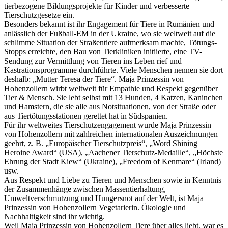
tierbezogene Bildungsprojekte für Kinder und verbesserte
Tierschutzgesetze ein.
Besonders bekannt ist ihr Engagement für Tiere in Rumänien und
anlässlich der Fußball-EM in der Ukraine, wo sie weltweit auf die
schlimme Situation der Straßentiere aufmerksam machte, Tötungs-
Stopps erreichte, den Bau von Tierkliniken initiierte, eine TV-
Sendung zur Vermittlung von Tieren ins Leben rief und
Kastrationsprogramme durchführte. Viele Menschen nennen sie dort
deshalb: „Mutter Teresa der Tiere“. Maja Prinzessin von
Hohenzollern wirbt weltweit für Empathie und Respekt gegenüber
Tier & Mensch. Sie lebt selbst mit 13 Hunden, 4 Katzen, Kaninchen
und Hamstern, die sie alle aus Notsituationen, von der Straße oder
aus Tiertötungsstationen gerettet hat in Südspanien.
Für ihr weltweites Tierschutzengagement wurde Maja Prinzessin
von Hohenzollern mit zahlreichen internationalen Auszeichnungen
geehrt, z. B. „Europäischer Tierschutzpreis“, „Word Shining
Heroine Award“ (USA), „Aachener Tierschutz-Medaille“, „Höchste
Ehrung der Stadt Kiew“ (Ukraine), „Freedom of Kenmare“ (Irland)
usw.
Aus Respekt und Liebe zu Tieren und Menschen sowie in Kenntnis
der Zusammenhänge zwischen Massentierhaltung,
Umweltverschmutzung und Hungersnot auf der Welt, ist Maja
Prinzessin von Hohenzollern Vegetarierin. Ökologie und
Nachhaltigkeit sind ihr wichtig.
Weil Maja Prinzessin von Hohenzollern Tiere über alles liebt, war es