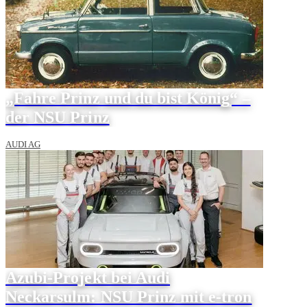
„Fahre Prinz und du bist König“ –
der NSU Prinz
AUDI AG
Azubi-Projekt bei Audi
Neckarsulm: NSU Prinz mit e-tron