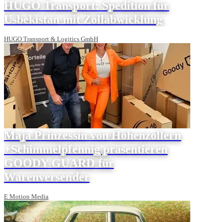
HUGO Transport: Spedition für
Usbekistan mit Zollabwicklung
HUGO Transport & Logitics GmbH
Maja Prinzessin von Hohenzollern
+Schimmelpfennig präsentieren
GOODY GUARD für
Warenversender
E Motion Media