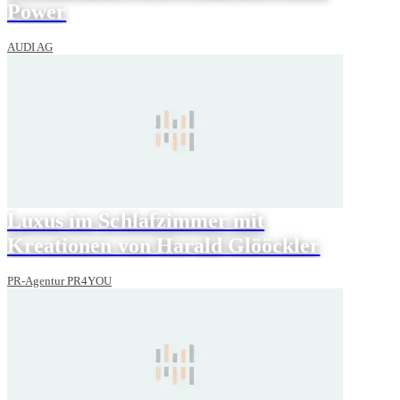
Power
AUDI AG
Luxus im Schlafzimmer mit
Kreationen von Harald Glööckler
PR-Agentur PR4YOU