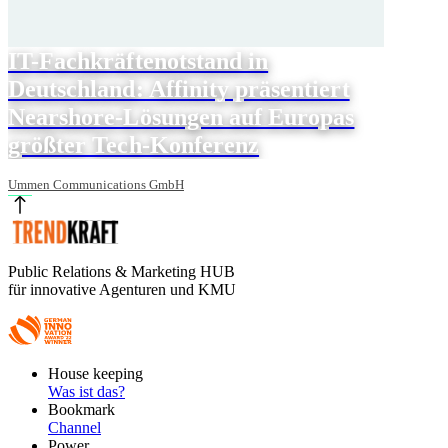
IT-Fachkräftenotstand in
Deutschland: Affinity präsentiert
Nearshore-Lösungen auf Europas
größter Tech-Konferenz
Ummen Communications GmbH
Public Relations & Marketing HUB
für innovative Agenturen und KMU
Footer
House keeping
Main
Was ist das?
Bookmark
Channel
Power