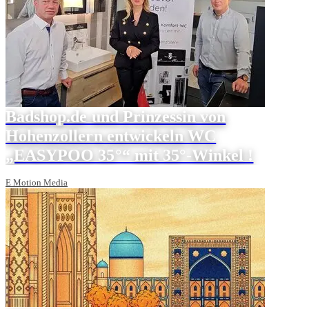
Badshop.de und Prinzessin von
Hohenzollern entwickeln WC
„EASYPOO 35°“ mit 35°-Winkel !
E Motion Media