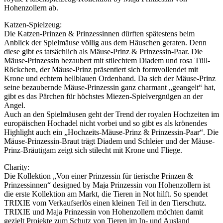
Hohenzollern ab.
Katzen-Spielzeug:
Die Katzen-Prinzen & Prinzessinnen dürften spätestens beim
Anblick der Spielmäuse völlig aus dem Häuschen geraten. Denn
diese gibt es tatsächlich als Mäuse-Prinz & Prinzessin-Paar. Die
Mäuse-Prinzessin bezaubert mit stilechtem Diadem und rosa Tüll-
Röckchen, der Mäuse-Prinz präsentiert sich formvollendet mit
Krone und echtem hellblauen Ordenband. Da sich der Mäuse-Prinz
seine bezaubernde Mäuse-Prinzessin ganz charmant „geangelt“ hat,
gibt es das Pärchen für höchstes Miezen-Spielvergnügen an der
Angel.
Auch an den Spielmäusen geht der Trend der royalen Hochzeiten im
europäischen Hochadel nicht vorbei und so gibt es als krönendes
Highlight auch ein „Hochzeits-Mäuse-Prinz & Prinzessin-Paar“. Die
Mäuse-Prinzessin-Braut trägt Diadem und Schleier und der Mäuse-
Prinz-Bräutigam zeigt sich stilecht mit Krone und Fliege.
Charity:
Die Kollektion „Von einer Prinzessin für tierische Prinzen &
Prinzessinnen“ designed by Maja Prinzessin von Hohenzollern ist
die erste Kollektion am Markt, die Tieren in Not hilft. So spendet
TRIXIE vom Verkaufserlös einen kleinen Teil in den Tierschutz.
TRIXIE und Maja Prinzessin von Hohenzollern möchten damit
gezielt Projekte zum Schutz von Tieren im In- und Ausland