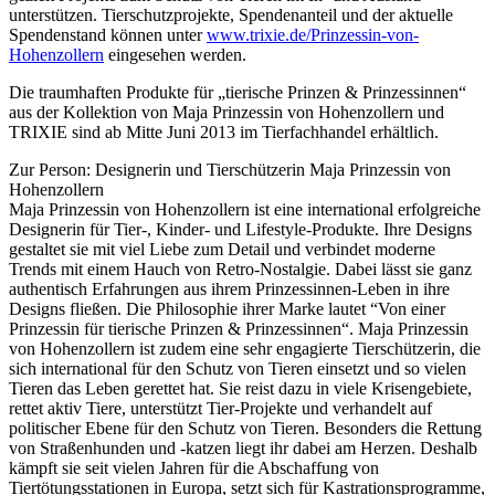
unterstützen. Tierschutzprojekte, Spendenanteil und der aktuelle
Spendenstand können unter
www.trixie.de/Prinzessin-von-
Hohenzollern
eingesehen werden.
Die traumhaften Produkte für „tierische Prinzen & Prinzessinnen“
aus der Kollektion von Maja Prinzessin von Hohenzollern und
TRIXIE sind ab Mitte Juni 2013 im Tierfachhandel erhältlich.
Zur Person: Designerin und Tierschützerin Maja Prinzessin von
Hohenzollern
Maja Prinzessin von Hohenzollern ist eine international erfolgreiche
Designerin für Tier-, Kinder- und Lifestyle-Produkte. Ihre Designs
gestaltet sie mit viel Liebe zum Detail und verbindet moderne
Trends mit einem Hauch von Retro-Nostalgie. Dabei lässt sie ganz
authentisch Erfahrungen aus ihrem Prinzessinnen-Leben in ihre
Designs fließen. Die Philosophie ihrer Marke lautet “Von einer
Prinzessin für tierische Prinzen & Prinzessinnen“. Maja Prinzessin
von Hohenzollern ist zudem eine sehr engagierte Tierschützerin, die
sich international für den Schutz von Tieren einsetzt und so vielen
Tieren das Leben gerettet hat. Sie reist dazu in viele Krisengebiete,
rettet aktiv Tiere, unterstützt Tier-Projekte und verhandelt auf
politischer Ebene für den Schutz von Tieren. Besonders die Rettung
von Straßenhunden und -katzen liegt ihr dabei am Herzen. Deshalb
kämpft sie seit vielen Jahren für die Abschaffung von
Tiertötungsstationen in Europa, setzt sich für Kastrationsprogramme,