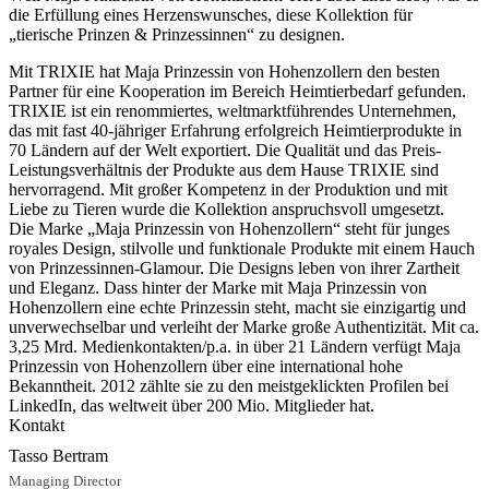
die Erfüllung eines Herzenswunsches, diese Kollektion für
„tierische Prinzen & Prinzessinnen“ zu designen.
Mit TRIXIE hat Maja Prinzessin von Hohenzollern den besten
Partner für eine Kooperation im Bereich Heimtierbedarf gefunden.
TRIXIE ist ein renommiertes, weltmarktführendes Unternehmen,
das mit fast 40-jähriger Erfahrung erfolgreich Heimtierprodukte in
70 Ländern auf der Welt exportiert. Die Qualität und das Preis-
Leistungsverhältnis der Produkte aus dem Hause TRIXIE sind
hervorragend. Mit großer Kompetenz in der Produktion und mit
Liebe zu Tieren wurde die Kollektion anspruchsvoll umgesetzt.
Die Marke „Maja Prinzessin von Hohenzollern“ steht für junges
royales Design, stilvolle und funktionale Produkte mit einem Hauch
von Prinzessinnen-Glamour. Die Designs leben von ihrer Zartheit
und Eleganz. Dass hinter der Marke mit Maja Prinzessin von
Hohenzollern eine echte Prinzessin steht, macht sie einzigartig und
unverwechselbar und verleiht der Marke große Authentizität. Mit ca.
3,25 Mrd. Medienkontakten/p.a. in über 21 Ländern verfügt Maja
Prinzessin von Hohenzollern über eine international hohe
Bekanntheit. 2012 zählte sie zu den meistgeklickten Profilen bei
LinkedIn, das weltweit über 200 Mio. Mitglieder hat.
Kontakt
Tasso Bertram
Managing Director