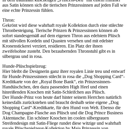
aus Satin können sich die tierischen Prinzessinnen auf jeden Fall wie
eine echte Prinzessin fühlen.
Thron:
Gekrönt wird diese wahrhaft royale Kollektion durch eine stilechte
Thronbesteigung. Tierische Prinzen & Prinzessinnen können ab
sofort standesgemäß auf dem eigenen Thron aus edelstem Plüsch
mit stilvollen Kordeln und Quasten versehen und mit edelster
Kronenstickerei verziert, residieren. Ein Platz der ihnen
zweifelsohne zusteht. Den bezaubernden Thronstuhl gibt es in
silbergrau und in rosa.
Hunde-Plüschspielzeug:
Hier bleibt die Designerin ganz ihrer royalen Linie treu und entwarf
für Hunde-Prinzessinnen stilecht in rosa die „Dog Shopping Card“-
Kreditkarte von der „Royal Bone Bank“, ein Prinzessinnen-
Handtäschchen, den dazu passenden High Heel und einen
hinreißenden Knochen mit Satin-Schleifchen aus Plüsch.
Der Hunde-Prinz von heute darf hinter seinem Herrchen natürlich
keinesfalls zurückstehen und braucht deshalb seine eigene „Dog
Shopping Card“-Kreditkarte, für den Hund von Welt. Ebenso die
Dog Champagne-Flasche aus Plüsch und die Dog Prince Business
Aktentasche. Ein schöner Knochen im coolen silbergrauen
Streifendesign mit Satin-Fliege rundet diese witzige und wahrhaft
royale Plüschspielzeug-Kollektion by Maja Prinzessin von