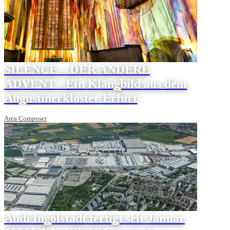
SILENCE – DER ANDERE
ADVENT - Ein Klangbild aus dem
Augustinerkloster Erfurt
Area Composer
Audi Ingolstadt fertigt seit Januar