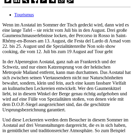
Tourismus
Wenn im Aostatal im Sommer der Tisch gedeckt wird, dann wird es
eine lange Tafel – sie reicht vom Juli bis in den August. Drei große
Gaumenschmauserlebnisse locken, der Percorso in Rosso in Saint-
Rhémy-en-Bosses am 13. August, die Festa del Lardo di Arnad vom
22. bis 25. August und die Spezialitätenreihe Non solo show
cooking, die vom 12. Juli bis zum 19 August auf Tour geht
In der Alpenregion Aostatal, ganz nah an Frankreich und der
Schweiz, und nur einen Katzensprung von der hektischen
Metropole Mailand entfernt, kann man durchatmen. Das Aostatal hat
sich zwischen seinen Viertausendern nicht nur Naturschönheiten
bewahrt, sondern, klein und fein, auch eine kaum fassbare Vielfalt
an kulinarischen Leckereien entwickelt. Wer den Gaumenkitzel
liebt, ist in diesem Winkel der Berge genau richtig aufgehoben und
wird auf eine Fülle von Spezialitäten stoßen, von denen viele mit
dem D.O.P.-Siegel ausgezeichnet sind, das die geschützte
Ursprungsbezeichnung garantiert.
Und diese Leckereien werden dem Besucher in diesem Sommer im
Aostatal auf drei Veranstaltungen dargereicht, die es in sich haben,
in gemütlicher und traditionsreicher Atmosphäre. So zum Beispiel