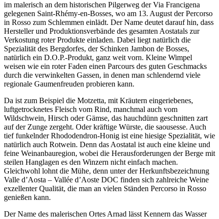
im malerisch an dem historischen Pilgerweg der Via Francigena
gelegenen Saint-Rhémy-en-Bosses, wo am 13. August der Percorso
in Rosso zum Schlemmen einlädt. Der Name deutet darauf hin, dass
Hersteller und Produktionsverbände des gesamten Aostatals zur
Verkostung roter Produkte einladen. Dabei liegt natürlich die
Spezialität des Bergdorfes, der Schinken Jambon de Bosses,
natürlich ein D.O.P.-Produkt, ganz weit vorn. Kleine Wimpel
weisen wie ein roter Faden einen Parcours des guten Geschmacks
durch die verwinkelten Gassen, in denen man schlendernd viele
regionale Gaumenfreuden probieren kann.
Da ist zum Beispiel die Motzetta, mit Kräutern eingeriebenes,
luftgetrocknetes Fleisch vom Rind, manchmal auch vom
Wildschwein, Hirsch oder Gämse, das hauchdünn geschnitten zart
auf der Zunge zergeht. Oder kräftige Würste, die saousesse. Auch
tief funkelnder Rhododendron-Honig ist eine hiesige Spezialität, wie
natürlich auch Rotwein. Denn das Aostatal ist auch eine kleine und
feine Weinanbauregion, wobei die Herausforderungen der Berge mit
steilen Hanglagen es den Winzern nicht einfach machen.
Gleichwohl lohnt die Mühe, denn unter der Herkunftsbezeichnung
Valle d’Aosta – Vallée d’Aoste DOC finden sich zahlreiche Weine
exzellenter Qualität, die man an vielen Ständen Percorso in Rosso
genießen kann.
Der Name des malerischen Ortes Arnad lässt Kennern das Wasser