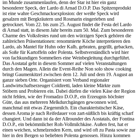
im Munde zusammenlaufen, denn der Star ist hier ein ganz
besonderer Speck, der Lardo di Arnad D.O.P. Das Spitzenprodukt
ist eine wahre Geschmacksexplosion: der weiße Speck wird
gesalzen mit Bergkräutern und Rosmarin eingerieben und
getrocknet. Vom 22. bis zum 25. August findet die Festa del Lardo
di Arnad statt, in diesem Jahr bereits zum 50. Mal. Zum besonderen
Charme des Volksfestes rund um den würzigen Speck gehören die
zahlreichen Präsentationen: renommierte Köche interpretieren den
Lardo, als Mantel für Huhn oder Kalb, gebraten, gegrillt, gebacken,
als Soße für Kartoffeln oder Polenta. Selbstverständlich wird hier
von fachkundigen Sommeliers eine Weinbegleitung durchgeführt.
Das Aostatal geht in diesem Sommer auf vielen Veranstaltungen
durch den Magen. Allein die Event-Reihe Non solo show cooking
bringt Gaumenkitzel zwischen dem 12. Juli und dem 19. August an
ganze sieben Orte. Organisiert vom Verband regionaler
Landwirtschaftserzeuger Coldiretti, laden kleine Märkte zum
Stöbern und Probieren ein. Dabei dürfen die vielen Käse der Region
nicht fehlen, wie der Fromadzo D.O.P., ein Erzeugnis höchster
Güte, das aus mehreren Melkdurchgängen gewonnen wird,
manchmal mit etwas Ziegenmilch. Ein charakteristischer Käse,
dessen Aroma je nach Reifedauer von zart-süßlich bis kräftig scharf
changiert. Und dann ist da der Allrounder des Aostatals, der Fontina
D.O.P., ein bekömmlicher Roh-Vollmilchkäse. Außen fest, hat er
einen weichen, schmelzenden Kern, und wird oft zu Pasta sowie zur
hier in den Bergen so beliebten Polenta genossen. Hinzu kommen