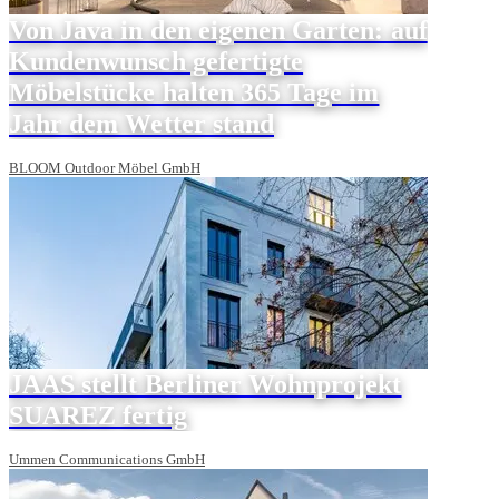
Von Java in den eigenen Garten: auf
Kundenwunsch gefertigte
Möbelstücke halten 365 Tage im
Jahr dem Wetter stand
BLOOM Outdoor Möbel GmbH
JAAS stellt Berliner Wohnprojekt
SUAREZ fertig
Ummen Communications GmbH