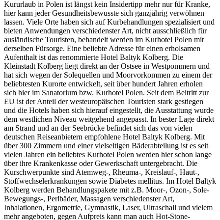
Kururlaub in Polen ist längst kein Insidertipp mehr nur für Kranke,
hier kann jeder Gesundheitsbewusste sich ganzjährig verwöhnen
lassen. Viele Orte haben sich auf Kurbehandlungen spezialisiert und
bieten Anwendungen verschiedenster Art, nicht ausschließlich für
ausländische Touristen, behandelt werden im Kurhotel Polen mit
derselben Fürsorge. Eine beliebte Adresse für einen erholsamen
Aufenthalt ist das renommierte Hotel Baltyk Kolberg. Die
Kleinstadt Kolberg liegt direkt an der Ostsee in Westpommern und
hat sich wegen der Solequellen und Moorvorkommen zu einem der
beliebtesten Kurorte entwickelt, seit über hundert Jahren erholen
sich hier im Sanatorium bzw. Kurhotel Polen. Seit dem Beitritt zur
EU ist der Anteil der westeuropäischen Touristen stark gestiegen
und die Hotels haben sich hierauf eingestellt, die Ausstattung wurde
dem westlichen Niveau weitgehend angepasst. In bester Lage direkt
am Strand und an der Seebrücke befindet sich das von vielen
deutschen Reiseanbietern empfohlene Hotel Baltyk Kolberg. Mit
über 300 Zimmern und einer vielseitigen Bäderabteilung ist es seit
vielen Jahren ein beliebtes Kurhotel Polen werden hier schon lange
über ihre Krankenkasse oder Gewerkschaft untergebracht. Die
Kurschwerpunkte sind Atemweg-, Rheuma-, Kreislauf-, Haut-,
Stoffwechselerkrankungen sowie Diabetes mellitus. Im Hotel Baltyk
Kolberg werden Behandlungspakete mit z.B. Moor-, Ozon-, Sole-
Bewegungs-, Perlbäder, Massagen verschiedenster Art,
Inhalationen, Ergometrie, Gymnastik, Laser, Ultraschall und vielem
mehr angeboten, gegen Aufpreis kann man auch Hot-Stone-