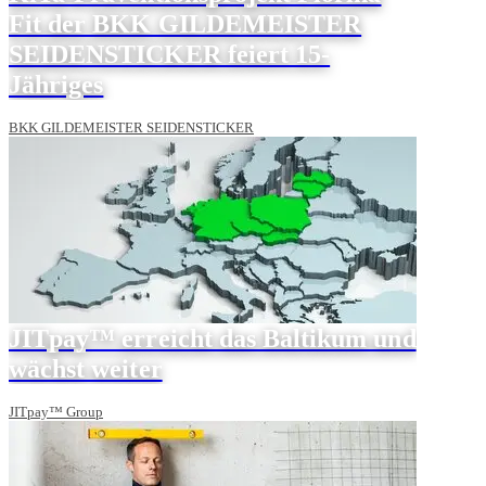
Fit der BKK GILDEMEISTER
SEIDENSTICKER feiert 15-
Jähriges
BKK GILDEMEISTER SEIDENSTICKER
JITpay™ erreicht das Baltikum und
wächst weiter
JITpay™ Group