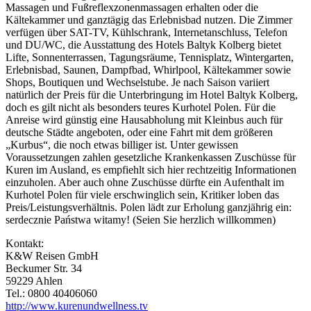
Massagen und Fußreflexzonenmassagen erhalten oder die
Kältekammer und ganztägig das Erlebnisbad nutzen. Die Zimmer
verfügen über SAT-TV, Kühlschrank, Internetanschluss, Telefon
und DU/WC, die Ausstattung des Hotels Baltyk Kolberg bietet
Lifte, Sonnenterrassen, Tagungsräume, Tennisplatz, Wintergarten,
Erlebnisbad, Saunen, Dampfbad, Whirlpool, Kältekammer sowie
Shops, Boutiquen und Wechselstube. Je nach Saison variiert
natürlich der Preis für die Unterbringung im Hotel Baltyk Kolberg,
doch es gilt nicht als besonders teures Kurhotel Polen. Für die
Anreise wird günstig eine Hausabholung mit Kleinbus auch für
deutsche Städte angeboten, oder eine Fahrt mit dem größeren
„Kurbus“, die noch etwas billiger ist. Unter gewissen
Voraussetzungen zahlen gesetzliche Krankenkassen Zuschüsse für
Kuren im Ausland, es empfiehlt sich hier rechtzeitig Informationen
einzuholen. Aber auch ohne Zuschüsse dürfte ein Aufenthalt im
Kurhotel Polen für viele erschwinglich sein, Kritiker loben das
Preis/Leistungsverhältnis. Polen lädt zur Erholung ganzjährig ein:
serdecznie Państwa witamy! (Seien Sie herzlich willkommen)
Kontakt:
K&W Reisen GmbH
Beckumer Str. 34
59229 Ahlen
Tel.: 0800 40406060
http://www.kurenundwellness.tv