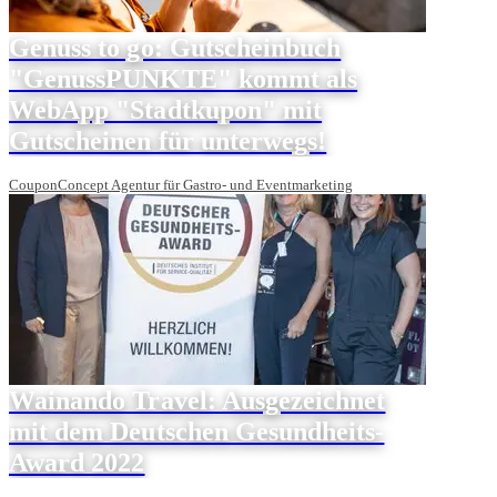
Genuss to go: Gutscheinbuch
"GenussPUNKTE" kommt als
WebApp "Stadtkupon" mit
Gutscheinen für unterwegs!
CouponConcept Agentur für Gastro- und Eventmarketing
Wainando Travel: Ausgezeichnet
mit dem Deutschen Gesundheits-
Award 2022