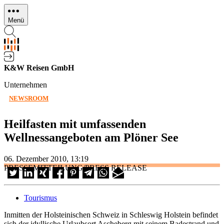
Direkt
zum
Menü
Inhalt
K&W Reisen GmbH
Unternehmen
NEWSROOM
Heilfasten mit umfassenden
Wellnessangeboten am Plöner See
06. Dezember 2010, 13:19
PRESSEMITTEILUNG/PRESS RELEASE
Tourismus
Inmitten der Holsteinischen Schweiz in Schleswig Holstein befindet
sich der idyllische Urlaubsort Ascheberg mit seinem Badestrand und