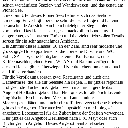
seinen weitläufigen Spazier- und Wanderwegen, und das genau am
Plöner See.
Direkt am Ufer dieses Plöner Sees befindet sich das Seehotel
Dreiklang. Es verfügt über eine sehr idyllische Lage und hat eine
berauschende Aussicht. Auch ein hoteleigener Steg ist hier
vorhanden. Das Haus ist sehr geschmackvoll im Landhausstil
eingerichtet, es hat warme Farben und die vielen liebevollen Details
sorgen für ein sehr angenehmes Ambiente.
Die Zimmer dieses Hauses, 56 an der Zahl, sind sehr moderne und
großzügige Hotelappartements, die über eine Dusche und WC,
Föhn, SAT-TV, eine Pantryküche, einen Kühlschrank, eine
Kaffeemaschine, einen Herd, WLAN und Balkon verfügen. In
diesem Hause gibt es überwiegend Nichtraucherzimmer, und auch
ein Lift ist vorhanden.
Für die Verpflegung sorgen zwei Restaurants und auch eine
Dachterrasse, die alle zur Seeseite hin liegen. Hier gibt es regionale
und gesunde Küche im Angebot, wenn man nicht gerade das
Angebot Heilfasten gebucht hat. Hier gibt es für alle Nichtfastenden
fangfrischen Fisch aus dem Meer, und auch andere
Meeresspezialitäten, und auch sehr raffinierte vegetarische Speisen
gibt es im Angebot. Hier werden hauptsächlich nur biologisch
angebaute Lebensmittel für die Zubereitung der Speisen verwendet.
Hier gibt es das Angebot „Heilfasten nach F.X. Mayr oder auch
Buchinger im Angebot. Dieses Angebot beinhaltet sieben