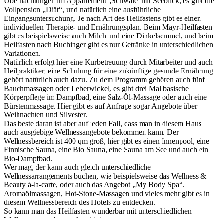
Übernachtungen im Appartement „Schwale“mit Seeblick, es gibt die
Vollpension „Diät“, und natürlich eine ausführliche
Eingangsuntersuchung. Je nach Art des Heilfastens gibt es einen
individuellen Therapie- und Ernährungsplan. Beim Mayr-Heilfasten
gibt es beispielsweise auch Milch und eine Dinkelsemmel, und beim
Heilfasten nach Buchinger gibt es nur Getränke in unterschiedlichen
Variationen.
Natürlich erfolgt hier eine Kurbetreuung durch Mitarbeiter und auch
Heilpraktiker, eine Schulung für eine zukünftige gesunde Ernährung
gehört natürlich auch dazu. Zu dem Programm gehören auch fünf
Bauchmassagen oder Leberwickel, es gibt drei Mal basische
Körperpflege im Dampfbad, eine Salz-Öl-Massage oder auch eine
Bürstenmassage. Hier gibt es auf Anfrage sogar Angebote über
Weihnachten und Silvester.
Das beste daran ist aber auf jeden Fall, dass man in diesem Haus
auch ausgiebige Wellnessangebote bekommen kann. Der
Wellnessbereich ist 400 qm groß, hier gibt es einen Innenpool, eine
Finnische Sauna, eine Bio Sauna, eine Sauna am See und auch ein
Bio-Dampfbad.
Wer mag, der kann auch gleich unterschiedliche
Wellnessarrangements buchen, wie beispielsweise das Wellness &
Beauty à-la-carte, oder auch das Angebot „My Body Spa“.
Aromaölmassagen, Hot-Stone-Massagen und vieles mehr gibt es in
diesem Wellnessbereich des Hotels zu entdecken.
So kann man das Heilfasten wunderbar mit unterschiedlichen