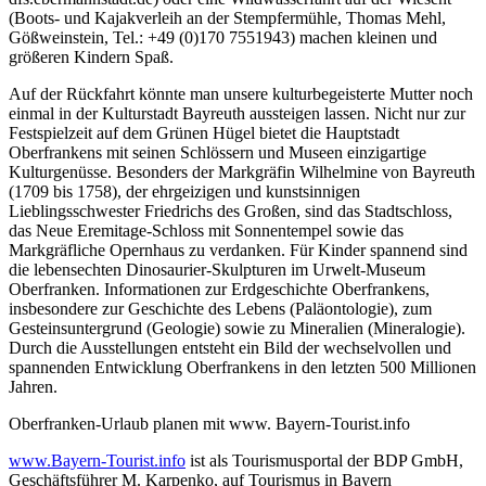
(Boots- und Kajakverleih an der Stempfermühle, Thomas Mehl,
Gößweinstein, Tel.: +49 (0)170 7551943) machen kleinen und
größeren Kindern Spaß.
Auf der Rückfahrt könnte man unsere kulturbegeisterte Mutter noch
einmal in der Kulturstadt Bayreuth aussteigen lassen. Nicht nur zur
Festspielzeit auf dem Grünen Hügel bietet die Hauptstadt
Oberfrankens mit seinen Schlössern und Museen einzigartige
Kulturgenüsse. Besonders der Markgräfin Wilhelmine von Bayreuth
(1709 bis 1758), der ehrgeizigen und kunstsinnigen
Lieblingsschwester Friedrichs des Großen, sind das Stadtschloss,
das Neue Eremitage-Schloss mit Sonnentempel sowie das
Markgräfliche Opernhaus zu verdanken. Für Kinder spannend sind
die lebensechten Dinosaurier-Skulpturen im Urwelt-Museum
Oberfranken. Informationen zur Erdgeschichte Oberfrankens,
insbesondere zur Geschichte des Lebens (Paläontologie), zum
Gesteinsuntergrund (Geologie) sowie zu Mineralien (Mineralogie).
Durch die Ausstellungen entsteht ein Bild der wechselvollen und
spannenden Entwicklung Oberfrankens in den letzten 500 Millionen
Jahren.
Oberfranken-Urlaub planen mit www. Bayern-Tourist.info
www.Bayern-Tourist.info
ist als Tourismusportal der BDP GmbH,
Geschäftsführer M. Karpenko, auf Tourismus in Bayern