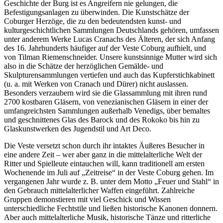
Geschichte der Burg ist es Angreifern nie gelungen, die
Befestigungsanlagen zu überwinden. Die Kunstschätze der
Coburger Herzöge, die zu den bedeutendsten kunst- und
kulturgeschichtlichen Sammlungen Deutschlands gehören, umfassen
unter anderem Werke Lucas Cranachs des Älteren, der sich Anfang
des 16. Jahrhunderts häufiger auf der Veste Coburg aufhielt, und
von Tilman Riemenschneider. Unsere kunstsinnige Mutter wird sich
also in die Schätze der herzöglichen Gemälde- und
Skulpturensammlungen vertiefen und auch das Kupferstichkabinett
(u. a. mit Werken von Cranach und Dürer) nicht auslassen.
Besonders verzaubern wird sie die Glassammlung mit ihren rund
2700 kostbaren Gläsern, von venezianischen Gläsern in einer der
umfangreichsten Sammlungen außerhalb Venedigs, über bemaltes
und geschnittenes Glas des Barock und des Rokoko bis hin zu
Glaskunstwerken des Jugendstil und Art Deco.
Die Veste versetzt schon durch ihr intaktes Äußeres Besucher in
eine andere Zeit – wer aber ganz in die mittelalterliche Welt der
Ritter und Spielleute eintauchen will, kann traditionell am ersten
Wochenende im Juli auf „Zeitreise“ in der Veste Coburg gehen. Im
vergangenen Jahr wurde z. B. unter dem Motto „Feuer und Stahl“ in
den Gebrauch mittelalterlicher Waffen eingeführt. Zahlreiche
Gruppen demonstieren mit viel Geschick und Wissen
unterschiedliche Fechtstile und ließen historische Kanonen donnern.
Aber auch mittelalterliche Musik, historische Tänze und ritterliche