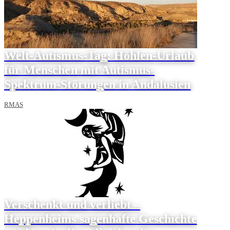
Welt-Autismus-Tag: Höhlen-Urlaub
für Menschen mit Autismus-
Spektrum-Störungen in Andalusien
RMAS
Verschenkt und verliebt –
Heppenheims sagenhafte Geschichte