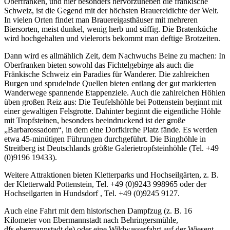
Oberfranken, und hier besonders hervorzuheben die fränkische
Schweiz, ist die Gegend mit der höchsten Brauereidichte der Welt.
In vielen Orten findet man Brauereigasthäuser mit mehreren
Biersorten, meist dunkel, wenig herb und süffig. Die Bratenküche
wird hochgehalten und vielerorts bekommt man deftige Brotzeiten.
Dann wird es allmählich Zeit, dem Nachwuchs Beine zu machen: In
Oberfranken bieten sowohl das Fichtelgebirge als auch die
Fränkische Schweiz ein Paradies für Wanderer. Die zahlreichen
Burgen und sprudelnde Quellen bieten entlang der gut markierten
Wanderwege spannende Etappenziele. Auch die zahlreichen Höhlen
üben großen Reiz aus: Die Teufelshöhle bei Pottenstein beginnt mit
einer gewaltigen Felsgrotte. Dahinter beginnt die eigentliche Höhle
mit Tropfsteinen, besonders beeindruckend ist der große
„Barbarossadom“, in dem eine Dorfkirche Platz fände. Es werden
etwa 45-minütigen Führungen durchgeführt. Die Binghöhle in
Streitberg ist Deutschlands größte Galerietropfsteinhöhle (Tel. +49
(0)9196 19433).
Weitere Attraktionen bieten Kletterparks und Hochseilgärten, z. B.
der Kletterwald Pottenstein, Tel. +49 (0)9243 998965 oder der
Hochseilgarten in Hundsdorf , Tel. +49 (0)9245 9127.
Auch eine Fahrt mit dem historischen Dampfzug (z. B. 16
Kilometer von Ebermannstadt nach Behringersmühle,
dfs.ebermannstadt.de) oder eine Wildwasserfahrt auf der Wiesent