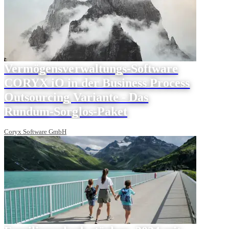
Vermögensverwaltungs-Software
CORYX iO in der Business Process
Outsourcing Variante - Das
Rundum-Sorglos-Paket
Coryx Software GmbH