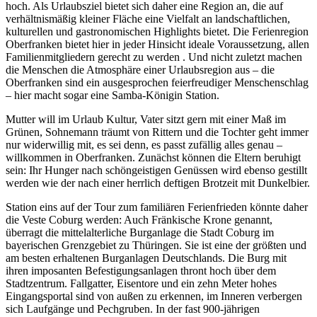
hoch. Als Urlaubsziel bietet sich daher eine Region an, die auf
verhältnismäßig kleiner Fläche eine Vielfalt an landschaftlichen,
kulturellen und gastronomischen Highlights bietet. Die Ferienregion
Oberfranken bietet hier in jeder Hinsicht ideale Voraussetzung, allen
Familienmitgliedern gerecht zu werden . Und nicht zuletzt machen
die Menschen die Atmosphäre einer Urlaubsregion aus – die
Oberfranken sind ein ausgesprochen feierfreudiger Menschenschlag
– hier macht sogar eine Samba-Königin Station.
Mutter will im Urlaub Kultur, Vater sitzt gern mit einer Maß im
Grünen, Sohnemann träumt von Rittern und die Tochter geht immer
nur widerwillig mit, es sei denn, es passt zufällig alles genau –
willkommen in Oberfranken. Zunächst können die Eltern beruhigt
sein: Ihr Hunger nach schöngeistigen Genüssen wird ebenso gestillt
werden wie der nach einer herrlich deftigen Brotzeit mit Dunkelbier.
Station eins auf der Tour zum familiären Ferienfrieden könnte daher
die Veste Coburg werden: Auch Fränkische Krone genannt,
überragt die mittelalterliche Burganlage die Stadt Coburg im
bayerischen Grenzgebiet zu Thüringen. Sie ist eine der größten und
am besten erhaltenen Burganlagen Deutschlands. Die Burg mit
ihren imposanten Befestigungsanlagen thront hoch über dem
Stadtzentrum. Fallgatter, Eisentore und ein zehn Meter hohes
Eingangsportal sind von außen zu erkennen, im Inneren verbergen
sich Laufgänge und Pechgruben. In der fast 900-jährigen