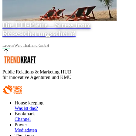
Die FTI-Pleite – Stress trotz
Reisesicherungsschein?
LebensWert Thailand GmbH
Public Relations & Marketing HUB
für innovative Agenturen und KMU
Footer
House keeping
Main
Was ist das?
Bookmark
Channel
Power
Mediadaten
The game