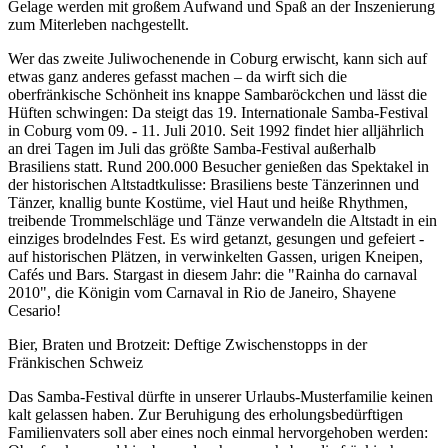
Gelage werden mit großem Aufwand und Spaß an der Inszenierung
zum Miterleben nachgestellt.
Wer das zweite Juliwochenende in Coburg erwischt, kann sich auf
etwas ganz anderes gefasst machen – da wirft sich die
oberfränkische Schönheit ins knappe Sambaröckchen und lässt die
Hüften schwingen: Da steigt das 19. Internationale Samba-Festival
in Coburg vom 09. - 11. Juli 2010. Seit 1992 findet hier alljährlich
an drei Tagen im Juli das größte Samba-Festival außerhalb
Brasiliens statt. Rund 200.000 Besucher genießen das Spektakel in
der historischen Altstadtkulisse: Brasiliens beste Tänzerinnen und
Tänzer, knallig bunte Kostüme, viel Haut und heiße Rhythmen,
treibende Trommelschläge und Tänze verwandeln die Altstadt in ein
einziges brodelndes Fest. Es wird getanzt, gesungen und gefeiert -
auf historischen Plätzen, in verwinkelten Gassen, urigen Kneipen,
Cafés und Bars. Stargast in diesem Jahr: die "Rainha do carnaval
2010", die Königin vom Carnaval in Rio de Janeiro, Shayene
Cesario!
Bier, Braten und Brotzeit: Deftige Zwischenstopps in der
Fränkischen Schweiz
Das Samba-Festival dürfte in unserer Urlaubs-Musterfamilie keinen
kalt gelassen haben. Zur Beruhigung des erholungsbedürftigen
Familienvaters soll aber eines noch einmal hervorgehoben werden: