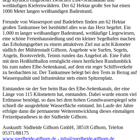
weitläufigen Kiefernwäldern. Der 62 Hektar große See hat einen
1000 Meter langen weißsandigen Badestrand.
Freunde von Wassersport und Badeleben finden am 62 Hektar
großen Tankumsee bei Isenbüttel alles was das Herz begehrt. Ein
1.000 m langer weißsandiger Badestrand, weitläufige Liegewiesen,
eine schöne Ferienhaussiedlung und ein kleiner Segelhafen machen
das Erholungsgebiet zu einem attraktiven Ziel nur acht Kilometer
südlich der Mühlenstadt Gifhorn. Angebote wie Surfen, Segeln,
Angeln, Bootsverleih, Tennis runden das Angebot ab. Eine Fahrt
mit dem Heißluftballon ermöglicht einen herrlichen Rundumblick
bis zum nahen Elbe-Seitenkanal, auf dem ein reger Schiffsverkehr
zu beobachten ist. Der Tankumsee belegt bei den Tests in Bezug auf
Wasserqualität und Infrastruktur stets einen Spitzenplatz.
Entstanden sie der See beim Bau des Elbe-Seitenkanals, der eine
Länge von 115 Kilometern hat, entstanden. Dabei wurde enorm viel
Erdmasse benötigt, so dass bei dem hohen Grundwasserspiegel sehr
schnell die ausgedehnte Wasserfläche entstand. Im Laufe der Jahre
erfolgte dann die permanente Weiterentwicklung dieses einmaligen
Freizeitparadieses in der Südheide Gifhorn.
Auskunft: Südheide Gifhorn GmbH, 38518 Gifhorn, Telefon
05371/88175
www.suedheide-gifhorn.de
-
info@suedheide-gifhorn.de