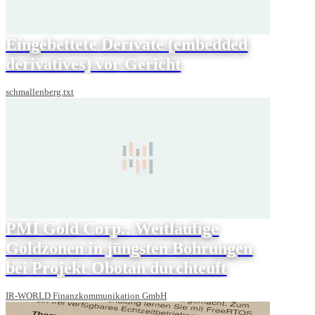
Eingebettete Derivate (embedded
derivatives) vor Gericht
schmallenberg.txt
PMI Gold Corp.: Weitläufige
Goldzonen in jüngsten Bohrungen
bei Projekt Obotan durchteuft
IR-WORLD Finanzkommunikation GmbH