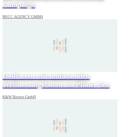
Campaign
BECC AGENCY GMBH
Heilfasten mit umfassenden
Wellnessangeboten am Plöner See
K&W Reisen GmbH