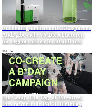
Nachhaltig tanken und CO2 sparen:
Audi gibt viele V6-Dieselmotoren
für regenerativen Kraftstoff frei
AUDI AG
Ein Camp. Ein Tag. 20 Kreative:
Ihr entwerft die PAGE Birthday