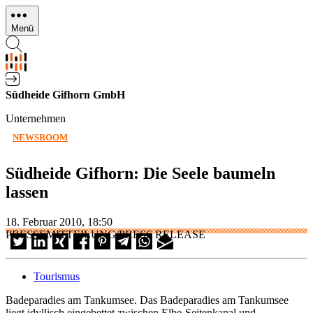
Direkt
zum
Menü
Inhalt
Südheide Gifhorn GmbH
Unternehmen
NEWSROOM
Südheide Gifhorn: Die Seele baumeln
lassen
18. Februar 2010, 18:50
PRESSEMITTEILUNG/PRESS RELEASE
Tourismus
Badeparadies am Tankumsee. Das Badeparadies am Tankumsee
liegt idyllisch eingebettet zwischen Elbe-Seitenkanal und