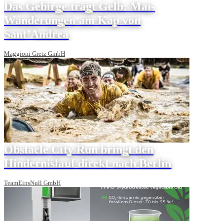
Das Gebirge trägt Gelb: Mai-
Wanderungen am Kap von
Sant’Andrea
Maggioni Gretz GmbH
Obstacle City Run bringt den
Hindernislauf direkt nach Berlin
TeamEinsNull GmbH