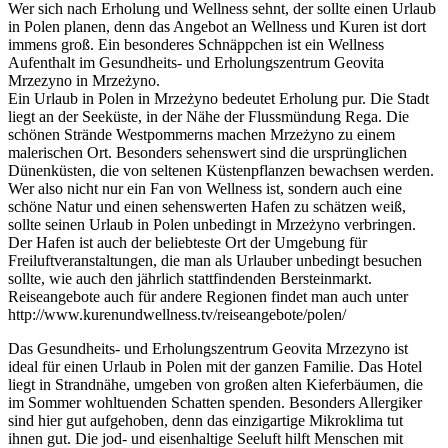
Wer sich nach Erholung und Wellness sehnt, der sollte einen Urlaub
in Polen planen, denn das Angebot an Wellness und Kuren ist dort
immens groß. Ein besonderes Schnäppchen ist ein Wellness
Aufenthalt im Gesundheits- und Erholungszentrum Geovita
Mrzezyno in Mrzeżyno.
Ein Urlaub in Polen in Mrzeżyno bedeutet Erholung pur. Die Stadt
liegt an der Seeküste, in der Nähe der Flussmündung Rega. Die
schönen Strände Westpommerns machen Mrzeżyno zu einem
malerischen Ort. Besonders sehenswert sind die ursprünglichen
Dünenküsten, die von seltenen Küstenpflanzen bewachsen werden.
Wer also nicht nur ein Fan von Wellness ist, sondern auch eine
schöne Natur und einen sehenswerten Hafen zu schätzen weiß,
sollte seinen Urlaub in Polen unbedingt in Mrzeżyno verbringen.
Der Hafen ist auch der beliebteste Ort der Umgebung für
Freiluftveranstaltungen, die man als Urlauber unbedingt besuchen
sollte, wie auch den jährlich stattfindenden Bersteinmarkt.
Reiseangebote auch für andere Regionen findet man auch unter
http://www.kurenundwellness.tv/reiseangebote/polen/
Das Gesundheits- und Erholungszentrum Geovita Mrzezyno ist
ideal für einen Urlaub in Polen mit der ganzen Familie. Das Hotel
liegt in Strandnähe, umgeben von großen alten Kieferbäumen, die
im Sommer wohltuenden Schatten spenden. Besonders Allergiker
sind hier gut aufgehoben, denn das einzigartige Mikroklima tut
ihnen gut. Die jod- und eisenhaltige Seeluft hilft Menschen mit