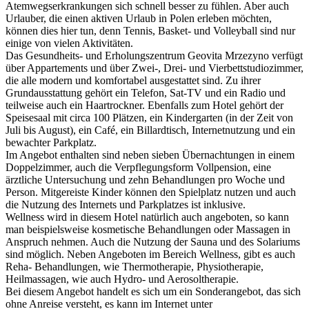
Atemwegserkrankungen sich schnell besser zu fühlen. Aber auch
Urlauber, die einen aktiven Urlaub in Polen erleben möchten,
können dies hier tun, denn Tennis, Basket- und Volleyball sind nur
einige von vielen Aktivitäten.
Das Gesundheits- und Erholungszentrum Geovita Mrzezyno verfügt
über Appartements und über Zwei-, Drei- und Vierbettstudiozimmer,
die alle modern und komfortabel ausgestattet sind. Zu ihrer
Grundausstattung gehört ein Telefon, Sat-TV und ein Radio und
teilweise auch ein Haartrockner. Ebenfalls zum Hotel gehört der
Speisesaal mit circa 100 Plätzen, ein Kindergarten (in der Zeit von
Juli bis August), ein Café, ein Billardtisch, Internetnutzung und ein
bewachter Parkplatz.
Im Angebot enthalten sind neben sieben Übernachtungen in einem
Doppelzimmer, auch die Verpflegungsform Vollpension, eine
ärztliche Untersuchung und zehn Behandlungen pro Woche und
Person. Mitgereiste Kinder können den Spielplatz nutzen und auch
die Nutzung des Internets und Parkplatzes ist inklusive.
Wellness wird in diesem Hotel natürlich auch angeboten, so kann
man beispielsweise kosmetische Behandlungen oder Massagen in
Anspruch nehmen. Auch die Nutzung der Sauna und des Solariums
sind möglich. Neben Angeboten im Bereich Wellness, gibt es auch
Reha- Behandlungen, wie Thermotherapie, Physiotherapie,
Heilmassagen, wie auch Hydro- und Aerosoltherapie.
Bei diesem Angebot handelt es sich um ein Sonderangebot, das sich
ohne Anreise versteht, es kann im Internet unter