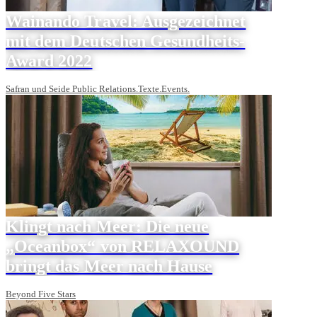
Wainando Travel: Ausgezeichnet
mit dem Deutschen Gesundheits-
Award 2022
Safran und Seide Public Relations.Texte.Events.
Klingt nach Meer: Die neue
„Oceanbox“ von RELAXOUND
bringt das Meer nach Hause
Beyond Five Stars