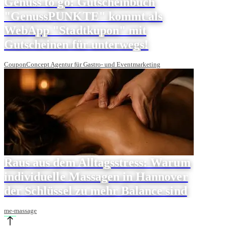
Genuss to go: Gutscheinbuch
"GenussPUNKTE" kommt als
WebApp "Stadtkupon" mit
Gutscheinen für unterwegs!
CouponConcept Agentur für Gastro- und Eventmarketing
Raus aus dem Alltagsstress: Warum
individuelle Massagen in Hannover
der Schlüssel zu mehr Balance sind
me-massage