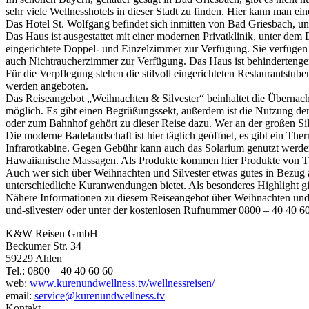
sehr viele Wellnesshotels in dieser Stadt zu finden. Hier kann man e
Das Hotel St. Wolfgang befindet sich inmitten von Bad Griesbach, und 
Das Haus ist ausgestattet mit einer modernen Privatklinik, unter de
eingerichtete Doppel- und Einzelzimmer zur Verfügung. Sie verfüg
auch Nichtraucherzimmer zur Verfügung. Das Haus ist behindertengere
Für die Verpflegung stehen die stilvoll eingerichteten Restaurantst
werden angeboten.
Das Reiseangebot „Weihnachten & Silvester“ beinhaltet die Übernach
möglich. Es gibt einen Begrüßungssekt, außerdem ist die Nutzung de
oder zum Bahnhof gehört zu dieser Reise dazu. Wer an der großen Sil
Die moderne Badelandschaft ist hier täglich geöffnet, es gibt ein
Infrarotkabine. Gegen Gebühr kann auch das Solarium genutzt werden
Hawaiianische Massagen. Als Produkte kommen hier Produkte von Tha
Auch wer sich über Weihnachten und Silvester etwas gutes in Bezug a
unterschiedliche Kuranwendungen bietet. Als besonderes Highlight g
Nähere Informationen zu diesem Reiseangebot über Weihnachten und S
und-silvester/ oder unter der kostenlosen Rufnummer 0800 – 40 40 60
K&W Reisen GmbH
Beckumer Str. 34
59229 Ahlen
Tel.: 0800 – 40 40 60 60
web:
www.kurenundwellness.tv/wellnessreisen/
email:
service@kurenundwellness.tv
Kontakt