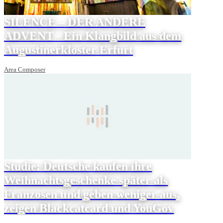
SILENCE – DER ANDERE
ADVENT - Ein Klangbild aus dem
Augustinerkloster Erfurt
Area Composer
Studie: Deutsche kaufen ihre
Weihnachtsgeschenke später als
Franzosen und geben weniger aus,
zeigen Blackcatcard und YouGov