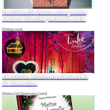
Traditionelle Weihnachtsspenden
sind out. Kundengeschenke auch.
WeShape.world
Fürstliches Winterwunderland ab
15. November
Waldsee Golf Management GmbH