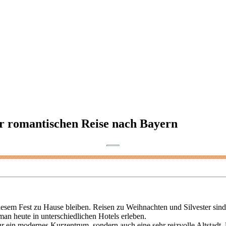
r romantischen Reise nach Bayern
 diesem Fest zu Hause bleiben. Reisen zu Weihnachten und Silvester si
an heute in unterschiedlichen Hotels erleben.
nur ein modernes Kurzentrum, sondern auch eine sehr reizvolle Altsta