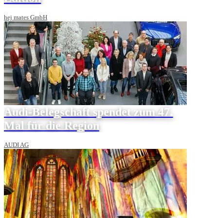
hej mates GmbH
Audi-Belegschaft spendet zum 47.
Mal für die Region
AUDI AG