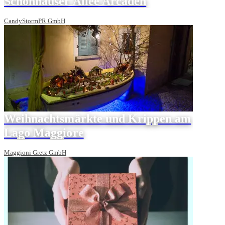
Schönhauser Allee Arcaden
CandyStormPR GmbH
Weihnachtsmärkte und Krippen am
Lago Maggiore
Maggioni Gretz GmbH