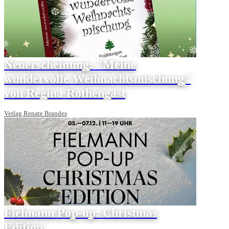
Neuerscheinung: "Meine
wundervolle Weihnachtsmischung"
von Regina Rothengast
Verlag Renate Brandes
Fielmann Pop-up: Christmas
Edition