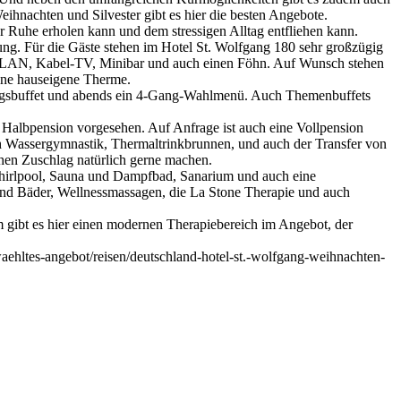
ihnachten und Silvester gibt es hier die besten Angebote.
er Ruhe erholen kann und dem stressigen Alltag entfliehen kann.
lung. Für die Gäste stehen im Hotel St. Wolfgang 180 sehr großzügig
 WLAN, Kabel-TV, Minibar und auch einen Föhn. Auf Wunsch stehen
eine hauseigene Therme.
Mittagsbuffet und abends ein 4-Gang-Wahlmenü. Auch Themenbuffets
 Halbpension vorgesehen. Auf Anfrage ist auch eine Vollpension
ch Wassergymnastik, Thermaltrinkbrunnen, und auch der Transfer von
chen Zuschlag natürlich gerne machen.
Whirlpool, Sauna und Dampfbad, Sanarium und auch eine
und Bäder, Wellnessmassagen, die La Stone Therapie und auch
m gibt es hier einen modernen Therapiebereich im Angebot, der
ehltes-angebot/reisen/deutschland-hotel-st.-wolfgang-weihnachten-