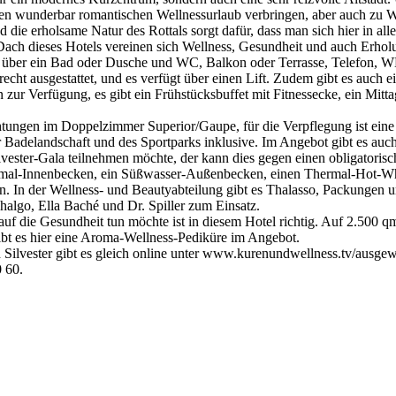
inen wunderbar romantischen Wellnessurlaub verbringen, aber auch zu We
die erholsame Natur des Rottals sorgt dafür, dass man sich hier in all
m Dach dieses Hotels vereinen sich Wellness, Gesundheit und auch Erho
en über ein Bad oder Dusche und WC, Balkon oder Terrasse, Telefon,
cht ausgestattet, und es verfügt über einen Lift. Zudem gibt es auch 
uben zur Verfügung, es gibt ein Frühstücksbuffet mit Fitnessecke, ein 
tungen im Doppelzimmer Superior/Gaupe, für die Verpflegung ist eine
r Badelandschaft und des Sportparks inklusive. Im Angebot gibt es au
vester-Gala teilnehmen möchte, der kann dies gegen einen obligatoris
 Thermal-Innenbecken, ein Süßwasser-Außenbecken, einen Thermal-Hot-
. In der Wellness- und Beautyabteilung gibt es Thalasso, Packungen 
lgo, Ella Baché und Dr. Spiller zum Einsatz.
uf die Gesundheit tun möchte ist in diesem Hotel richtig. Auf 2.500 q
ibt es hier eine Aroma-Wellness-Pediküre im Angebot.
ilvester gibt es gleich online unter www.kurenundwellness.tv/ausgewa
 60.