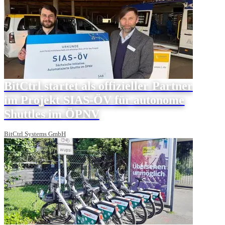
BitCtrl startet als offizieller Partner
im Projekt SIAS-ÖV für autonome
Shuttles im ÖPNV
BitCtrl Systems GmbH