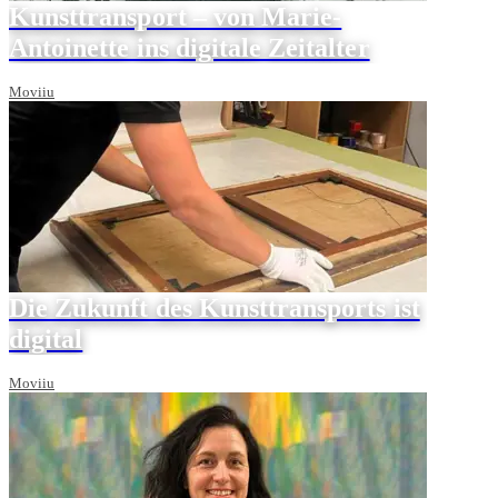
Kunsttransport – von Marie-
Antoinette ins digitale Zeitalter
Moviiu
Die Zukunft des Kunsttransports ist
digital
Moviiu