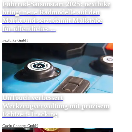
Fahrrad-Saisonstart 2025: nextbike
bringt neue Radmodelle auf den
Markt und setzt damit Maßstäbe
für öffentliches ...
nextbike GmbH
UnTouch verbessert
Werkzeugverwaltung mit präzisem
Echtzeit-Tracking
Coeln Concept GmbH