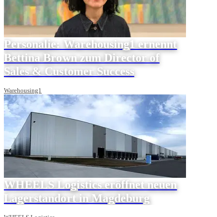
Personalie: Warehousing1 ernennt
Bettina Brown zum Director of
Sales & Customer Success
Warehousing1
WHEELS Logistics eröffnet neuen
Lagerstandort in Magdeburg