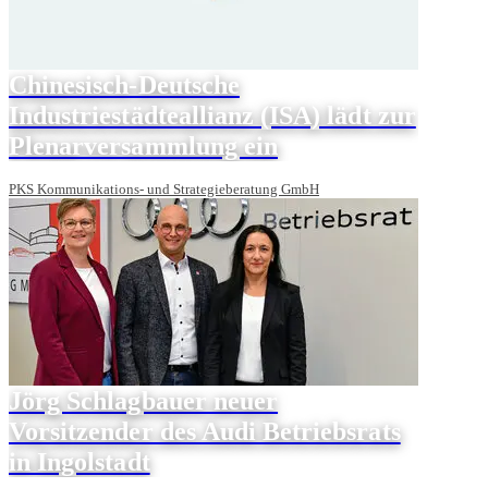
Chinesisch-Deutsche
Industriestädteallianz (ISA) lädt zur
Plenarversammlung ein
PKS Kommunikations- und Strategieberatung GmbH
Jörg Schlagbauer neuer
Vorsitzender des Audi Betriebsrats
in Ingolstadt