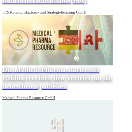
Industriestädteallianz (ISA)
PKS Kommunikations- und Strategieberatung GmbH
Die Medical Pharma startet mit
Exklusivrechten den Vertrieb an die
deutschen Apotheken
Medical Pharma Resource GmbH