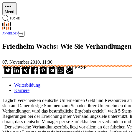
Direkt
zum
Menü
Inhalt
SUCHE
ANMELDEN
Friedhelm Wachs: Wie Sie Verhandlungen 
07. November 2010, 11:30
PRESSEMITTEILUNG/PRESS RELEASE
Weiterbildung
Karriere
Täglich verschenken deutsche Unternehmen Geld und Ressourcen am Ve
sich auf Dauer riesige Summen zum Schaden ihrer Unternehmen durch d
Verhandlungen wird das bestmögliche Ergebnis erzielt“, weiß 5 Ster
Regierungen bei der Erreichung ihrer Verhandlungsziele unterstützt. 
daran, dass deutsche Manager per se zurückhaltender verhandeln und i
„Der schwache Verhandlungserfolg liegt vor allem an der falschen V