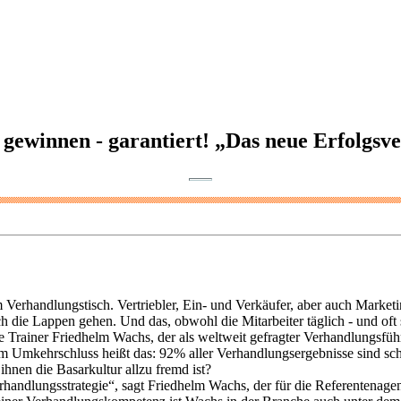
gewinnen - garantiert! „Das neue Erfolgsv
rhandlungstisch. Vertriebler, Ein- und Verkäufer, aber auch Marketi
ie Lappen gehen. Und das, obwohl die Mitarbeiter täglich - und oft se
ne Trainer Friedhelm Wachs, der als weltweit gefragter Verhandlungsf
Im Umkehrschluss heißt das: 92% aller Verhandlungsergebnisse sind schle
hnen die Basarkultur allzu fremd ist?
erhandlungsstrategie“, sagt Friedhelm Wachs, der für die Referentena