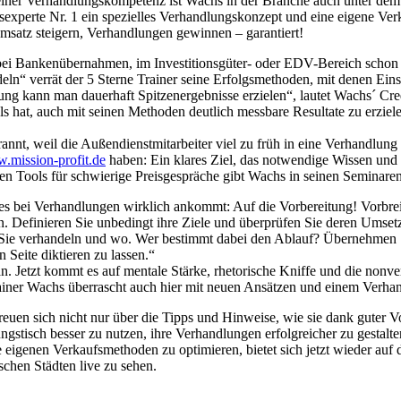
 seiner Verhandlungskompetenz ist Wachs in der Branche auch unter 
sexperte Nr. 1 ein spezielles Verhandlungskonzept und eine eigene Ver
Umsatz steigern, Verhandlungen gewinnen – garantiert!
bei Bankenübernahmen, im Investitionsgüter- oder EDV-Bereich schon um
n“ verrät der 5 Sterne Trainer seine Erfolgsmethoden, mit denen Einst
tung kann man dauerhaft Spitzenergebnisse erzielen“, lautet Wachs´ Cre
hat, auch mit seinen Methoden deutlich messbare Resultate zu erzielen
nnt, weil die Außendienstmitarbeiter viel zu früh in eine Verhandlung
.mission-profit.de
haben: Ein klares Ziel, das notwendige Wissen und
n Tools für schwierige Preisgespräche gibt Wachs in seinen Seminaren
s bei Verhandlungen wirklich ankommt: Auf die Vorbereitung! Vorbreit
n. Definieren Sie unbedingt ihre Ziele und überprüfen Sie deren Umse
Sie verhandeln und wo. Wer bestimmt dabei den Ablauf? Übernehmen Si
Seite diktieren zu lassen.“
tan. Jetzt kommt es auf mentale Stärke, rhetorische Kniffe und die no
rainer Wachs überrascht auch hier mit neuen Ansätzen und einem Verhandl
freuen sich nicht nur über die Tipps und Hinweise, wie sie dank guter
gstisch besser zu nutzen, ihre Verhandlungen erfolgreicher zu gestal
eigenen Verkaufsmethoden zu optimieren, bietet sich jetzt wieder au
schen Städten live zu sehen.