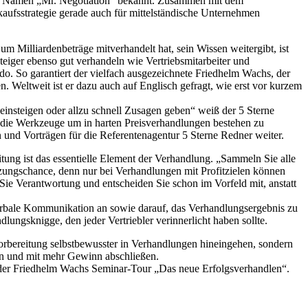
dem Namen „Mr. Negotiation“ bekannt. Zusammen mit dem
kaufsstrategie gerade auch für mittelständische Unternehmen
 Milliardenbeträge mitverhandelt hat, sein Wissen weitergibt, ist
eiger ebenso gut verhandeln wie Vertriebsmitarbeiter und
do. So garantiert der vielfach ausgezeichnete Friedhelm Wachs, der
. Weltweit ist er dazu auch auf Englisch gefragt, wie erst vor kurzem
 einsteigen oder allzu schnell Zusagen geben“ weiß der 5 Sterne
 die Werkzeuge um in harten Preisverhandlungen bestehen zu
 und Vorträgen für die Referentenagentur 5 Sterne Redner weiter.
ung ist das essentielle Element der Verhandlung. „Sammeln Sie alle
tzungschance, denn nur bei Verhandlungen mit Profitzielen können
e Verantwortung und entscheiden Sie schon im Vorfeld mit, anstatt
nverbale Kommunikation an sowie darauf, das Verhandlungsergebnis zu
ungsknigge, den jeder Vertriebler verinnerlicht haben sollte.
 Vorbereitung selbstbewusster in Verhandlungen hineingehen, sondern
ten und mit mehr Gewinn abschließen.
f der Friedhelm Wachs Seminar-Tour „Das neue Erfolgsverhandlen“.