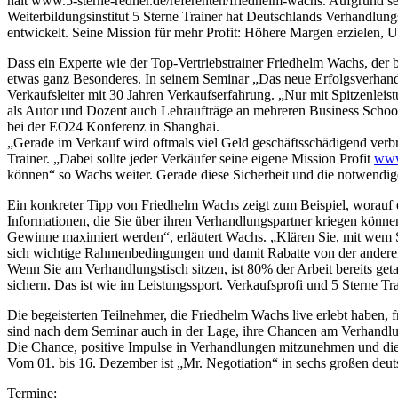
hält www.5-sterne-redner.de/referenten/friedhelm-wachs. Aufgrund
Weiterbildungsinstitut 5 Sterne Trainer hat Deutschlands Verhandlung
entwickelt. Seine Mission für mehr Profit: Höhere Margen erzielen, 
Dass ein Experte wie der Top-Vertriebstrainer Friedhelm Wachs, der 
etwas ganz Besonderes. In seinem Seminar „Das neue Erfolgsverhandel
Verkaufsleiter mit 30 Jahren Verkaufserfahrung. „Nur mit Spitzenleis
als Autor und Dozent auch Lehraufträge an mehreren Business Schools 
bei der EO24 Konferenz in Shanghai.
„Gerade im Verkauf wird oftmals viel Geld geschäftsschädigend verbra
Trainer. „Dabei sollte jeder Verkäufer seine eigene Mission Profit
www
können“ so Wachs weiter. Gerade diese Sicherheit und die notwendige
Ein konkreter Tipp von Friedhelm Wachs zeigt zum Beispiel, worauf e
Informationen, die Sie über ihren Verhandlungspartner kriegen könne
Gewinne maximiert werden“, erläutert Wachs. „Klären Sie, mit wem 
sich wichtige Rahmenbedingungen und damit Rabatte von der anderen 
Wenn Sie am Verhandlungstisch sitzen, ist 80% der Arbeit bereits ge
sichern. Das ist wie im Leistungssport. Verkaufsprofi und 5 Sterne T
Die begeisterten Teilnehmer, die Friedhelm Wachs live erlebt haben, 
sind nach dem Seminar auch in der Lage, ihre Chancen am Verhandlun
Die Chance, positive Impulse in Verhandlungen mitzunehmen und die 
Vom 01. bis 16. Dezember ist „Mr. Negotiation“ in sechs großen deut
Termine: