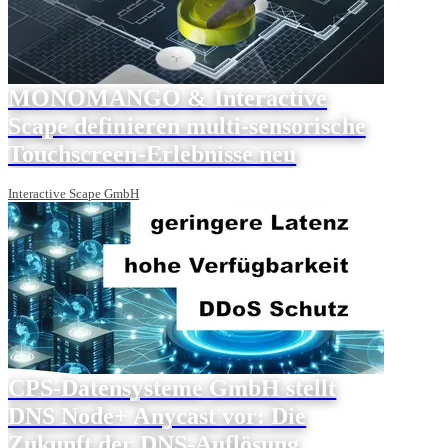
MONOMANGO & Interactive
Scape definieren multi-sensorische
Touchscreen-Erlebnisse neu
Interactive Scape GmbH
CPS-Datensysteme GmbH stellt
DNS Node+ Anycast vor: Die
Zukunft der DNS-Auflösung