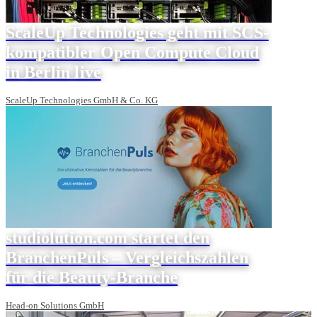
ScaleUp Technologies geht mit SCS-
kompatibler Open Compute Cloud
in Berlin live
ScaleUp Technologies GmbH & Co. KG
studiolution.com startet den
BranchenPuls – Vergleichszahlen
für die Beauty-Branche
Head-on Solutions GmbH