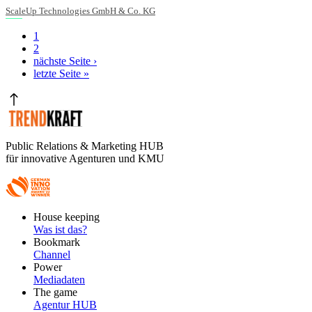
ScaleUp Technologies GmbH & Co. KG
Aktuelle
1
Seite
Seite
2
Seitennummerierung
Nächste
nächste Seite ›
Seite
Letzte
letzte Seite »
Seite
Public Relations & Marketing HUB
für innovative Agenturen und KMU
Footer
House keeping
Main
Was ist das?
Bookmark
Channel
Power
Mediadaten
The game
Agentur HUB