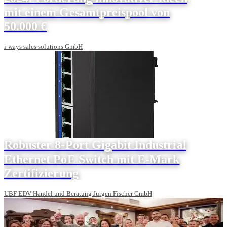
mit einem Gesamtpreispool von
50.000 €
i-ways sales solutions GmbH
Robuster 8-Port Gigabit Industrial
Ethernet PoE Switch mit E-Mark
Zertifizierung
UBF EDV Handel und Beratung Jürgen Fischer GmbH