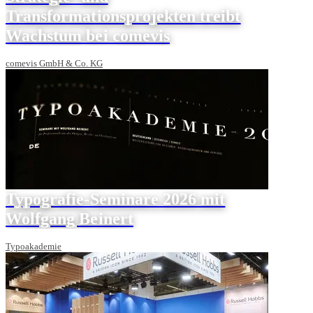
Transformationsprojekten treibt
Wachstum bei comevis
comevis GmbH & Co. KG
Typografie-Seminare 2026 mit
Wolfgang Beinert
Typoakademie