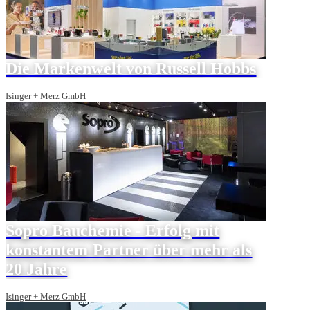
Die Markenwelt von Russell Hobbs
Isinger + Merz GmbH
Sopro Bauchemie - Erfolg mit
konstantem Partner über mehr als
20 Jahre
Isinger + Merz GmbH