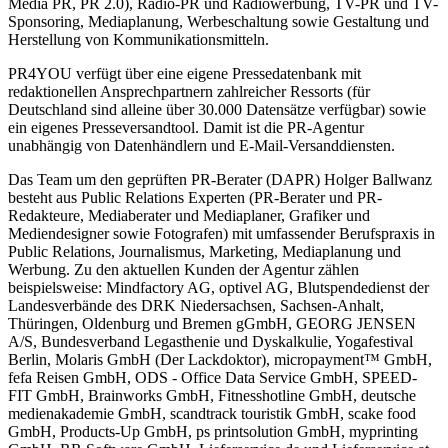
Media PR, PR 2.0), Radio-PR und Radiowerbung, TV-PR und TV-
Sponsoring, Mediaplanung, Werbeschaltung sowie Gestaltung und
Herstellung von Kommunikationsmitteln.
PR4YOU verfügt über eine eigene Pressedatenbank mit
redaktionellen Ansprechpartnern zahlreicher Ressorts (für
Deutschland sind alleine über 30.000 Datensätze verfügbar) sowie
ein eigenes Presseversandtool. Damit ist die PR-Agentur
unabhängig von Datenhändlern und E-Mail-Versanddiensten.
Das Team um den geprüften PR-Berater (DAPR) Holger Ballwanz
besteht aus Public Relations Experten (PR-Berater und PR-
Redakteure, Mediaberater und Mediaplaner, Grafiker und
Mediendesigner sowie Fotografen) mit umfassender Berufspraxis in
Public Relations, Journalismus, Marketing, Mediaplanung und
Werbung. Zu den aktuellen Kunden der Agentur zählen
beispielsweise: Mindfactory AG, optivel AG, Blutspendedienst der
Landesverbände des DRK Niedersachsen, Sachsen-Anhalt,
Thüringen, Oldenburg und Bremen gGmbH, GEORG JENSEN
A/S, Bundesverband Legasthenie und Dyskalkulie, Yogafestival
Berlin, Molaris GmbH (Der Lackdoktor), micropayment™ GmbH,
fefa Reisen GmbH, ODS - Office Data Service GmbH, SPEED-
FIT GmbH, Brainworks GmbH, Fitnesshotline GmbH, deutsche
medienakademie GmbH, scandtrack touristik GmbH, scake food
GmbH, Products-Up GmbH, ps printsolution GmbH, myprinting