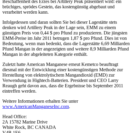
Beschaffenheit des Erzes bei Artillery Peak präsentiert wird: ein
brüchiges, sprödes Gestein, das kostengünstig abgebaut und
verarbeitet werden kann.
Infolgedessen und daran sollten Sie bei dieser Lagestätte stets
denken wird Artillery Peak in der Lage sein, EMM zu einem
günstigen Preis von 0,44 $ pro Pfund zu produzieren. Die jüngsten
EMM-Preise im Jahr 2011 betrugen 1,87 $ pro Pfund. Dies ist von
Bedeutung, wenn man bedenkt, dass die Lagerstätte 6,69 Milliarden
Pfund Mangan in der angezeigten und weitere 8,9 Milliarden Pfund
Mangan in der abgeleiteten Kategorie enthält.
Zuletzt hatte American Manganese erneut Kemetco beauftragt
diesmal mit der Entwicklung einer kostengünstigen Methode zur
Herstellung von elektrolytischem Mangandioxid (EMD) zur
Verwendung in Hightech-Batterien. President und CEO Larry
Reaugh geht davon aus, dass die Ergebnisse bis September 2011
eintreffen werden.
Weitere Informationen erhalten Sie unter
www.AmericanManganeseInc.com
.
Head Office:
2A 15782 Marine Drive
White Rock, BC CANADA
V4B 1E6