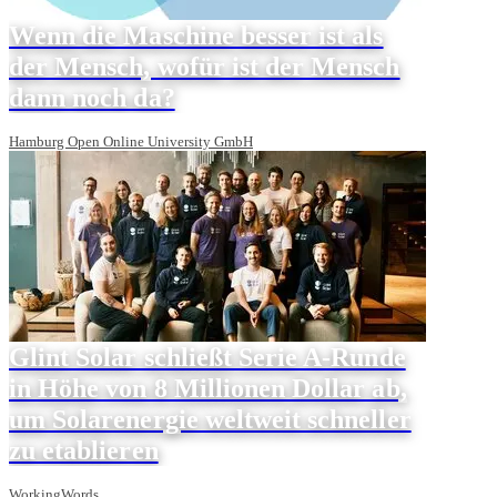
Wenn die Maschine besser ist als
der Mensch, wofür ist der Mensch
dann noch da?
Hamburg Open Online University GmbH
Glint Solar schließt Serie A-Runde
in Höhe von 8 Millionen Dollar ab,
um Solarenergie weltweit schneller
zu etablieren
WorkingWords