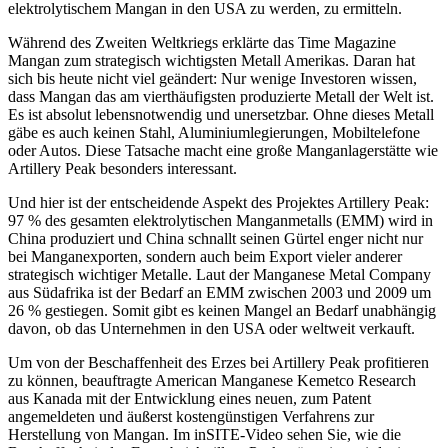
elektrolytischem Mangan in den USA zu werden, zu ermitteln.
Während des Zweiten Weltkriegs erklärte das Time Magazine
Mangan zum strategisch wichtigsten Metall Amerikas. Daran hat
sich bis heute nicht viel geändert: Nur wenige Investoren wissen,
dass Mangan das am vierthäufigsten produzierte Metall der Welt ist.
Es ist absolut lebensnotwendig und unersetzbar. Ohne dieses Metall
gäbe es auch keinen Stahl, Aluminiumlegierungen, Mobiltelefone
oder Autos. Diese Tatsache macht eine große Manganlagerstätte wie
Artillery Peak besonders interessant.
Und hier ist der entscheidende Aspekt des Projektes Artillery Peak:
97 % des gesamten elektrolytischen Manganmetalls (EMM) wird in
China produziert und China schnallt seinen Gürtel enger nicht nur
bei Manganexporten, sondern auch beim Export vieler anderer
strategisch wichtiger Metalle. Laut der Manganese Metal Company
aus Südafrika ist der Bedarf an EMM zwischen 2003 und 2009 um
26 % gestiegen. Somit gibt es keinen Mangel an Bedarf unabhängig
davon, ob das Unternehmen in den USA oder weltweit verkauft.
Um von der Beschaffenheit des Erzes bei Artillery Peak profitieren
zu können, beauftragte American Manganese Kemetco Research
aus Kanada mit der Entwicklung eines neuen, zum Patent
angemeldeten und äußerst kostengünstigen Verfahrens zur
Herstellung von Mangan. Im inSITE-Video sehen Sie, wie die