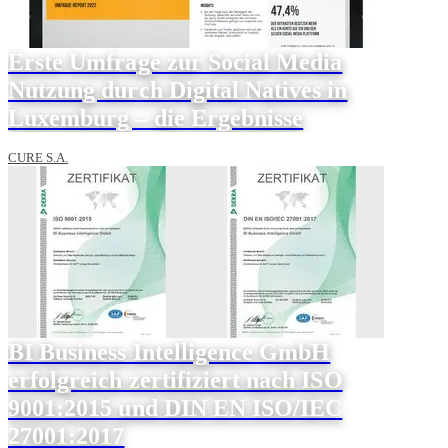
Erste Umfrage zur Social Media
Nutzung durch Digital Natives in
Luxemburg – die Ergebnisse
CURE S.A.
BI Business Intelligence GmbH
erfolgreich zertifiziert nach ISO
9001:2015 und DIN EN ISO/IEC
27001:2017