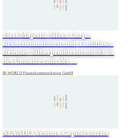
First Majestic Silver Corp.:
Rekordeinnahmen und -Cashflows.
Reinster Silberproduzent mit 93 %
des Umsatzes aus der ...
IR-WORLD Finanzkommunikation GmbH
NEVADO Venture Capital startet