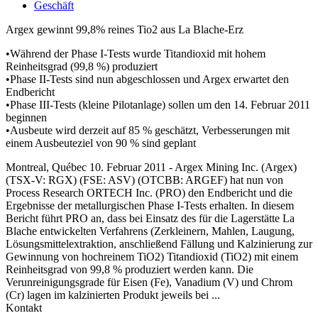
Geschäft
Argex gewinnt 99,8% reines Tio2 aus La Blache-Erz
•Während der Phase I-Tests wurde Titandioxid mit hohem
Reinheitsgrad (99,8 %) produziert
•Phase II-Tests sind nun abgeschlossen und Argex erwartet den
Endbericht
•Phase III-Tests (kleine Pilotanlage) sollen um den 14. Februar 2011
beginnen
•Ausbeute wird derzeit auf 85 % geschätzt, Verbesserungen mit
einem Ausbeuteziel von 90 % sind geplant
Montreal, Québec 10. Februar 2011 - Argex Mining Inc. (Argex)
(TSX-V: RGX) (FSE: ASV) (OTCBB: ARGEF) hat nun von
Process Research ORTECH Inc. (PRO) den Endbericht und die
Ergebnisse der metallurgischen Phase I-Tests erhalten. In diesem
Bericht führt PRO an, dass bei Einsatz des für die Lagerstätte La
Blache entwickelten Verfahrens (Zerkleinern, Mahlen, Laugung,
Lösungsmittelextraktion, anschließend Fällung und Kalzinierung zur
Gewinnung von hochreinem TiO2) Titandioxid (TiO2) mit einem
Reinheitsgrad von 99,8 % produziert werden kann. Die
Verunreinigungsgrade für Eisen (Fe), Vanadium (V) und Chrom
(Cr) lagen im kalzinierten Produkt jeweils bei ...
Kontakt