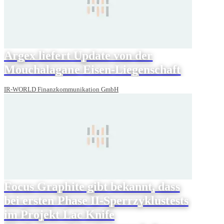
Argex liefert Update von der
Mouchalagane Eisen-Liegenschaft
IR-WORLD Finanzkommunikation GmbH
Focus Graphite gibt bekannt, dass
bei ersten Phase II-Sperrzyklustests
im Projekt Lac Knife