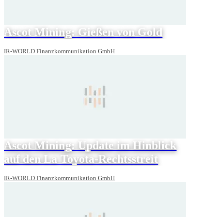
Ascot Mining: Gießen von Gold
IR-WORLD Finanzkommunikation GmbH
Ascot Mining: Update im Hinblick
auf den La Toyota-Rechtsstreit
IR-WORLD Finanzkommunikation GmbH