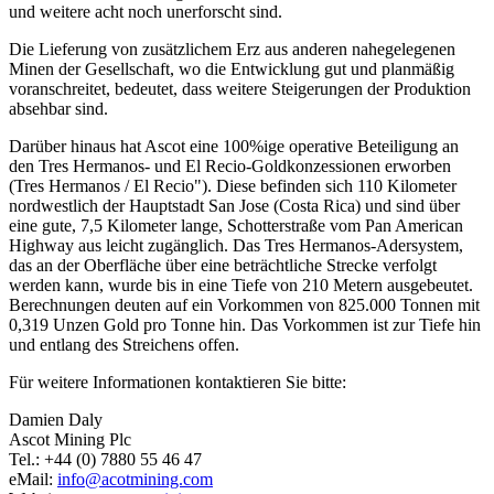
und weitere acht noch unerforscht sind.
Die Lieferung von zusätzlichem Erz aus anderen nahegelegenen
Minen der Gesellschaft, wo die Entwicklung gut und planmäßig
voranschreitet, bedeutet, dass weitere Steigerungen der Produktion
absehbar sind.
Darüber hinaus hat Ascot eine 100%ige operative Beteiligung an
den Tres Hermanos- und El Recio-Goldkonzessionen erworben
(Tres Hermanos / El Recio"). Diese befinden sich 110 Kilometer
nordwestlich der Hauptstadt San Jose (Costa Rica) und sind über
eine gute, 7,5 Kilometer lange, Schotterstraße vom Pan American
Highway aus leicht zugänglich. Das Tres Hermanos-Adersystem,
das an der Oberfläche über eine beträchtliche Strecke verfolgt
werden kann, wurde bis in eine Tiefe von 210 Metern ausgebeutet.
Berechnungen deuten auf ein Vorkommen von 825.000 Tonnen mit
0,319 Unzen Gold pro Tonne hin. Das Vorkommen ist zur Tiefe hin
und entlang des Streichens offen.
Für weitere Informationen kontaktieren Sie bitte:
Damien Daly
Ascot Mining Plc
Tel.: +44 (0) 7880 55 46 47
eMail:
info@acotmining.com