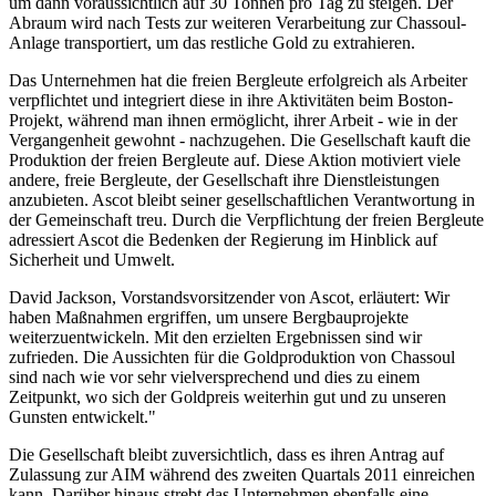
um dann voraussichtlich auf 30 Tonnen pro Tag zu steigen. Der
Abraum wird nach Tests zur weiteren Verarbeitung zur Chassoul-
Anlage transportiert, um das restliche Gold zu extrahieren.
Das Unternehmen hat die freien Bergleute erfolgreich als Arbeiter
verpflichtet und integriert diese in ihre Aktivitäten beim Boston-
Projekt, während man ihnen ermöglicht, ihrer Arbeit - wie in der
Vergangenheit gewohnt - nachzugehen. Die Gesellschaft kauft die
Produktion der freien Bergleute auf. Diese Aktion motiviert viele
andere, freie Bergleute, der Gesellschaft ihre Dienstleistungen
anzubieten. Ascot bleibt seiner gesellschaftlichen Verantwortung in
der Gemeinschaft treu. Durch die Verpflichtung der freien Bergleute
adressiert Ascot die Bedenken der Regierung im Hinblick auf
Sicherheit und Umwelt.
David Jackson, Vorstandsvorsitzender von Ascot, erläutert: Wir
haben Maßnahmen ergriffen, um unsere Bergbauprojekte
weiterzuentwickeln. Mit den erzielten Ergebnissen sind wir
zufrieden. Die Aussichten für die Goldproduktion von Chassoul
sind nach wie vor sehr vielversprechend und dies zu einem
Zeitpunkt, wo sich der Goldpreis weiterhin gut und zu unseren
Gunsten entwickelt."
Die Gesellschaft bleibt zuversichtlich, dass es ihren Antrag auf
Zulassung zur AIM während des zweiten Quartals 2011 einreichen
kann. Darüber hinaus strebt das Unternehmen ebenfalls eine