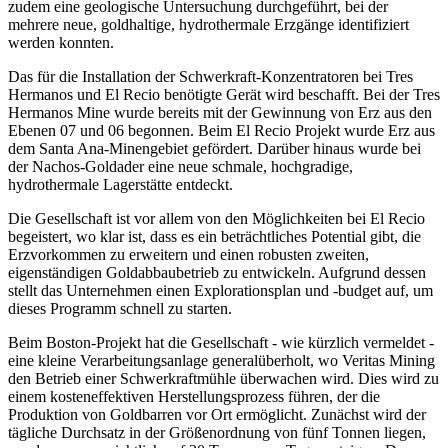
zudem eine geologische Untersuchung durchgeführt, bei der
mehrere neue, goldhaltige, hydrothermale Erzgänge identifiziert
werden konnten.
Das für die Installation der Schwerkraft-Konzentratoren bei Tres
Hermanos und El Recio benötigte Gerät wird beschafft. Bei der Tres
Hermanos Mine wurde bereits mit der Gewinnung von Erz aus den
Ebenen 07 und 06 begonnen. Beim El Recio Projekt wurde Erz aus
dem Santa Ana-Minengebiet gefördert. Darüber hinaus wurde bei
der Nachos-Goldader eine neue schmale, hochgradige,
hydrothermale Lagerstätte entdeckt.
Die Gesellschaft ist vor allem von den Möglichkeiten bei El Recio
begeistert, wo klar ist, dass es ein beträchtliches Potential gibt, die
Erzvorkommen zu erweitern und einen robusten zweiten,
eigenständigen Goldabbaubetrieb zu entwickeln. Aufgrund dessen
stellt das Unternehmen einen Explorationsplan und -budget auf, um
dieses Programm schnell zu starten.
Beim Boston-Projekt hat die Gesellschaft - wie kürzlich vermeldet -
eine kleine Verarbeitungsanlage generalüberholt, wo Veritas Mining
den Betrieb einer Schwerkraftmühle überwachen wird. Dies wird zu
einem kosteneffektiven Herstellungsprozess führen, der die
Produktion von Goldbarren vor Ort ermöglicht. Zunächst wird der
tägliche Durchsatz in der Größenordnung von fünf Tonnen liegen,