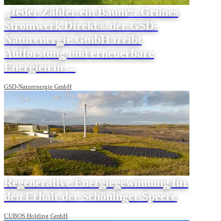
„Jeder Zähler ein Baum“: Grünes
Stromwerk Direkt® der GSD-
Naturenergie GmbH treibt
Aufforstung und erneuerbare
Energien in ...
GSD-Naturenergie GmbH
Regenerative Energiegewinnung für
den Erhalt der Schöninger Speere
CUBOS Holding GmbH