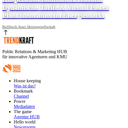
Dynamische Tarife & Virtual Power
Plant Innovation im Energiemarkt
Bullfinch Asset Aktiengesellschaft
Public Relations & Marketing HUB
für innovative Agenturen und KMU
Footer
House keeping
Main
Was ist das?
Bookmark
Channel
Power
Mediadaten
The game
Agentur HUB
Hello world
Newsrooms