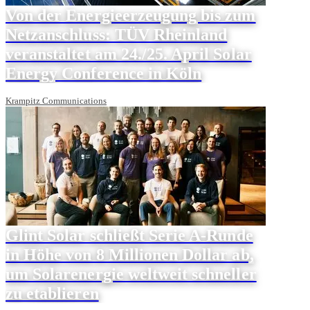
Von der Energieerzeugung bis zum
Netzanschluss: TÜV Rheinland
veranstaltet am 24./25. April Solar
Energy Conference in Köln
Krampitz Communications
Glint Solar schließt Serie A-Runde
in Höhe von 8 Millionen Dollar ab,
um Solarenergie weltweit schneller
zu etablieren