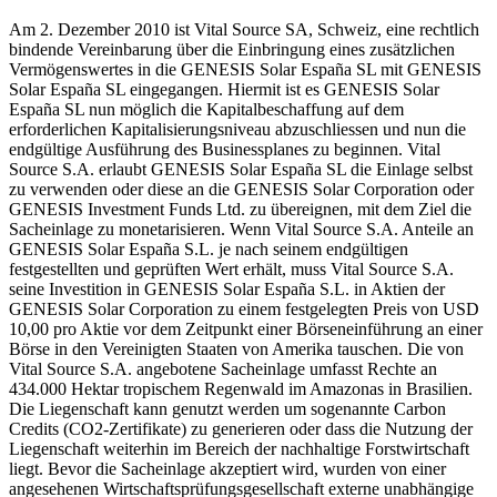
Am 2. Dezember 2010 ist Vital Source SA, Schweiz, eine rechtlich
bindende Vereinbarung über die Einbringung eines zusätzlichen
Vermögenswertes in die GENESIS Solar España SL mit GENESIS
Solar España SL eingegangen. Hiermit ist es GENESIS Solar
España SL nun möglich die Kapitalbeschaffung auf dem
erforderlichen Kapitalisierungsniveau abzuschliessen und nun die
endgültige Ausführung des Businessplanes zu beginnen. Vital
Source S.A. erlaubt GENESIS Solar España SL die Einlage selbst
zu verwenden oder diese an die GENESIS Solar Corporation oder
GENESIS Investment Funds Ltd. zu übereignen, mit dem Ziel die
Sacheinlage zu monetarisieren. Wenn Vital Source S.A. Anteile an
GENESIS Solar España S.L. je nach seinem endgültigen
festgestellten und geprüften Wert erhält, muss Vital Source S.A.
seine Investition in GENESIS Solar España S.L. in Aktien der
GENESIS Solar Corporation zu einem festgelegten Preis von USD
10,00 pro Aktie vor dem Zeitpunkt einer Börseneinführung an einer
Börse in den Vereinigten Staaten von Amerika tauschen. Die von
Vital Source S.A. angebotene Sacheinlage umfasst Rechte an
434.000 Hektar tropischem Regenwald im Amazonas in Brasilien.
Die Liegenschaft kann genutzt werden um sogenannte Carbon
Credits (CO2-Zertifikate) zu generieren oder dass die Nutzung der
Liegenschaft weiterhin im Bereich der nachhaltige Forstwirtschaft
liegt. Bevor die Sacheinlage akzeptiert wird, wurden von einer
angesehenen Wirtschaftsprüfungsgesellschaft externe unabhängige