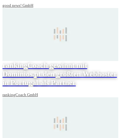
good news! GmbH
rankingCoach gewinnt mit
Dominios.pt den größten Webhoster
in Portugal als Partner
rankingCoach GmbH