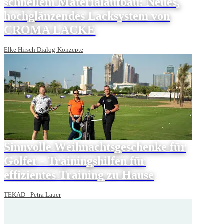
schnellem Materialaufbau: Neues,
hochglänzendes Lacksystem von
CROMA LACKE
Elke Hirsch Dialog-Konzepte
Sinnvolle Weihnachtsgeschenke für
Golfer - Trainingshilfen für
effizientes Training zu Hause
TEKAD - Petra Lauer