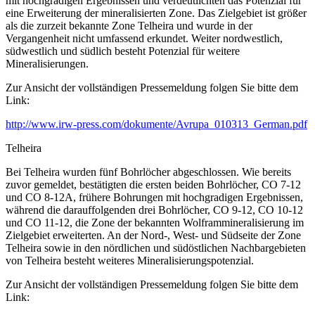
mit hochgradigen Ergebnissen und verdeutlichten das Potenzial für
eine Erweiterung der mineralisierten Zone. Das Zielgebiet ist größer
als die zurzeit bekannte Zone Telheira und wurde in der
Vergangenheit nicht umfassend erkundet. Weiter nordwestlich,
südwestlich und südlich besteht Potenzial für weitere
Mineralisierungen.
Zur Ansicht der vollständigen Pressemeldung folgen Sie bitte dem
Link:
http://www.irw-press.com/dokumente/Avrupa_010313_German.pdf
Telheira
Bei Telheira wurden fünf Bohrlöcher abgeschlossen. Wie bereits
zuvor gemeldet, bestätigten die ersten beiden Bohrlöcher, CO 7-12
und CO 8-12A, frühere Bohrungen mit hochgradigen Ergebnissen,
während die darauffolgenden drei Bohrlöcher, CO 9-12, CO 10-12
und CO 11-12, die Zone der bekannten Wolframmineralisierung im
Zielgebiet erweiterten. An der Nord-, West- und Südseite der Zone
Telheira sowie in den nördlichen und südöstlichen Nachbargebieten
von Telheira besteht weiteres Mineralisierungspotenzial.
Zur Ansicht der vollständigen Pressemeldung folgen Sie bitte dem
Link: