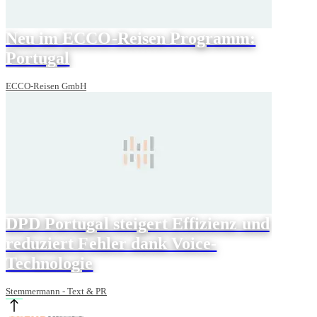
Neu im ECCO-Reisen Programm:
Portugal
ECCO-Reisen GmbH
DPD Portugal steigert Effizienz und
reduziert Fehler dank Voice-
Technologie
Stemmermann - Text & PR