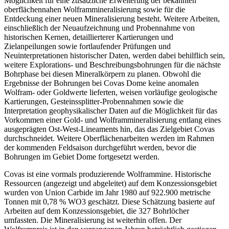
Möglichkeit für eine zusätzliche Erweiterung der bekannten
oberflächennahen Wolframmineralisierung sowie für die
Entdeckung einer neuen Mineralisierung besteht. Weitere Arbeiten,
einschließlich der Neuaufzeichnung und Probennahme von
historischen Kernen, detaillierterer Kartierungen und
Zielanpeilungen sowie fortlaufender Prüfungen und
Neuinterpretationen historischer Daten, werden dabei behilflich sein,
weitere Explorations- und Beschreibungsbohrungen für die nächste
Bohrphase bei diesen Mineralkörpern zu planen. Obwohl die
Ergebnisse der Bohrungen bei Covas Dome keine anomalen
Wolfram- oder Goldwerte lieferten, weisen vorläufige geologische
Kartierungen, Gesteinssplitter-Probennahmen sowie die
Interpretation geophysikalischer Daten auf die Möglichkeit für das
Vorkommen einer Gold- und Wolframmineralisierung entlang eines
ausgeprägten Ost-West-Lineaments hin, das das Zielgebiet Covas
durchschneidet. Weitere Oberflächenarbeiten werden im Rahmen
der kommenden Feldsaison durchgeführt werden, bevor die
Bohrungen im Gebiet Dome fortgesetzt werden.
Covas ist eine vormals produzierende Wolframmine. Historische
Ressourcen (angezeigt und abgeleitet) auf dem Konzessionsgebiet
wurden von Union Carbide im Jahr 1980 auf 922.900 metrische
Tonnen mit 0,78 % WO3 geschätzt. Diese Schätzung basierte auf
Arbeiten auf dem Konzessionsgebiet, die 327 Bohrlöcher
umfassten. Die Mineralisierung ist weiterhin offen. Der