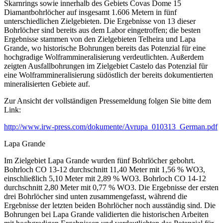
Skarnrings sowie innerhalb des Gebiets Covas Dome 15
Diamantbohrlöcher auf insgesamt 1.606 Metern in fünf
unterschiedlichen Zielgebieten. Die Ergebnisse von 13 dieser
Bohrlöcher sind bereits aus dem Labor eingetroffen; die besten
Ergebnisse stammen von den Zielgebieten Telheira und Lapa
Grande, wo historische Bohrungen bereits das Potenzial für eine
hochgradige Wolframmineralisierung verdeutlichten. Außerdem
zeigten Ausfallbohrungen im Zielgebiet Castelo das Potenzial für
eine Wolframmineralisierung südöstlich der bereits dokumentierten
mineralisierten Gebiete auf.
Zur Ansicht der vollständigen Pressemeldung folgen Sie bitte dem
Link:
http://www.irw-press.com/dokumente/Avrupa_010313_German.pdf
Lapa Grande
Im Zielgebiet Lapa Grande wurden fünf Bohrlöcher gebohrt.
Bohrloch CO 13-12 durchschnitt 11,40 Meter mit 1,56 % WO3,
einschließlich 5,10 Meter mit 2,89 % WO3. Bohrloch CO 14-12
durchschnitt 2,80 Meter mit 0,77 % WO3. Die Ergebnisse der ersten
drei Bohrlöcher sind unten zusammengefasst, während die
Ergebnisse der letzten beiden Bohrlöcher noch ausständig sind. Die
Bohrungen bei Lapa Grande validierten die historischen Arbeiten