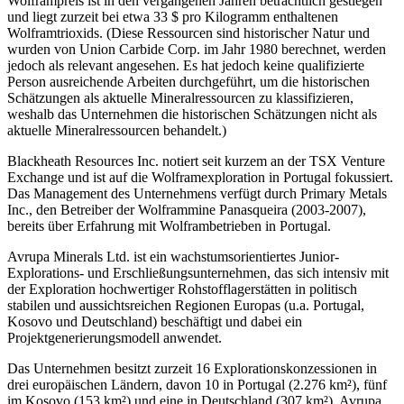
Wolframpreis ist in den vergangenen Jahren beträchtlich gestiegen
und liegt zurzeit bei etwa 33 $ pro Kilogramm enthaltenen
Wolframtrioxids. (Diese Ressourcen sind historischer Natur und
wurden von Union Carbide Corp. im Jahr 1980 berechnet, werden
jedoch als relevant angesehen. Es hat jedoch keine qualifizierte
Person ausreichende Arbeiten durchgeführt, um die historischen
Schätzungen als aktuelle Mineralressourcen zu klassifizieren,
weshalb das Unternehmen die historischen Schätzungen nicht als
aktuelle Mineralressourcen behandelt.)
Blackheath Resources Inc. notiert seit kurzem an der TSX Venture
Exchange und ist auf die Wolframexploration in Portugal fokussiert.
Das Management des Unternehmens verfügt durch Primary Metals
Inc., den Betreiber der Wolframmine Panasqueira (2003-2007),
bereits über Erfahrung mit Wolframbetrieben in Portugal.
Avrupa Minerals Ltd. ist ein wachstumsorientiertes Junior-
Explorations- und Erschließungsunternehmen, das sich intensiv mit
der Exploration hochwertiger Rohstofflagerstätten in politisch
stabilen und aussichtsreichen Regionen Europas (u.a. Portugal,
Kosovo und Deutschland) beschäftigt und dabei ein
Projektgenerierungsmodell anwendet.
Das Unternehmen besitzt zurzeit 16 Explorationskonzessionen in
drei europäischen Ländern, davon 10 in Portugal (2.276 km²), fünf
im Kosovo (153 km²) und eine in Deutschland (307 km²). Avrupa