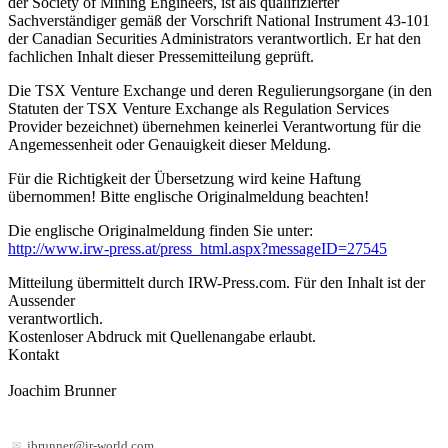
der Society of Mining Engineers, ist als qualifizierter
Sachverständiger gemäß der Vorschrift National Instrument 43-101
der Canadian Securities Administrators verantwortlich. Er hat den
fachlichen Inhalt dieser Pressemitteilung geprüft.
Die TSX Venture Exchange und deren Regulierungsorgane (in den
Statuten der TSX Venture Exchange als Regulation Services
Provider bezeichnet) übernehmen keinerlei Verantwortung für die
Angemessenheit oder Genauigkeit dieser Meldung.
Für die Richtigkeit der Übersetzung wird keine Haftung
übernommen! Bitte englische Originalmeldung beachten!
Die englische Originalmeldung finden Sie unter:
http://www.irw-press.at/press_html.aspx?messageID=27545
Mitteilung übermittelt durch IRW-Press.com. Für den Inhalt ist der
Aussender
verantwortlich.
Kostenloser Abdruck mit Quellenangabe erlaubt.
Kontakt
Joachim Brunner
jbrunner@ir-world.com