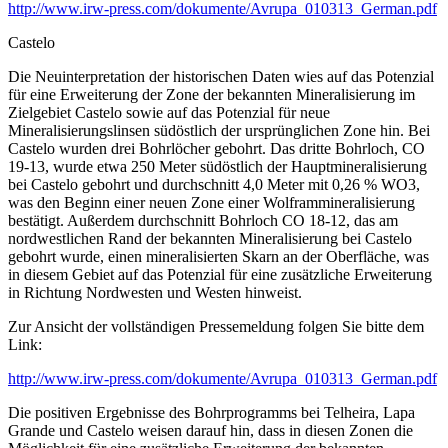
http://www.irw-press.com/dokumente/Avrupa_010313_German.pdf
Castelo
Die Neuinterpretation der historischen Daten wies auf das Potenzial
für eine Erweiterung der Zone der bekannten Mineralisierung im
Zielgebiet Castelo sowie auf das Potenzial für neue
Mineralisierungslinsen südöstlich der ursprünglichen Zone hin. Bei
Castelo wurden drei Bohrlöcher gebohrt. Das dritte Bohrloch, CO
19-13, wurde etwa 250 Meter südöstlich der Hauptmineralisierung
bei Castelo gebohrt und durchschnitt 4,0 Meter mit 0,26 % WO3,
was den Beginn einer neuen Zone einer Wolframmineralisierung
bestätigt. Außerdem durchschnitt Bohrloch CO 18-12, das am
nordwestlichen Rand der bekannten Mineralisierung bei Castelo
gebohrt wurde, einen mineralisierten Skarn an der Oberfläche, was
in diesem Gebiet auf das Potenzial für eine zusätzliche Erweiterung
in Richtung Nordwesten und Westen hinweist.
Zur Ansicht der vollständigen Pressemeldung folgen Sie bitte dem
Link:
http://www.irw-press.com/dokumente/Avrupa_010313_German.pdf
Die positiven Ergebnisse des Bohrprogramms bei Telheira, Lapa
Grande und Castelo weisen darauf hin, dass in diesen Zonen die