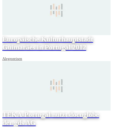
Europäische Kulturhauptstadt
Guimarães in Portugal 2012
Alegroreisen
TEKA-Portugal nutzt docuglobe
der gds AG