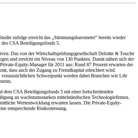
-Studie zufolge erreicht das „Stimmungsbarometer“ bereits wieder
 des CSA Beteiligungsfonds 5.
tiven. Das von der Wirtschaftsprüfungsgesellschaft Deloitte & Touche
gen und erreicht ein Niveau von 130 Punkten. Damit nähert sich der
r Private-Equity-Manager für 2011 aus: Rund 87 Prozent erwarten der
it, dass auch der Zugang zu Fremdkapital erleichtert wird.
en voraussichtlichen Schwerpunkt werden dabei Branchen wie Life
ments.
d dem CSA Beteiligungsfonds 5 mit einer fortschreitenden
teiligung an wachstumsstarken mittelständischen Technologiefirmen.
nittliche Wertentwicklung erwarten lassen. Die Private-Equity-
ine entsprechende Risikostreuung.