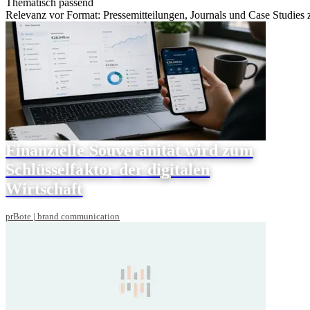
Thematisch passend
Relevanz vor Format: Pressemitteilungen, Journals und Case Studies
Finanzielle Souveränität wird zum
Schlüsselfaktor der digitalen
Wirtschaft
prBote | brand communication