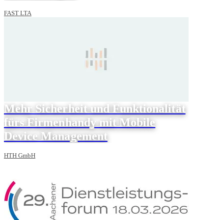
FAST LTA
Mehr Sicherheit und Funktionalität
fürs Firmenhandy mit Mobile
Device Management
HTH GmbH