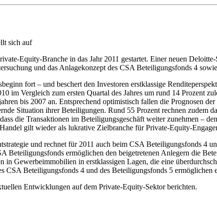
t sich auf
rivate-Equity-Branche in das Jahr 2011 gestartet. Einer neuen Deloitte
ntersuchung und das Anlagekonzept des CSA Beteiligungsfonds 4 sowie
sbeginn fort – und beschert den Investoren erstklassige Renditeperspek
0 im Vergleich zum ersten Quartal des Jahres um rund 14 Prozent zule
ahren bis 2007 an. Entsprechend optimistisch fallen die Prognosen de
rnde Situation ihrer Beteiligungen. Rund 55 Prozent rechnen zudem dam
 dass die Transaktionen im Beteiligungsgeschäft weiter zunehmen – d
Handel gilt wieder als lukrative Zielbranche für Private-Equity-Engage
tstrategie und rechnet für 2011 auch beim CSA Beteiligungsfonds 4 un
en CSA Beteiligungsfonds ermöglichen den beigetretenen Anlegern die Be
gen in Gewerbeimmobilien in erstklassigen Lagen, die eine überdurchsch
s CSA Beteiligungsfonds 4 und des Beteiligungsfonds 5 ermöglichen e
ktuellen Entwicklungen auf dem Private-Equity-Sektor berichten.