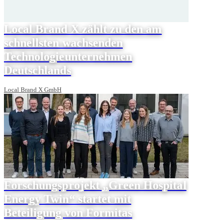
Local Brand X zählt zu den am
schnellsten wachsenden
Technologieunternehmen
Deutschlands
Local Brand X GmbH
Forschungsprojekt „Green Hospital
Energy Twin“ startet mit
Beteiligung von Formitas