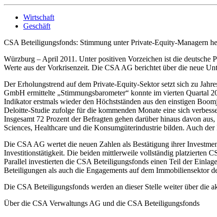
Wirtschaft
Geschäft
CSA Beteiligungsfonds: Stimmung unter Private-Equity-Managern hell
Würzburg – April 2011. Unter positiven Vorzeichen ist die deutsche P
Werte aus der Vorkrisenzeit. Die CSA AG berichtet über die neue U
Der Erholungstrend auf dem Private-Equity-Sektor setzt sich zu Jahre
GmbH ermittelte „Stimmungsbarometer“ konnte im vierten Quartal 201
Indikator erstmals wieder den Höchstständen aus den einstigen Boomj
Deloitte-Studie zufolge für die kommenden Monate eine sich verbesse
Insgesamt 72 Prozent der Befragten gehen darüber hinaus davon aus,
Sciences, Healthcare und die Konsumgüterindustrie bilden. Auch der 
Die CSA AG wertet die neuen Zahlen als Bestätigung ihrer Investmen
Investitionstätigkeit. Die beiden mittlerweile vollständig platziert
Parallel investierten die CSA Beteiligungsfonds einen Teil der Einla
Beteiligungen als auch die Engagements auf dem Immobiliensektor de
Die CSA Beteiligungsfonds werden an dieser Stelle weiter über die a
Über die CSA Verwaltungs AG und die CSA Beteiligungsfonds