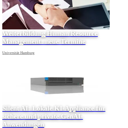
Weiterbildung Human Resource
Management: neue Termine
Universität Hamburg
Silent AI: Lokale KI-Appliance für
sichere und private GenAI-
Anwendungen