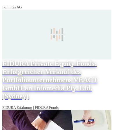
Formitas AG
FIDURA Private Equity Fonds:
Erfolgreicher Verkauf des
Portfoliounternehmens VEACT
GmbH an Infomedia Pty. Ltd.
(Sydney)
FIDURA Erfahrung | FIDURA Fonds