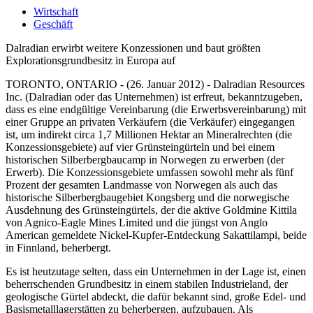
Wirtschaft
Geschäft
Dalradian erwirbt weitere Konzessionen und baut größten
Explorationsgrundbesitz in Europa auf
TORONTO, ONTARIO - (26. Januar 2012) - Dalradian Resources
Inc. (Dalradian oder das Unternehmen) ist erfreut, bekanntzugeben,
dass es eine endgültige Vereinbarung (die Erwerbsvereinbarung) mit
einer Gruppe an privaten Verkäufern (die Verkäufer) eingegangen
ist, um indirekt circa 1,7 Millionen Hektar an Mineralrechten (die
Konzessionsgebiete) auf vier Grünsteingürteln und bei einem
historischen Silberbergbaucamp in Norwegen zu erwerben (der
Erwerb). Die Konzessionsgebiete umfassen sowohl mehr als fünf
Prozent der gesamten Landmasse von Norwegen als auch das
historische Silberbergbaugebiet Kongsberg und die norwegische
Ausdehnung des Grünsteingürtels, der die aktive Goldmine Kittila
von Agnico-Eagle Mines Limited und die jüngst von Anglo
American gemeldete Nickel-Kupfer-Entdeckung Sakattilampi, beide
in Finnland, beherbergt.
Es ist heutzutage selten, dass ein Unternehmen in der Lage ist, einen
beherrschenden Grundbesitz in einem stabilen Industrieland, der
geologische Gürtel abdeckt, die dafür bekannt sind, große Edel- und
Basismetalllagerstätten zu beherbergen, aufzubauen. Als