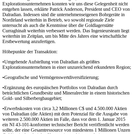
Explorationsunternehmen konnten wir uns diese Gelegenheit nicht
entgehen lassen, erklärte Patrick Anderson, President und CEO von
Dalradian. Indessen sind die unternehmenseigenen Bohrgeräte in
Nordirland weiterhin in Betrieb, wo sowohl regionale Ziele
untersucht als auch die Kenntnisse über die Goldlagerstätte
Curraghinalt weiterhin verbessert werden. Das Ingenieursteam liegt
weiterhin im Zeitplan, um bis Mitte des Jahres eine wirtschaftliche
Erstbewertung anzufertigen.
Höhepunkte der Transaktion:
•Umgehende Aufstellung von Dalradian als größtes
Explorationsunternehmen in einer unzureichend erkundeten Region;
•Geografische und Vermögenswertdiversifizierung;
•Ergänzung des europäischen Portfolios von Dalradian durch
beträchtlichen Grundbesitz und Mineralrechte in einem historischen
Gold- und Silberbergbaugebiet;
•Erwerbskosten von circa 3,2 Millionen C$ und 4.500.000 Aktien
von Dalradian (die Aktien) mit dem Potenzial für die Ausgabe von
weiteren 2.500.000 Aktien im Falle, dass vor dem 1. Januar 2015
ein NI 43-101-konformer technischer Bericht veröffentlicht werden
sollte, der eine Gesamtressource von mindestens 1 Millionen Unzen