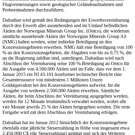
Flugvermessungen sowie geologischer Geländeaufnahmen und
Probeentnahmen durchzuführen.
Dalradian wird gemäß den Bedingungen der Erwerbsvereinbarung
durch den Erwerb aller ausstehenden und im Umlauf befindlichen
Aktien der Norwegian Minerals Group Inc. (Ontco), die wiederum
sämtliche ausstehende Aktien der Norwegian Minerals Group AS
(NMG) halten werden, seine indirekte Beteiligung an den
Konzessionsgebieten erwerben. NMG hält eine Beteiligung von 100
% an den Konzessionsgebieten, die Abgaben von bis zu 0,75 %, die
an die Regierung zahlbar sind, unterliegen. Dalradian wird nach
Abschluss der Vereinbarung seine 100 %-Beteiligung an Ontco für
die Ausgabe von 4.500.000 Aktien und im Falle, dass vor dem 1.
Januar 2015 ein NI 43-101-konformer technischer Bericht eine
Gesamtressource von mindestens 1 Millionen Unzen
Goldäquivalent bei den Konzessionsgebieten aufweist, für die
Ausgabe von weiteren 2.500.000 Aktien erwerben. Sämtliche
Aktien, die beim Abschluss der Vereinbarung ausgegeben werden,
werden für 12 Monate treuhändisch verwaltet werden, wobei alle
vier Monate jeweils 25 % der Aktien freigegeben werden. Die erste
Freigabe wird mit dem Abschluss der Vereinbarung erfolgen.
Dalradian hat im Januar 2012 hinsichtlich der Konzessionsgebiete
ebenfalls eine jährliche Steuerzahlung in Höhe von insgesamt etwa
2.450.000 C$ (die Steuerzahlung) getätigt und sich des Weiteren