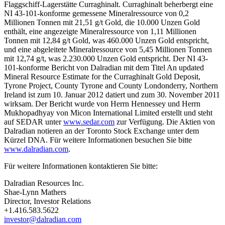
Flaggschiff-Lagerstätte Curraghinalt. Curraghinalt beherbergt eine
NI 43-101-konforme gemessene Mineralressource von 0,2
Millionen Tonnen mit 21,51 g/t Gold, die 10.000 Unzen Gold
enthält, eine angezeigte Mineralressource von 1,11 Millionen
Tonnen mit 12,84 g/t Gold, was 460.000 Unzen Gold entspricht,
und eine abgeleitete Mineralressource von 5,45 Millionen Tonnen
mit 12,74 g/t, was 2.230.000 Unzen Gold entspricht. Der NI 43-
101-konforme Bericht von Dalradian mit dem Titel An updated
Mineral Resource Estimate for the Curraghinalt Gold Deposit,
Tyrone Project, County Tyrone and County Londonderry, Northern
Ireland ist zum 10. Januar 2012 datiert und zum 30. November 2011
wirksam. Der Bericht wurde von Herrn Hennessey und Herrn
Mukhopadhyay von Micon International Limited erstellt und steht
auf SEDAR unter
www.sedar.com
zur Verfügung. Die Aktien von
Dalradian notieren an der Toronto Stock Exchange unter dem
Kürzel DNA. Für weitere Informationen besuchen Sie bitte
www.dalradian.com
.
Für weitere Informationen kontaktieren Sie bitte:
Dalradian Resources Inc.
Shae-Lynn Mathers
Director, Investor Relations
+1.416.583.5622
investor@dalradian.com