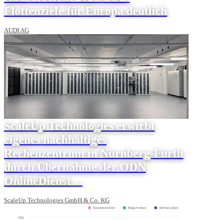
Flottenziele für Europa deutlich
AUDI AG
ScaleUp Technologies erwirbt
eigenes nachhaltiges
Rechenzentrum in Nürnberg-Fürth
durch Übernahme der ODN
OnlineDienst ...
ScaleUp Technologies GmbH & Co. KG