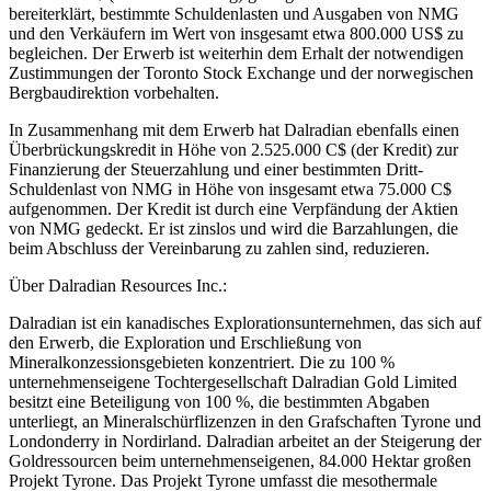
bereiterklärt, bestimmte Schuldenlasten und Ausgaben von NMG
und den Verkäufern im Wert von insgesamt etwa 800.000 US$ zu
begleichen. Der Erwerb ist weiterhin dem Erhalt der notwendigen
Zustimmungen der Toronto Stock Exchange und der norwegischen
Bergbaudirektion vorbehalten.
In Zusammenhang mit dem Erwerb hat Dalradian ebenfalls einen
Überbrückungskredit in Höhe von 2.525.000 C$ (der Kredit) zur
Finanzierung der Steuerzahlung und einer bestimmten Dritt-
Schuldenlast von NMG in Höhe von insgesamt etwa 75.000 C$
aufgenommen. Der Kredit ist durch eine Verpfändung der Aktien
von NMG gedeckt. Er ist zinslos und wird die Barzahlungen, die
beim Abschluss der Vereinbarung zu zahlen sind, reduzieren.
Über Dalradian Resources Inc.:
Dalradian ist ein kanadisches Explorationsunternehmen, das sich auf
den Erwerb, die Exploration und Erschließung von
Mineralkonzessionsgebieten konzentriert. Die zu 100 %
unternehmenseigene Tochtergesellschaft Dalradian Gold Limited
besitzt eine Beteiligung von 100 %, die bestimmten Abgaben
unterliegt, an Mineralschürflizenzen in den Grafschaften Tyrone und
Londonderry in Nordirland. Dalradian arbeitet an der Steigerung der
Goldressourcen beim unternehmenseigenen, 84.000 Hektar großen
Projekt Tyrone. Das Projekt Tyrone umfasst die mesothermale