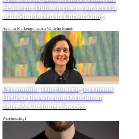
Senioren: Dülmen einer von derzeit
acht Standorten in Entwicklung
Agentur Markenguthaben Wilhelm Brandt
Personalie: Warehousing1 ernennt
Bettina Brown zum Director of
Sales & Customer Success
Warehousing1