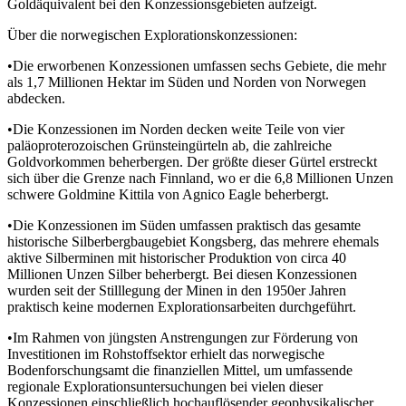
Goldäquivalent bei den Konzessionsgebieten aufzeigt.
Über die norwegischen Explorationskonzessionen:
•Die erworbenen Konzessionen umfassen sechs Gebiete, die mehr
als 1,7 Millionen Hektar im Süden und Norden von Norwegen
abdecken.
•Die Konzessionen im Norden decken weite Teile von vier
paläoproterozoischen Grünsteingürteln ab, die zahlreiche
Goldvorkommen beherbergen. Der größte dieser Gürtel erstreckt
sich über die Grenze nach Finnland, wo er die 6,8 Millionen Unzen
schwere Goldmine Kittila von Agnico Eagle beherbergt.
•Die Konzessionen im Süden umfassen praktisch das gesamte
historische Silberbergbaugebiet Kongsberg, das mehrere ehemals
aktive Silberminen mit historischer Produktion von circa 40
Millionen Unzen Silber beherbergt. Bei diesen Konzessionen
wurden seit der Stilllegung der Minen in den 1950er Jahren
praktisch keine modernen Explorationsarbeiten durchgeführt.
•Im Rahmen von jüngsten Anstrengungen zur Förderung von
Investitionen im Rohstoffsektor erhielt das norwegische
Bodenforschungsamt die finanziellen Mittel, um umfassende
regionale Explorationsuntersuchungen bei vielen dieser
Konzessionen einschließlich hochauflösender geophysikalischer