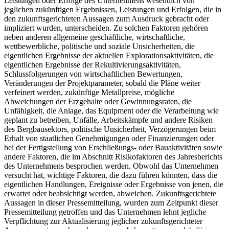
Leistungen oder Erfolge des Unternehmens wesentlich von
jeglichen zukünftigen Ergebnissen, Leistungen und Erfolgen, die in
den zukunftsgerichteten Aussagen zum Ausdruck gebracht oder
impliziert wurden, unterscheiden. Zu solchen Faktoren gehören
neben anderen allgemeine geschäftliche, wirtschaftliche,
wettbewerbliche, politische und soziale Unsicherheiten, die
eigentlichen Ergebnisse der aktuellen Explorationsaktivitäten, die
eigentlichen Ergebnisse der Rekultivierungsaktivitäten,
Schlussfolgerungen von wirtschaftlichen Bewertungen,
Veränderungen der Projektparameter, sobald die Pläne weiter
verfeinert werden, zukünftige Metallpreise, mögliche
Abweichungen der Erzgehalte oder Gewinnungsraten, die
Unfähigkeit, die Anlage, das Equipment oder die Verarbeitung wie
geplant zu betreiben, Unfälle, Arbeitskämpfe und andere Risiken
des Bergbausektors, politische Unsicherheit, Verzögerungen beim
Erhalt von staatlichen Genehmigungen oder Finanzierungen oder
bei der Fertigstellung von Erschließungs- oder Bauaktivitäten sowie
andere Faktoren, die im Abschnitt Risikofaktoren des Jahresberichts
des Unternehmens besprochen werden. Obwohl das Unternehmen
versucht hat, wichtige Faktoren, die dazu führen könnten, dass die
eigentlichen Handlungen, Ereignisse oder Ergebnisse von jenen, die
erwartet oder beabsichtigt werden, abweichen. Zukunftsgerichtete
Aussagen in dieser Pressemitteilung, wurden zum Zeitpunkt dieser
Pressemitteilung getroffen und das Unternehmen lehnt jegliche
Verpflichtung zur Aktualisierung jeglicher zukunftsgerichteter