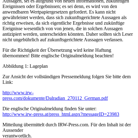
Aussagen, sei es aufgrund von neuen Informationen, zukünftigen
Ereignissen oder Ergebnissen; es sei denn, es wird von den
anwendbaren Wertpapiergesetzen gefordert. Es kann nicht
gewährleistet werden, dass sich zukunftsgerichtete Aussagen als
richtig erweisen, da sich eigentliche Ergebnisse und zukünftige
Ereignisse wesentlich von von jenen, die in solchen Aussagen
antizipiert werden, unterscheiden könnten. Daher sollten sich Leser
nicht ungebührlich auf zukunftsgerichtete Aussagen verlassen.
Für die Richtigkeit der Übersetzung wird keine Haftung
übernommen! Bitte englische Originalmeldung beachten!
Abbildung 1: Lageplan
Zur Ansicht der vollständigen Pressemeldung folgen Sie bitte dem
Link:
http://www.irw-
press.com/dokumente/Dalradian_270112_German.pdf
Die englische Originalmeldung finden Sie unter:
http://www.irw-press.at/press_html.aspx?messageID=23983
Mitteilung übermittelt durch IRW-Press.com. Für den Inhalt ist der
Aussender
verantwortlich.