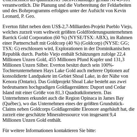
verantwortlich. Die Planung und die Vorbereitung der Feldarbeiten
und des Bohrprogramms erfolgten unter der Aufsicht von Kevin
Leonard, P. Geo.
Everton führt neben dem US$-2,7-Milliarden-Projekt Pueblo Viejo,
welches zurzeit vom weltweit größten Goldförderungsunternehmen
Barrick Gold Corporation (60 %) (NYSE/TSX: ABX), im Rahmen
einer Partnerschaft mit Goldcorp (40 %) (Goldcorp) (NYSE: GG;
TSX: G) erschlossen wird, Explorationen in der Dominikanischen
Republik durch. Pueblo Viejo enthält Schätzungen zufolge 22,4
Millionen Unzen Gold, 455 Millionen Pfund Kupfer und 131,3
Millionen Unzen Silber. Everton besitzt durch sein 100%-
Tochterunternehmen Hays Lake Gold auch mehrere Optionen auf
konsolidierte Landpakete im Gebiet Shoal Lake, in der Nähe von
Kenora (Ontario). Das Goldprojekt Shoal Lake besteht aus zwei
bedeutsamen hochgradigen Goldlagerstätten: Duport und Cedar
Island mit einer Größe von 81,3 Quadratkilometern. Das
Unternehmen erkundet auch die Region Opinaca in James Bay
(Québec), wo das Unternehmen eines der größten Grundstück-
Claims neben Goldcorps Goldlagerstätte Eleonore angehäuft hat, die
zurzeit eine geschätzte Mineralressource von insgesamt 9,4
Millionen Unzen Gold enthält.
Für weitere Informationen kontaktieren Sie bitte: