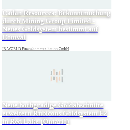
Cadan Resources: Bekanntmachung
durch Mining Group Limited -
Neues Goldsystem bestimmt auf
Comval
IR-WORLD Finanzkommunikation GmbH
Neue hochgradige Goldabschnitte
erweitern Rubicons Goldsystem F2
in Red Lake (Ontario)