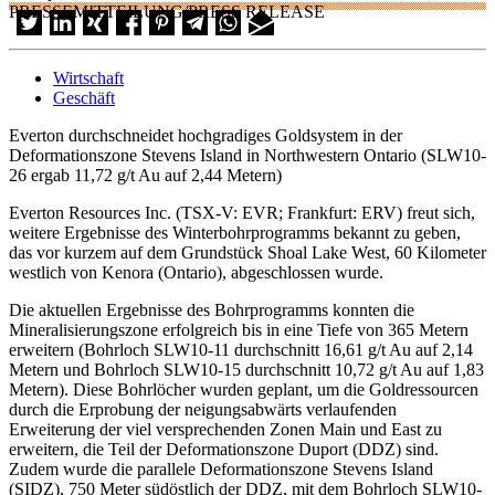
PRESSEMITTEILUNG/PRESS RELEASE
Wirtschaft
Geschäft
Everton durchschneidet hochgradiges Goldsystem in der
Deformationszone Stevens Island in Northwestern Ontario (SLW10-
26 ergab 11,72 g/t Au auf 2,44 Metern)
Everton Resources Inc. (TSX-V: EVR; Frankfurt: ERV) freut sich,
weitere Ergebnisse des Winterbohrprogramms bekannt zu geben,
das vor kurzem auf dem Grundstück Shoal Lake West, 60 Kilometer
westlich von Kenora (Ontario), abgeschlossen wurde.
Die aktuellen Ergebnisse des Bohrprogramms konnten die
Mineralisierungszone erfolgreich bis in eine Tiefe von 365 Metern
erweitern (Bohrloch SLW10-11 durchschnitt 16,61 g/t Au auf 2,14
Metern und Bohrloch SLW10-15 durchschnitt 10,72 g/t Au auf 1,83
Metern). Diese Bohrlöcher wurden geplant, um die Goldressourcen
durch die Erprobung der neigungsabwärts verlaufenden
Erweiterung der viel versprechenden Zonen Main und East zu
erweitern, die Teil der Deformationszone Duport (DDZ) sind.
Zudem wurde die parallele Deformationszone Stevens Island
(SIDZ), 750 Meter südöstlich der DDZ, mit dem Bohrloch SLW10-