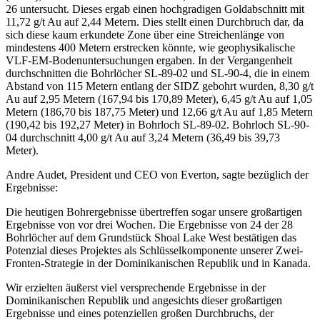
26 untersucht. Dieses ergab einen hochgradigen Goldabschnitt mit
11,72 g/t Au auf 2,44 Metern. Dies stellt einen Durchbruch dar, da
sich diese kaum erkundete Zone über eine Streichenlänge von
mindestens 400 Metern erstrecken könnte, wie geophysikalische
VLF-EM-Bodenuntersuchungen ergaben. In der Vergangenheit
durchschnitten die Bohrlöcher SL-89-02 und SL-90-4, die in einem
Abstand von 115 Metern entlang der SIDZ gebohrt wurden, 8,30 g/t
Au auf 2,95 Metern (167,94 bis 170,89 Meter), 6,45 g/t Au auf 1,05
Metern (186,70 bis 187,75 Meter) und 12,66 g/t Au auf 1,85 Metern
(190,42 bis 192,27 Meter) in Bohrloch SL-89-02. Bohrloch SL-90-
04 durchschnitt 4,00 g/t Au auf 3,24 Metern (36,49 bis 39,73
Meter).
Andre Audet, President und CEO von Everton, sagte bezüglich der
Ergebnisse:
Die heutigen Bohrergebnisse übertreffen sogar unsere großartigen
Ergebnisse von vor drei Wochen. Die Ergebnisse von 24 der 28
Bohrlöcher auf dem Grundstück Shoal Lake West bestätigen das
Potenzial dieses Projektes als Schlüsselkomponente unserer Zwei-
Fronten-Strategie in der Dominikanischen Republik und in Kanada.
Wir erzielten äußerst viel versprechende Ergebnisse in der
Dominikanischen Republik und angesichts dieser großartigen
Ergebnisse und eines potenziellen großen Durchbruchs, der