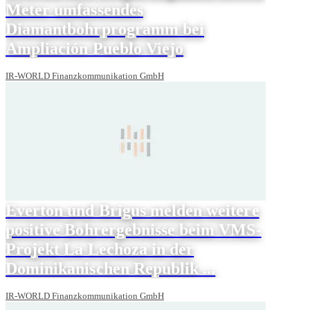
Meter umfassendes
Diamantbohrprogramm bei
Ampliación Pueblo Viejo
IR-WORLD Finanzkommunikation GmbH
Everton und Brigus melden weitere
positive Bohrergebnisse beim VMS-
Projekt La Lechoza in der
Dominikanischen Republik ...
IR-WORLD Finanzkommunikation GmbH