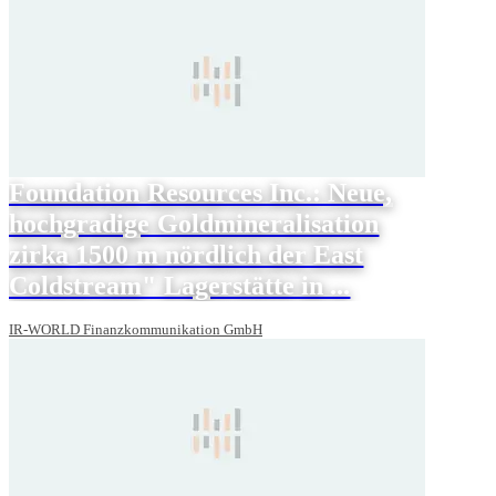
Foundation Resources Inc.: Neue,
hochgradige Goldmineralisation
zirka 1500 m nördlich der East
Coldstream" Lagerstätte in ...
IR-WORLD Finanzkommunikation GmbH