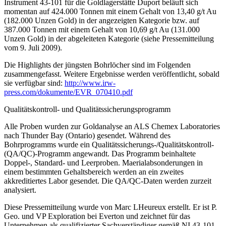
Instrument 43-101 für die Goldlagerstätte Duport beläuft sich
momentan auf 424.000 Tonnen mit einem Gehalt von 13,40 g/t Au
(182.000 Unzen Gold) in der angezeigten Kategorie bzw. auf
387.000 Tonnen mit einem Gehalt von 10,69 g/t Au (131.000
Unzen Gold) in der abgeleiteten Kategorie (siehe Pressemitteilung
vom 9. Juli 2009).
Die Highlights der jüngsten Bohrlöcher sind im Folgenden
zusammengefasst. Weitere Ergebnisse werden veröffentlicht, sobald
sie verfügbar sind:
http://www.irw-
press.com/dokumente/EVR_070410.pdf
Qualitätskontroll- und Qualitätssicherungsprogramm
Alle Proben wurden zur Goldanalyse an ALS Chemex Laboratories
nach Thunder Bay (Ontario) gesendet. Während des
Bohrprogramms wurde ein Qualitätssicherungs-/Qualitätskontroll-
(QA/QC)-Programm angewandt. Das Programm beinhaltete
Doppel-, Standard- und Leerproben. Maerialabsonderungen in
einem bestimmten Gehaltsbereich werden an ein zweites
akkreditiertes Labor gesendet. Die QA/QC-Daten werden zurzeit
analysiert.
Diese Pressemitteilung wurde von Marc LHeureux erstellt. Er ist P.
Geo. und VP Exploration bei Everton und zeichnet für das
Unternehmen als qualifizierter Sachverständiger gemäß NI 43-101