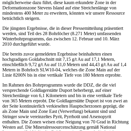
möglicherweise dazu führt, diese kaum erkundete Zone in der
Deformationszone Stevens Island auf eine Streichenlänge von
mindestens 400 Meter zu erweitern, könnten wir unsere Ressource
beträchtlich steigern.
Die jüngsten Ergebnisse, die in dieser Pressemitteilung präsentiert
werden, sind Teil des 28 Bohrlöcher (8.271 Meter) umfassenden
Winterbohrprogramms, das zwischen 12. Februar und 10. März
2010 durchgeführt wurde.
Die bereits zuvor gemeldeten Ergebnisse beinhalteten einen
hochgradigen Goldabschnitt mit 7,15 g/t Au auf 17,1 Metern,
einschließlich 9,72 g/t Au auf 11,0 Metern und 44,43 g/t Au auf 1,4
Metern in Bohrloch SLW10-04, welches die Zone Main auf der
Linie 8200N bis in eine vertikale Tiefe von 180 Metern erprobte.
Im Rahmen des Bohrprogramms wurde die DDZ, die die viel
versprechende Goldlagerstätte Duport beherbergt, auf einer
Streichenlänge von 6,1 Kilometern und bis in eine vertikale Tiefe
von 365 Metern erprobt. Die Goldlagerstätte Duport ist von zwei an
der Seite kontinuierlich verkieselten Hauptscherzonen geprägt, die
als Zone Main und Zone East (Verwerfung) bekannt sind und
Stringer sowie vereinzeltes Pyrit, Pyrrhotit und Arsenopyrit
enthalten. Die Zonen weisen eine Neigung von 70 Grad in Richtung
Westen auf. Die Mineralressourcenschätzung gemäß National