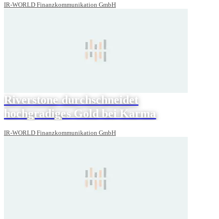
IR-WORLD Finanzkommunikation GmbH
Riverstone durchschneidet
hochgradiges Gold bei Karma
IR-WORLD Finanzkommunikation GmbH