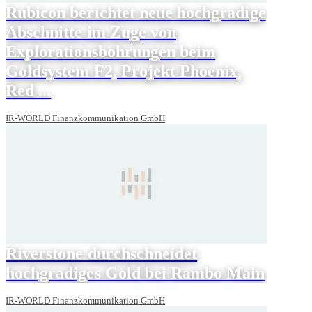
Rubicon berichtet neue hochgradige
Abschnitte im Zuge von
Explorationsbohrungen beim
Goldsystem F2, Projekt Phoenix,
Red ...
IR-WORLD Finanzkommunikation GmbH
Riverstone durchschneidet
hochgradiges Gold bei Rambo Main
IR-WORLD Finanzkommunikation GmbH