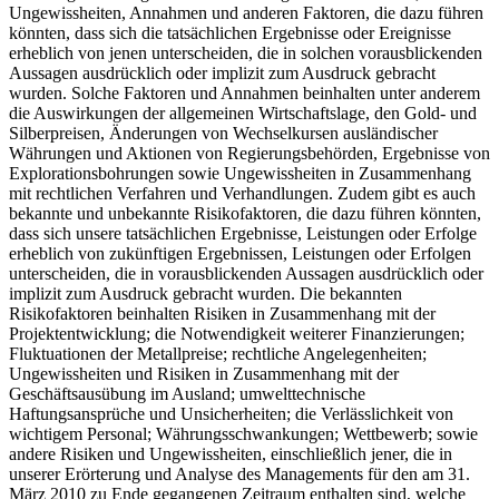
Ungewissheiten, Annahmen und anderen Faktoren, die dazu führen
könnten, dass sich die tatsächlichen Ergebnisse oder Ereignisse
erheblich von jenen unterscheiden, die in solchen vorausblickenden
Aussagen ausdrücklich oder implizit zum Ausdruck gebracht
wurden. Solche Faktoren und Annahmen beinhalten unter anderem
die Auswirkungen der allgemeinen Wirtschaftslage, den Gold- und
Silberpreisen, Änderungen von Wechselkursen ausländischer
Währungen und Aktionen von Regierungsbehörden, Ergebnisse von
Explorationsbohrungen sowie Ungewissheiten in Zusammenhang
mit rechtlichen Verfahren und Verhandlungen. Zudem gibt es auch
bekannte und unbekannte Risikofaktoren, die dazu führen könnten,
dass sich unsere tatsächlichen Ergebnisse, Leistungen oder Erfolge
erheblich von zukünftigen Ergebnissen, Leistungen oder Erfolgen
unterscheiden, die in vorausblickenden Aussagen ausdrücklich oder
implizit zum Ausdruck gebracht wurden. Die bekannten
Risikofaktoren beinhalten Risiken in Zusammenhang mit der
Projektentwicklung; die Notwendigkeit weiterer Finanzierungen;
Fluktuationen der Metallpreise; rechtliche Angelegenheiten;
Ungewissheiten und Risiken in Zusammenhang mit der
Geschäftsausübung im Ausland; umwelttechnische
Haftungsansprüche und Unsicherheiten; die Verlässlichkeit von
wichtigem Personal; Währungsschwankungen; Wettbewerb; sowie
andere Risiken und Ungewissheiten, einschließlich jener, die in
unserer Erörterung und Analyse des Managements für den am 31.
März 2010 zu Ende gegangenen Zeitraum enthalten sind, welche