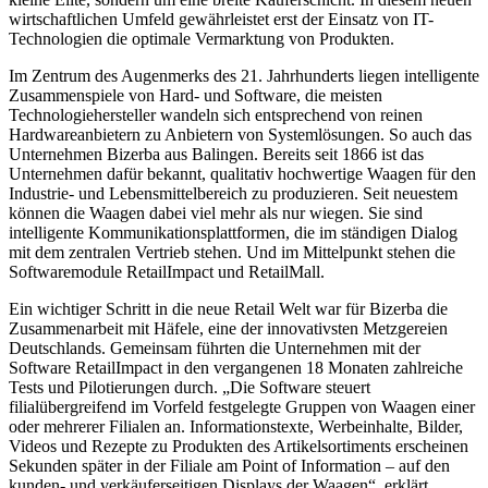
wirtschaftlichen Umfeld gewährleistet erst der Einsatz von IT-
Technologien die optimale Vermarktung von Produkten.
Im Zentrum des Augenmerks des 21. Jahrhunderts liegen intelligente
Zusammenspiele von Hard- und Software, die meisten
Technologiehersteller wandeln sich entsprechend von reinen
Hardwareanbietern zu Anbietern von Systemlösungen. So auch das
Unternehmen Bizerba aus Balingen. Bereits seit 1866 ist das
Unternehmen dafür bekannt, qualitativ hochwertige Waagen für den
Industrie- und Lebensmittelbereich zu produzieren. Seit neuestem
können die Waagen dabei viel mehr als nur wiegen. Sie sind
intelligente Kommunikationsplattformen, die im ständigen Dialog
mit dem zentralen Vertrieb stehen. Und im Mittelpunkt stehen die
Softwaremodule RetailImpact und RetailMall.
Ein wichtiger Schritt in die neue Retail Welt war für Bizerba die
Zusammenarbeit mit Häfele, eine der innovativsten Metzgereien
Deutschlands. Gemeinsam führten die Unternehmen mit der
Software RetailImpact in den vergangenen 18 Monaten zahlreiche
Tests und Pilotierungen durch. „Die Software steuert
filialübergreifend im Vorfeld festgelegte Gruppen von Waagen einer
oder mehrerer Filialen an. Informationstexte, Werbeinhalte, Bilder,
Videos und Rezepte zu Produkten des Artikelsortiments erscheinen
Sekunden später in der Filiale am Point of Information – auf den
kunden- und verkäuferseitigen Displays der Waagen“, erklärt