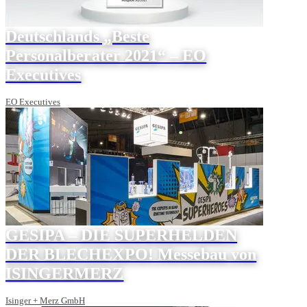
Deutschlands „Beste
Personalberater 2021“ – EO
Executives
EO Executives
GESIPA – DIE SUPERHELDEN
DER BLECHEXPO! Messebau von
ISINGERMERZ
Isinger + Merz GmbH