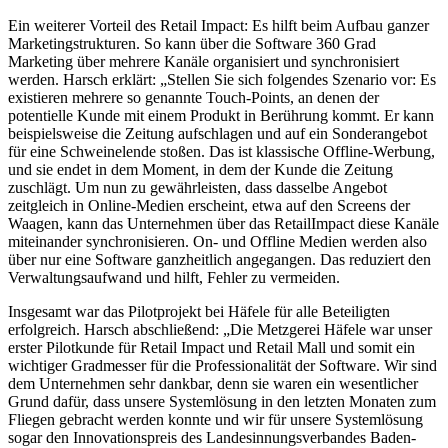
Ein weiterer Vorteil des Retail Impact: Es hilft beim Aufbau ganzer
Marketingstrukturen. So kann über die Software 360 Grad
Marketing über mehrere Kanäle organisiert und synchronisiert
werden. Harsch erklärt: „Stellen Sie sich folgendes Szenario vor: Es
existieren mehrere so genannte Touch-Points, an denen der
potentielle Kunde mit einem Produkt in Berührung kommt. Er kann
beispielsweise die Zeitung aufschlagen und auf ein Sonderangebot
für eine Schweinelende stoßen. Das ist klassische Offline-Werbung,
und sie endet in dem Moment, in dem der Kunde die Zeitung
zuschlägt. Um nun zu gewährleisten, dass dasselbe Angebot
zeitgleich in Online-Medien erscheint, etwa auf den Screens der
Waagen, kann das Unternehmen über das RetailImpact diese Kanäle
miteinander synchronisieren. On- und Offline Medien werden also
über nur eine Software ganzheitlich angegangen. Das reduziert den
Verwaltungsaufwand und hilft, Fehler zu vermeiden.
Insgesamt war das Pilotprojekt bei Häfele für alle Beteiligten
erfolgreich. Harsch abschließend: „Die Metzgerei Häfele war unser
erster Pilotkunde für Retail Impact und Retail Mall und somit ein
wichtiger Gradmesser für die Professionalität der Software. Wir sind
dem Unternehmen sehr dankbar, denn sie waren ein wesentlicher
Grund dafür, dass unsere Systemlösung in den letzten Monaten zum
Fliegen gebracht werden konnte und wir für unsere Systemlösung
sogar den Innovationspreis des Landesinnungsverbandes Baden-