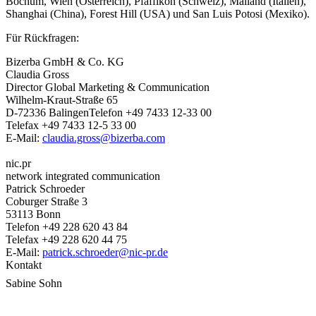
Bochum, Wien (Österreich), Pfäffikon (Schweiz), Mailand (Italien),
Shanghai (China), Forest Hill (USA) und San Luis Potosi (Mexiko).
Für Rückfragen:
Bizerba GmbH & Co. KG
Claudia Gross
Director Global Marketing & Communication
Wilhelm-Kraut-Straße 65
D-72336 BalingenTelefon +49 7433 12-33 00
Telefax +49 7433 12-5 33 00
E-Mail:
claudia.gross@bizerba.com
nic.pr
network integrated communication
Patrick Schroeder
Coburger Straße 3
53113 Bonn
Telefon +49 228 620 43 84
Telefax +49 228 620 44 75
E-Mail:
patrick.schroeder@nic-pr.de
Kontakt
Sabine Sohn