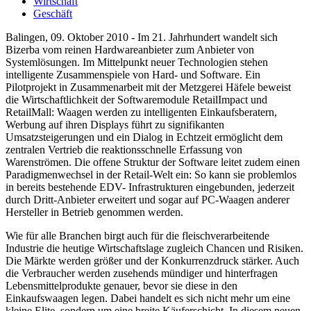
Wirtschaft
Geschäft
Balingen, 09. Oktober 2010 - Im 21. Jahrhundert wandelt sich
Bizerba vom reinen Hardwareanbieter zum Anbieter von
Systemlösungen. Im Mittelpunkt neuer Technologien stehen
intelligente Zusammenspiele von Hard- und Software. Ein
Pilotprojekt in Zusammenarbeit mit der Metzgerei Häfele beweist
die Wirtschaftlichkeit der Softwaremodule RetailImpact und
RetailMall: Waagen werden zu intelligenten Einkaufsberatern,
Werbung auf ihren Displays führt zu signifikanten
Umsatzsteigerungen und ein Dialog in Echtzeit ermöglicht dem
zentralen Vertrieb die reaktionsschnelle Erfassung von
Warenströmen. Die offene Struktur der Software leitet zudem einen
Paradigmenwechsel in der Retail-Welt ein: So kann sie problemlos
in bereits bestehende EDV- Infrastrukturen eingebunden, jederzeit
durch Dritt-Anbieter erweitert und sogar auf PC-Waagen anderer
Hersteller in Betrieb genommen werden.
Wie für alle Branchen birgt auch für die fleischverarbeitende
Industrie die heutige Wirtschaftslage zugleich Chancen und Risiken.
Die Märkte werden größer und der Konkurrenzdruck stärker. Auch
die Verbraucher werden zusehends mündiger und hinterfragen
Lebensmittelprodukte genauer, bevor sie diese in den
Einkaufswaagen legen. Dabei handelt es sich nicht mehr um eine
kleine Elite, sondern um eine breite Käuferschicht. In diesem neuen