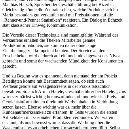
Matthias Harsch, Sprecher der Geschäftsführung bei Bizerba.
Gleichzeitig könne die Zentrale sehen, welche Produkte sich im
Markt besonders gut verkaufen und mit Preisaktionen auf die
„Renner-und-Penner Statistiken“ reagieren. Ein Dialog in Echtzeit
statt klassischer Einweg-Kommunikation.
Die Vorteile dieser Technologie sind mannigfaltig: Während des
Verkaufens erhalten die Theken-Mitarbeiter genaue
Produktinformationen, sie können daher ohne lange
Einarbeitungszeit kompetent beraten. Der Service an den
Frischetheken wird dadurch auf ein noch nie dagewesenes Niveau
gebracht und somit der wachsenden Mündigkeit der Konsumenten
gerecht.
Und zu Beginn war es spannend, denn niemand der am Projekt
Beteiligten konnte mit Bestimmtheit sagen, ob sich auch
Werbeangebote auf Waagenscreens in der Praxis tatsächlich
bewähren. So auch Armin Häfele, Geschäftsführer bei Häfele: „Uns
war es zunächst wichtig herauszufinden, ob und wie sich Preis- und
Gewichtsinformationen direkt mit Werbeinhalten in Verbindung
setzen lassen. Ebenso wichtig war es, mehr über die
Kundenaufmerksamkeit zu erfahren. In Tests wurden die ersten
Artikeldaten mit saisonalen Produkten verbunden. Wir waren
erstaunt, als uns bewusst wurde, dass die Werbung über die
Waagendisplays zu erheblichen Umsatzsteigerungen führt. Selbst