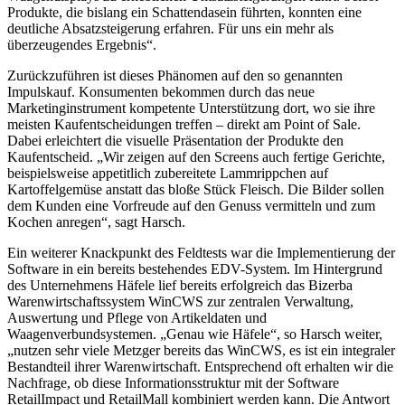
Produkte, die bislang ein Schattendasein führten, konnten eine
deutliche Absatzsteigerung erfahren. Für uns ein mehr als
überzeugendes Ergebnis“.
Zurückzuführen ist dieses Phänomen auf den so genannten
Impulskauf. Konsumenten bekommen durch das neue
Marketinginstrument kompetente Unterstützung dort, wo sie ihre
meisten Kaufentscheidungen treffen – direkt am Point of Sale.
Dabei erleichtert die visuelle Präsentation der Produkte den
Kaufentscheid. „Wir zeigen auf den Screens auch fertige Gerichte,
beispielsweise appetitlich zubereitete Lammrippchen auf
Kartoffelgemüse anstatt das bloße Stück Fleisch. Die Bilder sollen
dem Kunden eine Vorfreude auf den Genuss vermitteln und zum
Kochen anregen“, sagt Harsch.
Ein weiterer Knackpunkt des Feldtests war die Implementierung der
Software in ein bereits bestehendes EDV-System. Im Hintergrund
des Unternehmens Häfele lief bereits erfolgreich das Bizerba
Warenwirtschaftssystem WinCWS zur zentralen Verwaltung,
Auswertung und Pflege von Artikeldaten und
Waagenverbundsystemen. „Genau wie Häfele“, so Harsch weiter,
„nutzen sehr viele Metzger bereits das WinCWS, es ist ein integraler
Bestandteil ihrer Warenwirtschaft. Entsprechend oft erhalten wir die
Nachfrage, ob diese Informationsstruktur mit der Software
RetailImpact und RetailMall kombiniert werden kann. Die Antwort