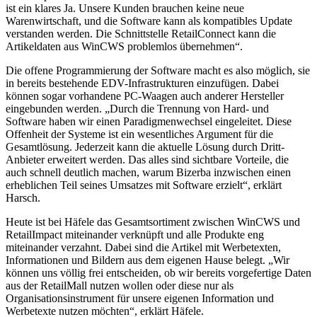
ist ein klares Ja. Unsere Kunden brauchen keine neue
Warenwirtschaft, und die Software kann als kompatibles Update
verstanden werden. Die Schnittstelle RetailConnect kann die
Artikeldaten aus WinCWS problemlos übernehmen“.
Die offene Programmierung der Software macht es also möglich, sie
in bereits bestehende EDV-Infrastrukturen einzufügen. Dabei
können sogar vorhandene PC-Waagen auch anderer Hersteller
eingebunden werden. „Durch die Trennung von Hard- und
Software haben wir einen Paradigmenwechsel eingeleitet. Diese
Offenheit der Systeme ist ein wesentliches Argument für die
Gesamtlösung. Jederzeit kann die aktuelle Lösung durch Dritt-
Anbieter erweitert werden. Das alles sind sichtbare Vorteile, die
auch schnell deutlich machen, warum Bizerba inzwischen einen
erheblichen Teil seines Umsatzes mit Software erzielt“, erklärt
Harsch.
Heute ist bei Häfele das Gesamtsortiment zwischen WinCWS und
RetailImpact miteinander verknüpft und alle Produkte eng
miteinander verzahnt. Dabei sind die Artikel mit Werbetexten,
Informationen und Bildern aus dem eigenen Hause belegt. „Wir
können uns völlig frei entscheiden, ob wir bereits vorgefertige Daten
aus der RetailMall nutzen wollen oder diese nur als
Organisationsinstrument für unsere eigenen Information und
Werbetexte nutzen möchten“, erklärt Häfele.