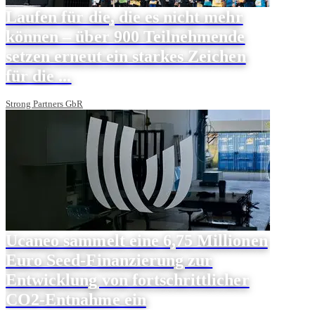
Laufen für die, die es nicht mehr
können – über 900 Teilnehmende
setzen erneut ein starkes Zeichen
für die ...
Strong Partners GbR
Ucaneo sammelt eine 6,75 Millionen
Euro Seed-Finanzierung zur
Entwicklung von fortschrittlicher
CO2-Entnahme ein