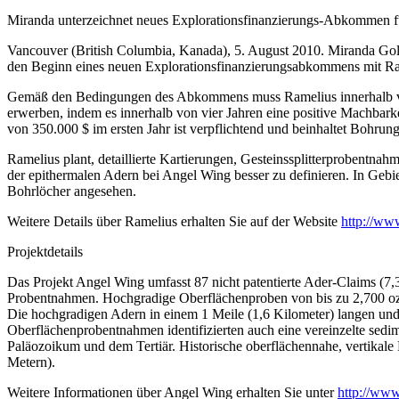
Miranda unterzeichnet neues Explorationsfinanzierungs-Abkommen 
Vancouver (British Columbia, Kanada), 5. August 2010. Miranda Go
den Beginn eines neuen Explorationsfinanzierungsabkommens mit Ra
Gemäß den Bedingungen des Abkommens muss Ramelius innerhalb von
erwerben, indem es innerhalb von vier Jahren eine positive Machbarkei
von 350.000 $ im ersten Jahr ist verpflichtend und beinhaltet Bohrun
Ramelius plant, detaillierte Kartierungen, Gesteinssplitterprobent
der epithermalen Adern bei Angel Wing besser zu definieren. In Gebie
Bohrlöcher angesehen.
Weitere Details über Ramelius erhalten Sie auf der Website
http://ww
Projektdetails
Das Projekt Angel Wing umfasst 87 nicht patentierte Ader-Claims (7
Probentnahmen. Hochgradige Oberflächenproben von bis zu 2,700 oz/
Die hochgradigen Adern in einem 1 Meile (1,6 Kilometer) langen und 
Oberflächenprobentnahmen identifizierten auch eine vereinzelte sedim
Paläozoikum und dem Tertiär. Historische oberflächennahe, vertikale 
Metern).
Weitere Informationen über Angel Wing erhalten Sie unter
http://ww