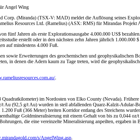
für Angel Wing
ld Corp. (Miranda) (TSX-V: MAD) meldet die Auflösung seines Explo
melius Resources Ltd. (Ramelius) (ASX: RMS) für Mirandas Projekt 
 fünf Jahren als erste Explorationsausgabe 4.000.000 US$ bezahlen.
tsstudie erstellt oder in den nächsten zehn Jahren jährlich 1.000.000 
gen auf mindestens 4.000 Fuß.
nahmen sowie Erweiterungen des geochemischen und geophysikalischen B
ten, in denen die Adern kaum zu Tage treten, wird die geophysikalische
w.rameliusresources.com.au/
.
,3 Quadratkilometer) im Nordosten von Elko County (Nevada). Frühere
t Au (92,5 g/t Au) wurden in steil abfallenden Quarz-Kalzit-Adular-
1.200 Fuß (366 Meter) breiten Korridor entlang des Streichens wurden n
enthaltige Goldmineralisierung mit einem Gehalt von bis zu 0,044 oz/t
Bohrungen, die eine vereinzelte Mineralisierung anpeilten, ergaben in
w.mirandagold.com/s/AngelWing.asp
.