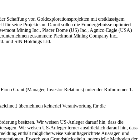
er Schaffung von Goldexplorationsprojekten mit erstklassigem
l für seine Projekte an. Damit sollen die Fundergebnisse optimiert
., Newmont Mining Inc., Placer Dome (US) Inc., Agnico-Eagle (USA)
artnerunternehmen zusammen: Piedmont Mining Company Inc.,
d. und SIN Holdings Ltd.
Fiona Grant (Manager, Investor Relations) unter der Rufnummer 1-
eichnet) übernehmen keinerlei Verantwortung für die
örderung besitzen. Wir weisen US-Anleger darauf hin, dass die
tersagen. Wir weisen US-Anleger ferner ausdrücklich darauf hin, dass
meldung enthält möglicherweise zukunftsgerichtete Aussagen und
erpretationen, Erwerb von Grundstückstiteln, potenzielle Methoden der