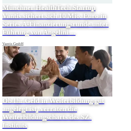
Münchner HealthTech Startup
Vantis sichert sich 10 Mio. Euro in
Series A-Finanzierungsrunde unter
Führung von Angelini ...
Vantis GmbH
Ob Ihr Geld in Weiterbildung gut
angelegt ist, verraten die
Weiterbildungscharts des SZ-
Instituts