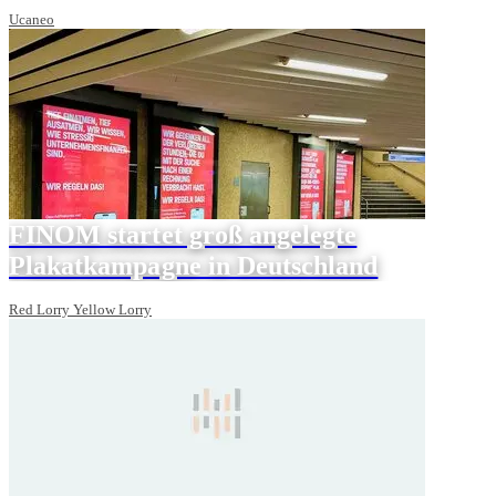
Ucaneo
FINOM startet groß angelegte
Plakatkampagne in Deutschland
Red Lorry Yellow Lorry