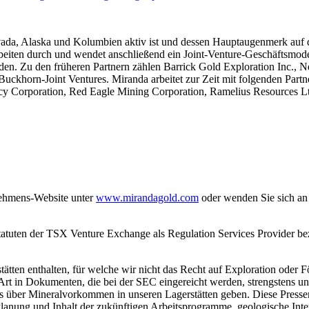
ada, Alaska und Kolumbien aktiv ist und dessen Hauptaugenmerk auf d
beiten durch und wendet anschließend ein Joint-Venture-Geschäftsmodel
werden. Zu den früheren Partnern zählen Barrick Gold Exploration Inc
d Buckhorn-Joint Ventures. Miranda arbeitet zur Zeit mit folgenden P
y Corporation, Red Eagle Mining Corporation, Ramelius Resources Lt
rnehmens-Website unter
www.mirandagold.com
oder wenden Sie sich an 
tuten der TSX Venture Exchange als Regulation Services Provider bez
tten enthalten, für welche wir nicht das Recht auf Exploration oder F
rt in Dokumenten, die bei der SEC eingereicht werden, strengstens un
s über Mineralvorkommen in unseren Lagerstätten geben. Diese Presse
n Planung und Inhalt der zukünftigen Arbeitsprogramme, geologische Int