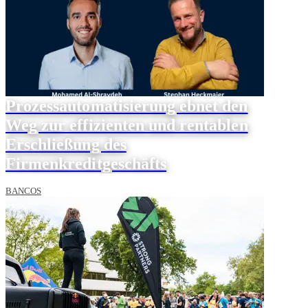
Prozessautomatisierung ebnet den
Weg zur effizienten und rentablen
Erschließung des
Firmenkreditgeschäfts
BANCOS