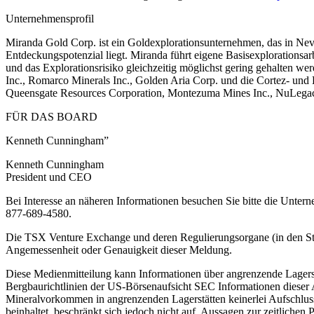
Unternehmensprofil
Miranda Gold Corp. ist ein Goldexplorationsunternehmen, das in Nev
Entdeckungspotenzial liegt. Miranda führt eigene Basisexplorationsar
und das Explorationsrisiko gleichzeitig möglichst gering gehalten 
Inc., Romarco Minerals Inc., Golden Aria Corp. und die Cortez- un
Queensgate Resources Corporation, Montezuma Mines Inc., NuLegac
FÜR DAS BOARD
Kenneth Cunningham”
Kenneth Cunningham
President und CEO
Bei Interesse an näheren Informationen besuchen Sie bitte die Unte
877-689-4580.
Die TSX Venture Exchange und deren Regulierungsorgane (in den Sta
Angemessenheit oder Genauigkeit dieser Meldung.
Diese Medienmitteilung kann Informationen über angrenzende Lagerstä
Bergbaurichtlinien der US-Börsenaufsicht SEC Informationen dieser A
Mineralvorkommen in angrenzenden Lagerstätten keinerlei Aufschlus
beinhaltet, beschränkt sich jedoch nicht auf, Aussagen zur zeitliche