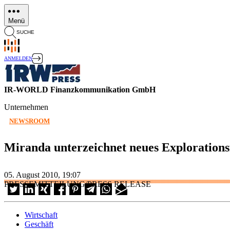
Direkt
zum
Menü
Inhalt
SUCHE
ANMELDEN
IR-WORLD Finanzkommunikation GmbH
Unternehmen
NEWSROOM
Miranda unterzeichnet neues Exploratio
05. August 2010, 19:07
PRESSEMITTEILUNG/PRESS RELEASE
Wirtschaft
Geschäft