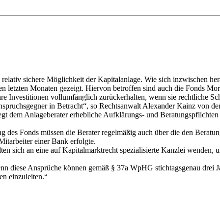
lativ sichere Möglichkeit der Kapitalanlage. Wie sich inzwischen herau
en letzten Monaten gezeigt. Hiervon betroffen sind auch die Fonds 
re Investitionen vollumfänglich zurückerhalten, wenn sie rechtliche Schr
nspruchsgegner in Betracht“, so Rechtsanwalt Alexander Kainz von der
gt dem Anlageberater erhebliche Aufklärungs- und Beratungspflichten a
ng des Fonds müssen die Berater regelmäßig auch über die den Beratung
itarbeiter einer Bank erfolgte.
ten sich an eine auf Kapitalmarktrecht spezialisierte Kanzlei wenden,
 Denn diese Ansprüche können gemäß § 37a WpHG stichtagsgenau drei Jah
n einzuleiten.“