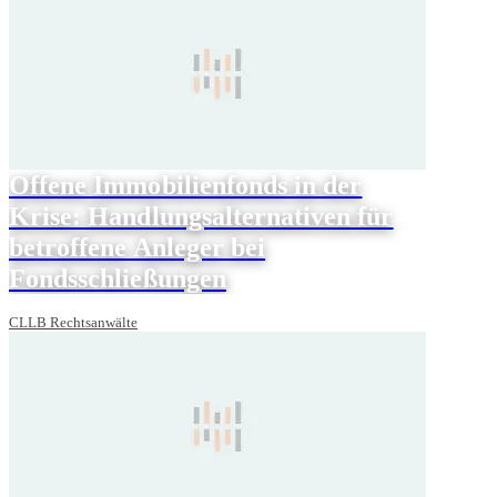
Offene Immobilienfonds in der
Krise: Handlungsalternativen für
betroffene Anleger bei
Fondsschließungen
CLLB Rechtsanwälte