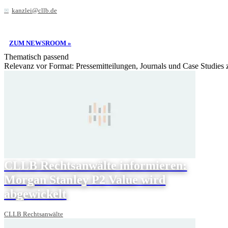
kanzlei@cllb.de
ZUM NEWSROOM »
Thematisch passend
Relevanz vor Format: Pressemitteilungen, Journals und Case Studies
CLLB Rechtsanwälte informieren:
Morgan Stanley P2 Value wird
abgewickelt
CLLB Rechtsanwälte