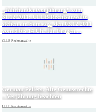
„Jahrhundertverjährung“ zum
31.12.2011: CLLB Rechtsanwälte
stehen am Samstag, den 03.12.2011
vom 9 bis 14 Uhr für Fragen ...
CLLB Rechtsanwälte
German Pellets: Alte Genussrechte
– Verjährung beachten
CLLB Rechtsanwälte