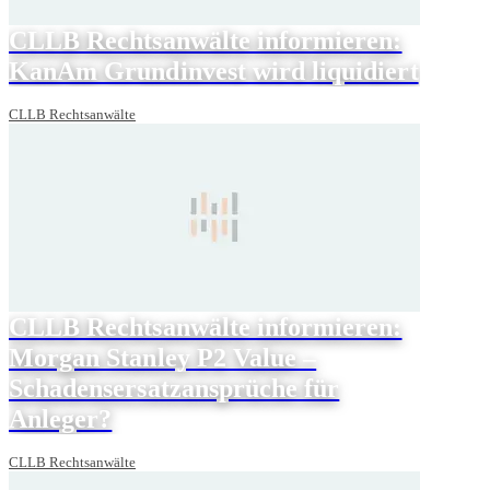
CLLB Rechtsanwälte informieren:
KanAm Grundinvest wird liquidiert
CLLB Rechtsanwälte
CLLB Rechtsanwälte informieren:
Morgan Stanley P2 Value –
Schadensersatzansprüche für
Anleger?
CLLB Rechtsanwälte