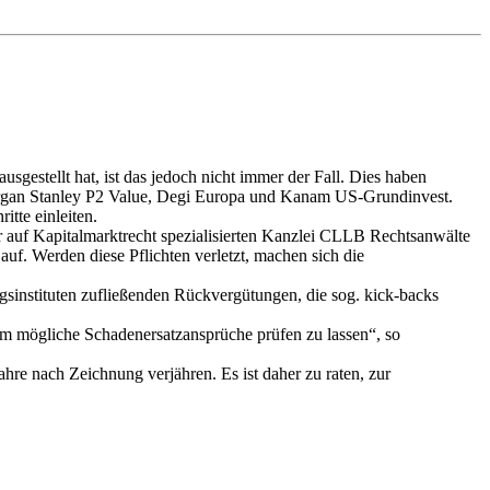
sgestellt hat, ist das jedoch nicht immer der Fall. Dies haben
Morgan Stanley P2 Value, Degi Europa und Kanam US-Grundinvest.
itte einleiten.
 auf Kapitalmarktrecht spezialisierten Kanzlei CLLB Rechtsanwälte
uf. Werden diese Pflichten verletzt, machen sich die
sinstituten zufließenden Rückvergütungen, die sog. kick-backs
 um mögliche Schadenersatzansprüche prüfen zu lassen“, so
re nach Zeichnung verjähren. Es ist daher zu raten, zur