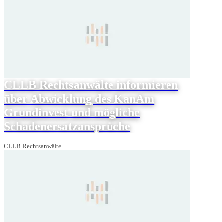
CLLB Rechtsanwälte informieren
über Abwicklung des KanAm
Grundinvest und mögliche
Schadenersatzansprüche
CLLB Rechtsanwälte