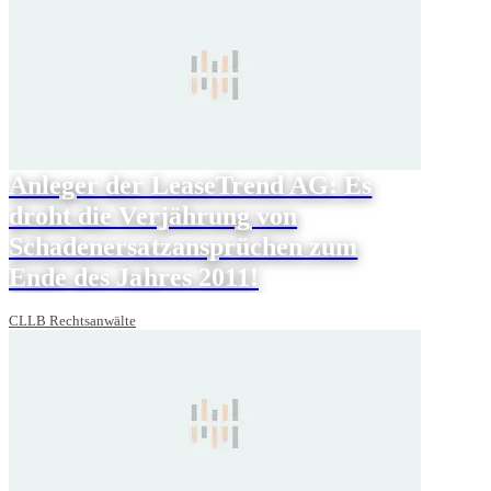
Anleger der LeaseTrend AG: Es
droht die Verjährung von
Schadenersatzansprüchen zum
Ende des Jahres 2011!
CLLB Rechtsanwälte