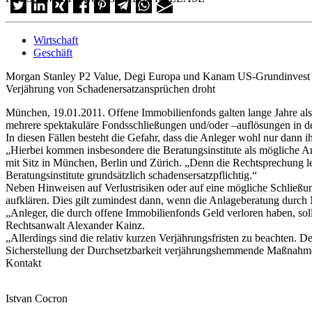
Wirtschaft
Geschäft
Morgan Stanley P2 Value, Degi Europa und Kanam US-Grundinvest
Verjährung von Schadenersatzansprüchen droht
München, 19.01.2011. Offene Immobilienfonds galten lange Jahre als re
mehrere spektakuläre Fondsschließungen und/oder –auflösungen in d
In diesen Fällen besteht die Gefahr, dass die Anleger wohl nur dann ih
„Hierbei kommen insbesondere die Beratungsinstitute als mögliche A
mit Sitz in München, Berlin und Zürich. „Denn die Rechtsprechung le
Beratungsinstitute grundsätzlich schadensersatzpflichtig.“
Neben Hinweisen auf Verlustrisiken oder auf eine mögliche Schließu
aufklären. Dies gilt zumindest dann, wenn die Anlageberatung durch M
„Anleger, die durch offene Immobilienfonds Geld verloren haben, soll
Rechtsanwalt Alexander Kainz.
„Allerdings sind die relativ kurzen Verjährungsfristen zu beachten.
Sicherstellung der Durchsetzbarkeit verjährungshemmende Maßnahme
Kontakt
Istvan Cocron