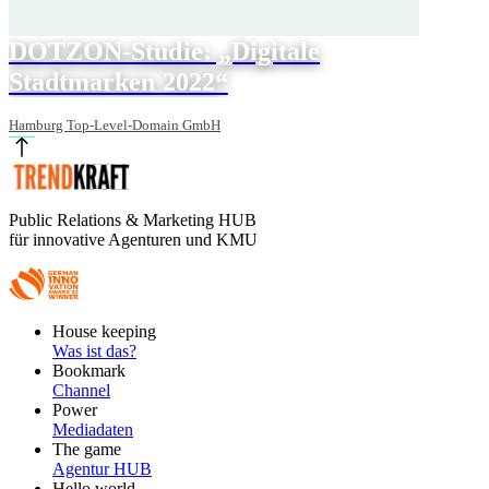
DOTZON-Studie: „Digitale
Stadtmarken 2022“
Hamburg Top-Level-Domain GmbH
Public Relations & Marketing HUB
für innovative Agenturen und KMU
Footer
House keeping
Main
Was ist das?
Bookmark
Channel
Power
Mediadaten
The game
Agentur HUB
Hello world