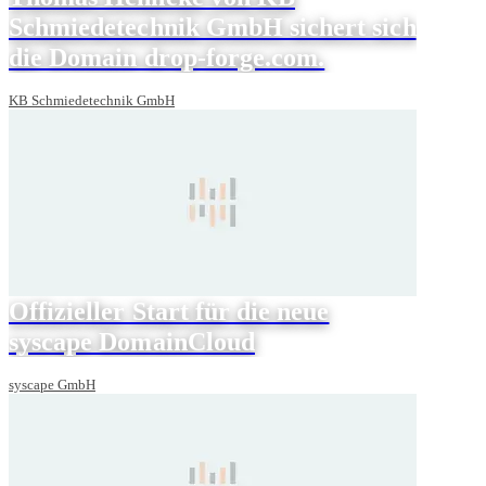
Schmiedetechnik GmbH sichert sich
die Domain drop-forge.com.
KB Schmiedetechnik GmbH
Offizieller Start für die neue
syscape DomainCloud
syscape GmbH