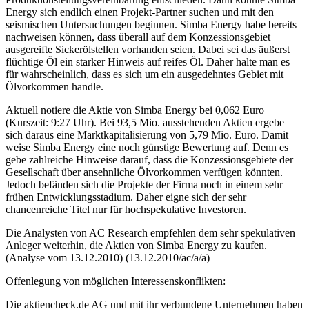
Energy sich endlich einen Projekt-Partner suchen und mit den
seismischen Untersuchungen beginnen. Simba Energy habe bereits
nachweisen können, dass überall auf dem Konzessionsgebiet
ausgereifte Sickerölstellen vorhanden seien. Dabei sei das äußerst
flüchtige Öl ein starker Hinweis auf reifes Öl. Daher halte man es
für wahrscheinlich, dass es sich um ein ausgedehntes Gebiet mit
Ölvorkommen handle.
Aktuell notiere die Aktie von Simba Energy bei 0,062 Euro
(Kurszeit: 9:27 Uhr). Bei 93,5 Mio. ausstehenden Aktien ergebe
sich daraus eine Marktkapitalisierung von 5,79 Mio. Euro. Damit
weise Simba Energy eine noch günstige Bewertung auf. Denn es
gebe zahlreiche Hinweise darauf, dass die Konzessionsgebiete der
Gesellschaft über ansehnliche Ölvorkommen verfügen könnten.
Jedoch befänden sich die Projekte der Firma noch in einem sehr
frühen Entwicklungsstadium. Daher eigne sich der sehr
chancenreiche Titel nur für hochspekulative Investoren.
Die Analysten von AC Research empfehlen dem sehr spekulativen
Anleger weiterhin, die Aktien von Simba Energy zu kaufen.
(Analyse vom 13.12.2010) (13.12.2010/ac/a/a)
Offenlegung von möglichen Interessenskonflikten:
Die aktiencheck.de AG und mit ihr verbundene Unternehmen haben