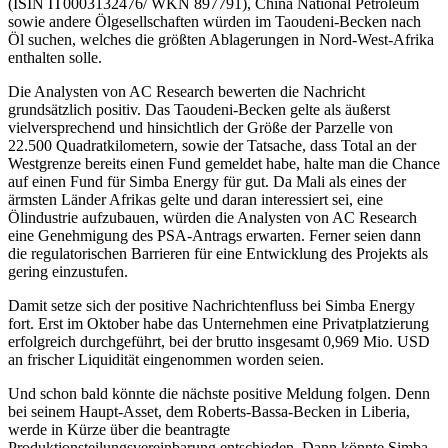
(ISIN IT0003132476/ WKN 897791), China National Petroleum
sowie andere Ölgesellschaften würden im Taoudeni-Becken nach
Öl suchen, welches die größten Ablagerungen in Nord-West-Afrika
enthalten solle.
Die Analysten von AC Research bewerten die Nachricht
grundsätzlich positiv. Das Taoudeni-Becken gelte als äußerst
vielversprechend und hinsichtlich der Größe der Parzelle von
22.500 Quadratkilometern, sowie der Tatsache, dass Total an der
Westgrenze bereits einen Fund gemeldet habe, halte man die Chance
auf einen Fund für Simba Energy für gut. Da Mali als eines der
ärmsten Länder Afrikas gelte und daran interessiert sei, eine
Ölindustrie aufzubauen, würden die Analysten von AC Research
eine Genehmigung des PSA-Antrags erwarten. Ferner seien dann
die regulatorischen Barrieren für eine Entwicklung des Projekts als
gering einzustufen.
Damit setze sich der positive Nachrichtenfluss bei Simba Energy
fort. Erst im Oktober habe das Unternehmen eine Privatplatzierung
erfolgreich durchgeführt, bei der brutto insgesamt 0,969 Mio. USD
an frischer Liquidität eingenommen worden seien.
Und schon bald könnte die nächste positive Meldung folgen. Denn
bei seinem Haupt-Asset, dem Roberts-Bassa-Becken in Liberia,
werde in Kürze über die beantragte
Produktionsteilungsvereinbarung entschieden. Dann könnte Simba