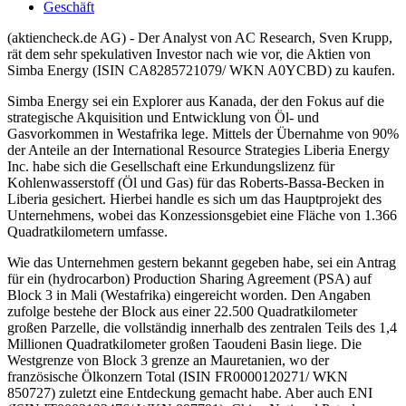
Geschäft
(aktiencheck.de AG) - Der Analyst von AC Research, Sven Krupp,
rät dem sehr spekulativen Investor nach wie vor, die Aktien von
Simba Energy (ISIN CA8285721079/ WKN A0YCBD) zu kaufen.
Simba Energy sei ein Explorer aus Kanada, der den Fokus auf die
strategische Akquisition und Entwicklung von Öl- und
Gasvorkommen in Westafrika lege. Mittels der Übernahme von 90%
der Anteile an der International Resource Strategies Liberia Energy
Inc. habe sich die Gesellschaft eine Erkundungslizenz für
Kohlenwasserstoff (Öl und Gas) für das Roberts-Bassa-Becken in
Liberia gesichert. Hierbei handle es sich um das Hauptprojekt des
Unternehmens, wobei das Konzessionsgebiet eine Fläche von 1.366
Quadratkilometern umfasse.
Wie das Unternehmen gestern bekannt gegeben habe, sei ein Antrag
für ein (hydrocarbon) Production Sharing Agreement (PSA) auf
Block 3 in Mali (Westafrika) eingereicht worden. Den Angaben
zufolge bestehe der Block aus einer 22.500 Quadratkilometer
großen Parzelle, die vollständig innerhalb des zentralen Teils des 1,4
Millionen Quadratkilometer großen Taoudeni Basin liege. Die
Westgrenze von Block 3 grenze an Mauretanien, wo der
französische Ölkonzern Total (ISIN FR0000120271/ WKN
850727) zuletzt eine Entdeckung gemacht habe. Aber auch ENI