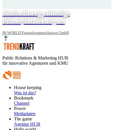
Simba Energy kündigt
Privatplatzierung an
IR-WORLD Finanzkommunikation GmbH
Public Relations & Marketing HUB
für innovative Agenturen und KMU
Footer
House keeping
Main
Was ist das?
Bookmark
Channel
Power
Mediadaten
The game
Agentur HUB
Hello world