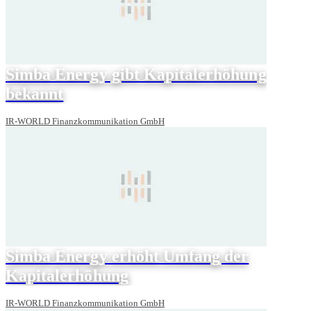
Simba Energy gibt Kapitalerhöhung
bekannt
IR-WORLD Finanzkommunikation GmbH
Simba Energy erhöht Umfang der
Kapitalerhöhung
IR-WORLD Finanzkommunikation GmbH