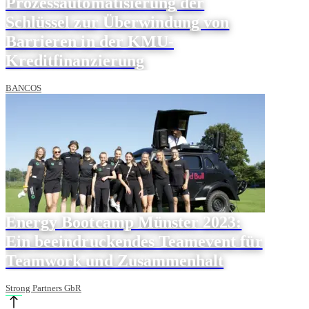
Prozessautomatisierung der
Schlüssel zur Überwindung von
Barrieren in der KMU-
Kreditfinanzierung
BANCOS
Energy Bootcamp Münster 2023:
Ein beeindruckendes Teamevent für
Teamwork und Zusammenhalt
Strong Partners GbR