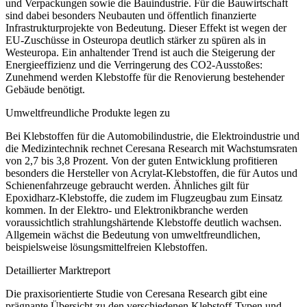
und Verpackungen sowie die Bauindustrie. Für die Bauwirtschaft
sind dabei besonders Neubauten und öffentlich finanzierte
Infrastrukturprojekte von Bedeutung. Dieser Effekt ist wegen der
EU-Zuschüsse in Osteuropa deutlich stärker zu spüren als in
Westeuropa. Ein anhaltender Trend ist auch die Steigerung der
Energieeffizienz und die Verringerung des CO2-Ausstoßes:
Zunehmend werden Klebstoffe für die Renovierung bestehender
Gebäude benötigt.
Umweltfreundliche Produkte legen zu
Bei Klebstoffen für die Automobilindustrie, die Elektroindustrie und
die Medizintechnik rechnet Ceresana Research mit Wachstumsraten
von 2,7 bis 3,8 Prozent. Von der guten Entwicklung profitieren
besonders die Hersteller von Acrylat-Klebstoffen, die für Autos und
Schienenfahrzeuge gebraucht werden. Ähnliches gilt für
Epoxidharz-Klebstoffe, die zudem im Flugzeugbau zum Einsatz
kommen. In der Elektro- und Elektronikbranche werden
voraussichtlich strahlungshärtende Klebstoffe deutlich wachsen.
Allgemein wächst die Bedeutung von umweltfreundlichen,
beispielsweise lösungsmittelfreien Klebstoffen.
Detaillierter Marktreport
Die praxisorientierte Studie von Ceresana Research gibt eine
prägnante Übersicht zu den verschiedenen Klebstoff-Typen und