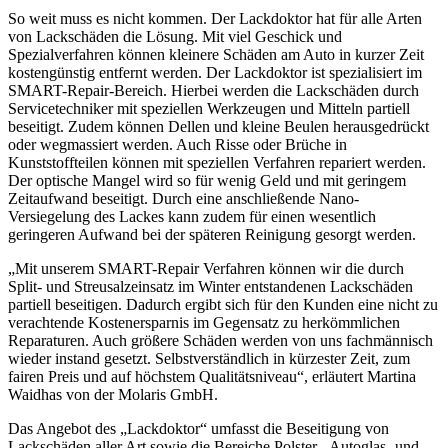
So weit muss es nicht kommen. Der Lackdoktor hat für alle Arten
von Lackschäden die Lösung. Mit viel Geschick und
Spezialverfahren können kleinere Schäden am Auto in kurzer Zeit
kostengünstig entfernt werden. Der Lackdoktor ist spezialisiert im
SMART-Repair-Bereich. Hierbei werden die Lackschäden durch
Servicetechniker mit speziellen Werkzeugen und Mitteln partiell
beseitigt. Zudem können Dellen und kleine Beulen herausgedrückt
oder wegmassiert werden. Auch Risse oder Brüche in
Kunststoffteilen können mit speziellen Verfahren repariert werden.
Der optische Mangel wird so für wenig Geld und mit geringem
Zeitaufwand beseitigt. Durch eine anschließende Nano-
Versiegelung des Lackes kann zudem für einen wesentlich
geringeren Aufwand bei der späteren Reinigung gesorgt werden.
„Mit unserem SMART-Repair Verfahren können wir die durch
Split- und Streusalzeinsatz im Winter entstandenen Lackschäden
partiell beseitigen. Dadurch ergibt sich für den Kunden eine nicht zu
verachtende Kostenersparnis im Gegensatz zu herkömmlichen
Reparaturen. Auch größere Schäden werden von uns fachmännisch
wieder instand gesetzt. Selbstverständlich in kürzester Zeit, zum
fairen Preis und auf höchstem Qualitätsniveau“, erläutert Martina
Waidhas von der Molaris GmbH.
Das Angebot des „Lackdoktor“ umfasst die Beseitigung von
Lackschäden aller Art sowie die Bereiche Polster-, Autoglas- und