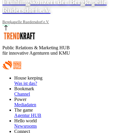
Frühlingskonzert der Bergkapelle
Rüdersdorf e.V.
Bergkapelle Ruedersdorf e.V.
Public Relations & Marketing HUB
für innovative Agenturen und KMU
Footer
House keeping
Main
Was ist das?
Bookmark
Channel
Power
Mediadaten
The game
Agentur HUB
Hello world
Newsrooms
Connect