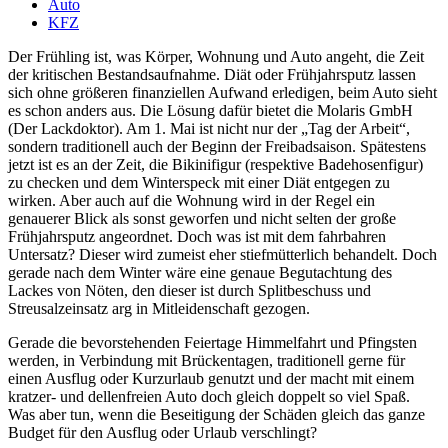
Auto
KFZ
Der Frühling ist, was Körper, Wohnung und Auto angeht, die Zeit
der kritischen Bestandsaufnahme. Diät oder Frühjahrsputz lassen
sich ohne größeren finanziellen Aufwand erledigen, beim Auto sieht
es schon anders aus. Die Lösung dafür bietet die Molaris GmbH
(Der Lackdoktor). Am 1. Mai ist nicht nur der „Tag der Arbeit“,
sondern traditionell auch der Beginn der Freibadsaison. Spätestens
jetzt ist es an der Zeit, die Bikinifigur (respektive Badehosenfigur)
zu checken und dem Winterspeck mit einer Diät entgegen zu
wirken. Aber auch auf die Wohnung wird in der Regel ein
genauerer Blick als sonst geworfen und nicht selten der große
Frühjahrsputz angeordnet. Doch was ist mit dem fahrbahren
Untersatz? Dieser wird zumeist eher stiefmütterlich behandelt. Doch
gerade nach dem Winter wäre eine genaue Begutachtung des
Lackes von Nöten, den dieser ist durch Splitbeschuss und
Streusalzeinsatz arg in Mitleidenschaft gezogen.
Gerade die bevorstehenden Feiertage Himmelfahrt und Pfingsten
werden, in Verbindung mit Brückentagen, traditionell gerne für
einen Ausflug oder Kurzurlaub genutzt und der macht mit einem
kratzer- und dellenfreien Auto doch gleich doppelt so viel Spaß.
Was aber tun, wenn die Beseitigung der Schäden gleich das ganze
Budget für den Ausflug oder Urlaub verschlingt?