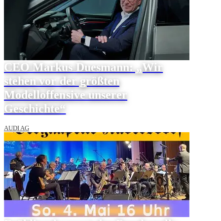
CEO Markus Duesmann: „Wir
stehen vor der größten
Modelloffensive unserer
Geschichte“
AUDI AG