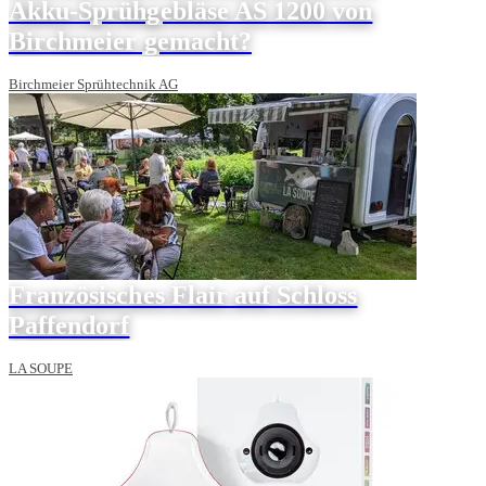
Akku-Sprühgebläse AS 1200 von
Birchmeier gemacht?
Birchmeier Sprühtechnik AG
Französisches Flair auf Schloss
Paffendorf
LA SOUPE