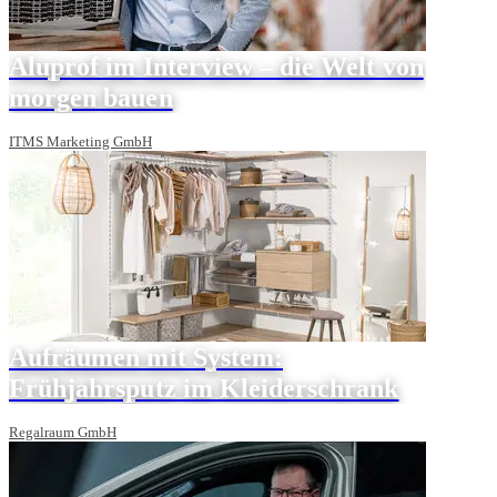
Aluprof im Interview – die Welt von
morgen bauen
ITMS Marketing GmbH
Aufräumen mit System:
Frühjahrsputz im Kleiderschrank
Regalraum GmbH