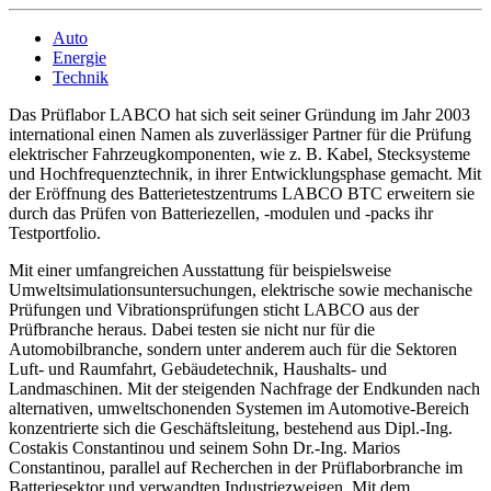
Auto
Energie
Technik
Das Prüflabor LABCO hat sich seit seiner Gründung im Jahr 2003
international einen Namen als zuverlässiger Partner für die Prüfung
elektrischer Fahrzeugkomponenten, wie z. B. Kabel, Stecksysteme
und Hochfrequenztechnik, in ihrer Entwicklungsphase gemacht. Mit
der Eröffnung des Batterietestzentrums LABCO BTC erweitern sie
durch das Prüfen von Batteriezellen, -modulen und -packs ihr
Testportfolio.
Mit einer umfangreichen Ausstattung für beispielsweise
Umweltsimulationsuntersuchungen, elektrische sowie mechanische
Prüfungen und Vibrationsprüfungen sticht LABCO aus der
Prüfbranche heraus. Dabei testen sie nicht nur für die
Automobilbranche, sondern unter anderem auch für die Sektoren
Luft- und Raumfahrt, Gebäudetechnik, Haushalts- und
Landmaschinen. Mit der steigenden Nachfrage der Endkunden nach
alternativen, umweltschonenden Systemen im Automotive-Bereich
konzentrierte sich die Geschäftsleitung, bestehend aus Dipl.-Ing.
Costakis Constantinou und seinem Sohn Dr.-Ing. Marios
Constantinou, parallel auf Recherchen in der Prüflaborbranche im
Batteriesektor und verwandten Industriezweigen. Mit dem