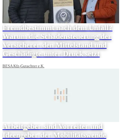
Fremdbestimmt nach dem Unfall?
Warum die Schadensteuerung der
Versicherer den Mittelstand und
Geschädigte unter Druck setzt
BESA Kfz-Gutachter e.K.
Arbeitgeber sind Vorreiter und
Ideengeber der Mobilitätswende