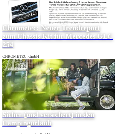
Chrometec: Neuer Trendreport
zum Chassis Kit für Mercedes GLC
254
CHROMETEC. GmbH
Sicher (und versichert) in den
Campingurlaub