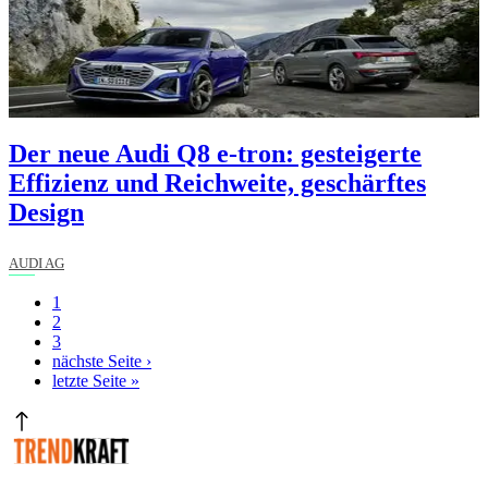
Der neue Audi Q8 e-tron: gesteigerte
Effizienz und Reichweite, geschärftes
Design
AUDI AG
Aktuelle
1
Seite
Seite
2
Seitennummerierung
Seite
3
Nächste
nächste Seite ›
Seite
Letzte
letzte Seite »
Seite