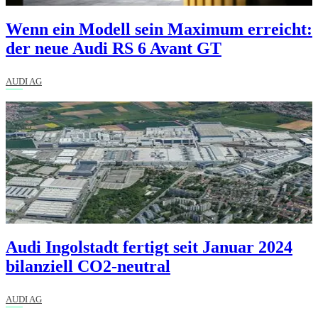
Wenn ein Modell sein Maximum erreicht:
der neue Audi RS 6 Avant GT
AUDI AG
Audi Ingolstadt fertigt seit Januar 2024
bilanziell CO2-neutral
AUDI AG