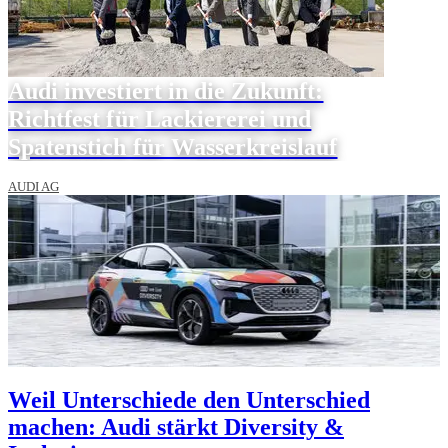
Audi investiert in die Zukunft:
Richtfest für Lackiererei und
Spatenstich für Wasserkreislauf
AUDI AG
Weil Unterschiede den Unterschied
machen: Audi stärkt Diversity &