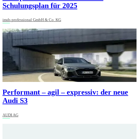
Schulungsplan für 2025
imds professional GmbH & Co. KG
Performant – agil – expressiv: der neue
Audi S3
AUDI AG