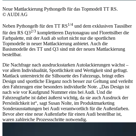
Neue Mattlackierung Pythongelb für das Topmodell TT RS.
© AUDI AG
1/
4
Neben Pythongelb für den TT RS
und dem exklusiven Tausilber
2/
3
für den RS Q3
komplettieren Daytonagrau und Florettsilber die
Farbpalette, mit der Audi ab sofort nicht nur die sportlichen
Topmodelle in neuer Mattlackierung anbietet. Auch die
Basismodelle des TT und Q3 sind mit der neuen Mattlackierung
bestellbar.
Die Nachfrage nach ausdrucksstarken Autolackierungen wächst –
vor allem Individualität, Sportlichkeit und Wertigkeit sind gefragt.
Mattlack unterstreicht die Silhouette des Fahrzeugs, bringt edles
Design und sportliche Eleganz noch besser zur Geltung und verleiht
den Fahrzeugen eine besonders individuelle Note. „Das Design ist
nach wie vor Kaufgrund Nummer eins bei Audi. Und die
Fahrzeugfarbe ist dabei äußerst wichtig, da sie auch Ausdruck der
Persönlichkeit ist“, sagt Susan Nolte, im Produktmarketing
Sonderausstattungen bei Audi verantwortlich für die Außenfarben.
Bevor aber eine neue Außenfarbe für einen Audi bestellbar ist,
waren zahlreiche Prozessschritte notwendig.