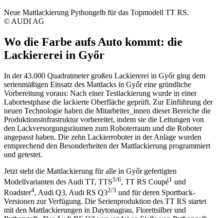
Neue Mattlackierung Pythongelb für das Topmodell TT RS.
© AUDI AG
Wo die Farbe aufs Auto kommt: die
Lackiererei in Győr
In der 43.000 Quadratmeter großen Lackiererei in Győr ging dem
serienmäßigen Einsatz des Mattlacks in Győr eine gründliche
Vorbereitung voraus: Nach einer Testlackierung wurde in einer
Labortestphase die lackierte Oberfläche geprüft. Zur Einführung der
neuen Technologie haben die Mitarbeiter_innen dieser Bereiche die
Produktionsinfrastruktur vorbereitet, indem sie die Leitungen von
den Lackversorgungsräumen zum Roboterraum und die Roboter
angepasst haben. Die zehn Lackierroboter in der Anlage wurden
entsprechend den Besonderheiten der Mattlackierung programmiert
und getestet.
Jetzt steht die Mattlackierung für alle in Győr gefertigten
5/
6
1
Modellvarianten des Audi TT, TTS
, TT RS Coupé
und
4
2/
3
Roadster
, Audi Q3, Audi RS Q3
und für deren Sportback-
Versionen zur Verfügung. Die Serienproduktion des TT RS startet
mit den Mattlackierungen in Daytonagrau, Florettsilber und