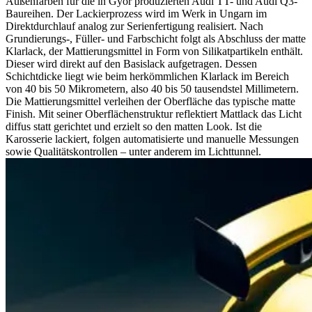
Außenfarben für die in Győr produzierten Audi TT- und Audi Q3-
Baureihen. Der Lackierprozess wird im Werk in Ungarn im
Direktdurchlauf analog zur Serienfertigung realisiert. Nach
Grundierungs-, Füller- und Farbschicht folgt als Abschluss der matte
Klarlack, der Mattierungsmittel in Form von Silikatpartikeln enthält.
Dieser wird direkt auf den Basislack aufgetragen. Dessen
Schichtdicke liegt wie beim herkömmlichen Klarlack im Bereich
von 40 bis 50 Mikrometern, also 40 bis 50 tausendstel Millimetern.
Die Mattierungsmittel verleihen der Oberfläche das typische matte
Finish. Mit seiner Oberflächenstruktur reflektiert Mattlack das Licht
diffus statt gerichtet und erzielt so den matten Look. Ist die
Karosserie lackiert, folgen automatisierte und manuelle Messungen
sowie Qualitätskontrollen – unter anderem im Lichttunnel.