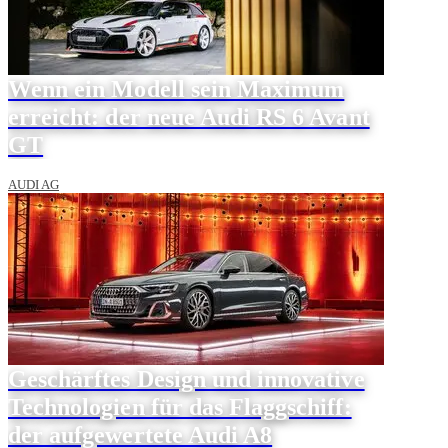
Wenn ein Modell sein Maximum
erreicht: der neue Audi RS 6 Avant
GT
AUDI AG
Geschärftes Design und innovative
Technologien für das Flaggschiff:
der aufgewertete Audi A8