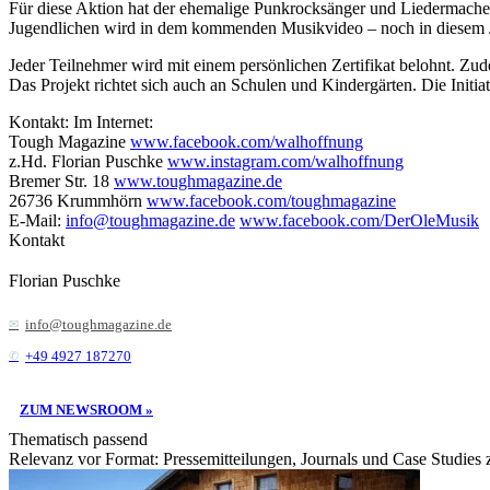
Für diese Aktion hat der ehemalige Punkrocksänger und Liedermache
Jugendlichen wird in dem kommenden Musikvideo – noch in diesem Ja
Jeder Teilnehmer wird mit einem persönlichen Zertifikat belohnt. Zu
Das Projekt richtet sich auch an Schulen und Kindergärten. Die Init
Kontakt: Im Internet:
Tough Magazine
www.facebook.com/walhoffnung
z.Hd. Florian Puschke
www.instagram.com/walhoffnung
Bremer Str. 18
www.toughmagazine.de
26736 Krummhörn
www.facebook.com/toughmagazine
E-Mail:
info@toughmagazine.de
www.facebook.com/DerOleMusik
Kontakt
Florian Puschke
info@toughmagazine.de
+49 4927 187270
ZUM NEWSROOM »
Thematisch passend
Relevanz vor Format: Pressemitteilungen, Journals und Case Studies