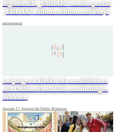
digitale EP „FREAK“ sowie special
„FREAK“ Album edition auf Vinyl
artistpreneur
Leipziger LEWO AG sensibilisiert
mit Online-Portal für nachhaltiges
Wohnen
Agenda 17. Agentur für Public Relations