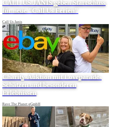
CALL US JANIS geben Startschuss
für neue "Call Us Ferien"
Call Us Janis
Charity-Auktion mit Loveparade-
Schätzen und besonderen
Erlebnissen
Rave The Planet gGmbH