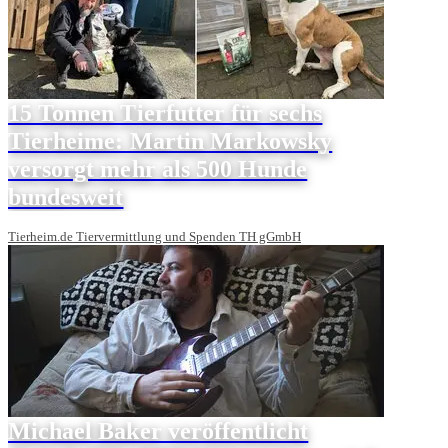
15 Tonnen Tierfutter für sechs
Tierheime: Martin Markowsky
versorgt mehr als 500 Hunde
bundesweit
Tierheim.de Tiervermittlung und Spenden TH gGmbH
Michael Baker veröffentlicht