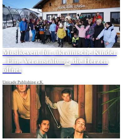
Musikevent für ukrainische Kinder
- Eine Veranstaltung, die Herzen
öffnet
Unicade Publishing e.K.