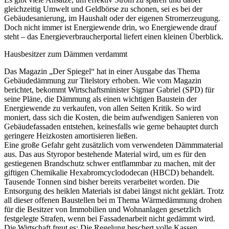
gleichzeitig Umwelt und Geldbörse zu schonen, sei es bei der
Gebäudesanierung, im Haushalt oder der eigenen Stromerzeugung.
Doch nicht immer ist Energiewende drin, wo Energiewende drauf
steht – das Energieverbraucherportal liefert einen kleinen Überblick.
Hausbesitzer zum Dämmen verdammt
Das Magazin „Der Spiegel“ hat in einer Ausgabe das Thema
Gebäudedämmung zur Titelstory erhoben. Wie vom Magazin
berichtet, bekommt Wirtschaftsminister Sigmar Gabriel (SPD) für
seine Pläne, die Dämmung als einen wichtigen Baustein der
Energiewende zu verkaufen, von allen Seiten Kritik. So wird
moniert, dass sich die Kosten, die beim aufwendigen Sanieren von
Gebäudefassaden entstehen, keinesfalls wie gerne behauptet durch
geringere Heizkosten amortisieren ließen.
Eine große Gefahr geht zusätzlich vom verwendeten Dämmmaterial
aus. Das aus Styropor bestehende Material wird, um es für den
gestiegenen Brandschutz schwer entflammbar zu machen, mit der
giftigen Chemikalie Hexabromcyclododecan (HBCD) behandelt.
Tausende Tonnen sind bisher bereits verarbeitet worden. Die
Entsorgung des heiklen Materials ist dabei längst nicht geklärt. Trotz
all dieser offenen Baustellen bei m Thema Wärmedämmung drohen
für die Besitzer von Immobilien und Wohnanlagen gesetzlich
festgelegte Strafen, wenn bei Fassadenarbeit nicht gedämmt wird.
Die Wirtschaft freut es: Die Regelung beschert volle Kassen.