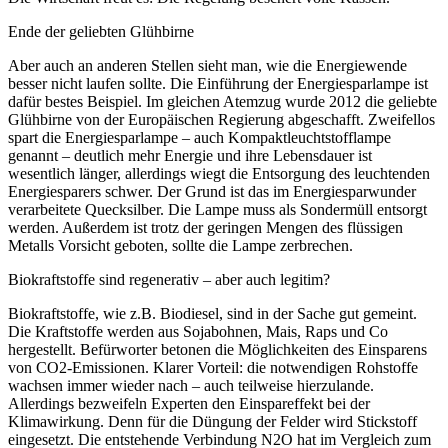
Ende der geliebten Glühbirne
Aber auch an anderen Stellen sieht man, wie die Energiewende
besser nicht laufen sollte. Die Einführung der Energiesparlampe ist
dafür bestes Beispiel. Im gleichen Atemzug wurde 2012 die geliebte
Glühbirne von der Europäischen Regierung abgeschafft. Zweifellos
spart die Energiesparlampe – auch Kompaktleuchtstofflampe
genannt – deutlich mehr Energie und ihre Lebensdauer ist
wesentlich länger, allerdings wiegt die Entsorgung des leuchtenden
Energiesparers schwer. Der Grund ist das im Energiesparwunder
verarbeitete Quecksilber. Die Lampe muss als Sondermüll entsorgt
werden. Außerdem ist trotz der geringen Mengen des flüssigen
Metalls Vorsicht geboten, sollte die Lampe zerbrechen.
Biokraftstoffe sind regenerativ – aber auch legitim?
Biokraftstoffe, wie z.B. Biodiesel, sind in der Sache gut gemeint.
Die Kraftstoffe werden aus Sojabohnen, Mais, Raps und Co
hergestellt. Befürworter betonen die Möglichkeiten des Einsparens
von CO2-Emissionen. Klarer Vorteil: die notwendigen Rohstoffe
wachsen immer wieder nach – auch teilweise hierzulande.
Allerdings bezweifeln Experten den Einspareffekt bei der
Klimawirkung. Denn für die Düngung der Felder wird Stickstoff
eingesetzt. Die entstehende Verbindung N2O hat im Vergleich zum