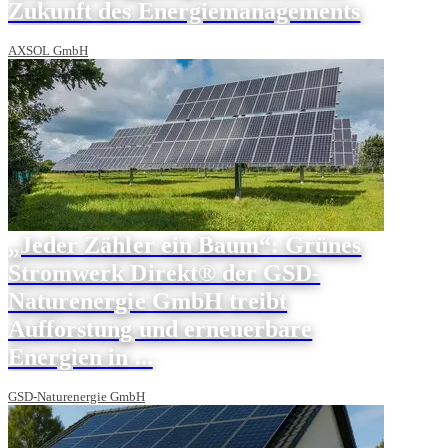
Zukunft des Energiemanagements
AXSOL GmbH
„Jeder Zähler ein Baum“: Grünes
Stromwerk Direkt® der GSD-
Naturenergie GmbH treibt
Aufforstung und erneuerbare
Energien in ...
GSD-Naturenergie GmbH