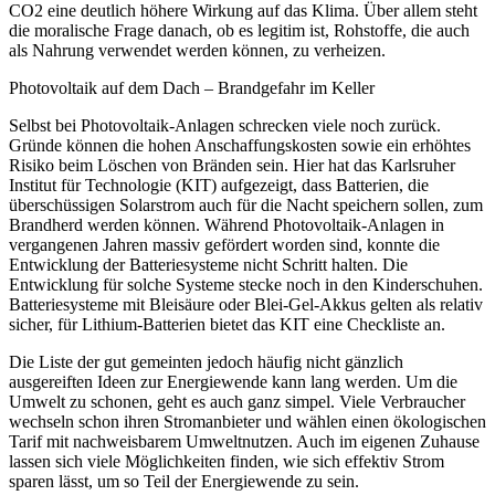
CO2 eine deutlich höhere Wirkung auf das Klima. Über allem steht
die moralische Frage danach, ob es legitim ist, Rohstoffe, die auch
als Nahrung verwendet werden können, zu verheizen.
Photovoltaik auf dem Dach – Brandgefahr im Keller
Selbst bei Photovoltaik-Anlagen schrecken viele noch zurück.
Gründe können die hohen Anschaffungskosten sowie ein erhöhtes
Risiko beim Löschen von Bränden sein. Hier hat das Karlsruher
Institut für Technologie (KIT) aufgezeigt, dass Batterien, die
überschüssigen Solarstrom auch für die Nacht speichern sollen, zum
Brandherd werden können. Während Photovoltaik-Anlagen in
vergangenen Jahren massiv gefördert worden sind, konnte die
Entwicklung der Batteriesysteme nicht Schritt halten. Die
Entwicklung für solche Systeme stecke noch in den Kinderschuhen.
Batteriesysteme mit Bleisäure oder Blei-Gel-Akkus gelten als relativ
sicher, für Lithium-Batterien bietet das KIT eine Checkliste an.
Die Liste der gut gemeinten jedoch häufig nicht gänzlich
ausgereiften Ideen zur Energiewende kann lang werden. Um die
Umwelt zu schonen, geht es auch ganz simpel. Viele Verbraucher
wechseln schon ihren Stromanbieter und wählen einen ökologischen
Tarif mit nachweisbarem Umweltnutzen. Auch im eigenen Zuhause
lassen sich viele Möglichkeiten finden, wie sich effektiv Strom
sparen lässt, um so Teil der Energiewende zu sein.