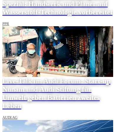
Spezial: Handwerk und Planer auf
Wasserstoff-Technologie vorbereitet
PPR
Live-Talk im Audi Forum: Start-up
Nunam und Audi Stiftung für
Umwelt geben Batterien zweites
Leben
AUDI AG