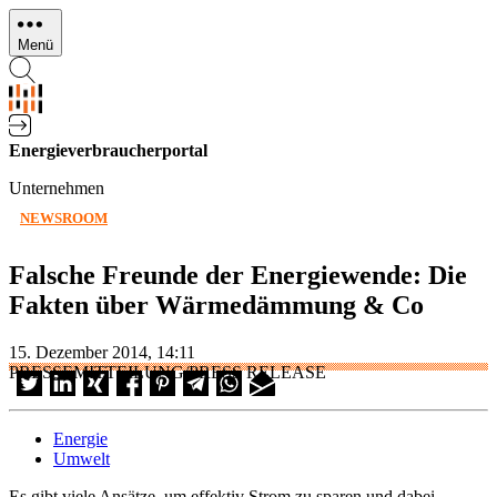
Direkt
zum
Menü
Inhalt
Energieverbraucherportal
Unternehmen
NEWSROOM
Falsche Freunde der Energiewende: Die
Fakten über Wärmedämmung & Co
15. Dezember 2014, 14:11
PRESSEMITTEILUNG/PRESS RELEASE
Energie
Umwelt
Es gibt viele Ansätze, um effektiv Strom zu sparen und dabei