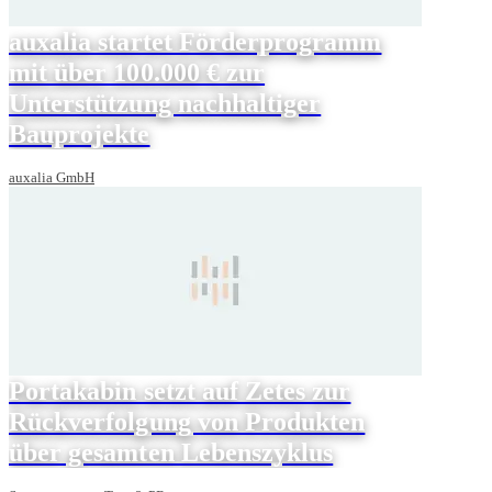
auxalia startet Förderprogramm
mit über 100.000 € zur
Unterstützung nachhaltiger
Bauprojekte
auxalia GmbH
Portakabin setzt auf Zetes zur
Rückverfolgung von Produkten
über gesamten Lebenszyklus