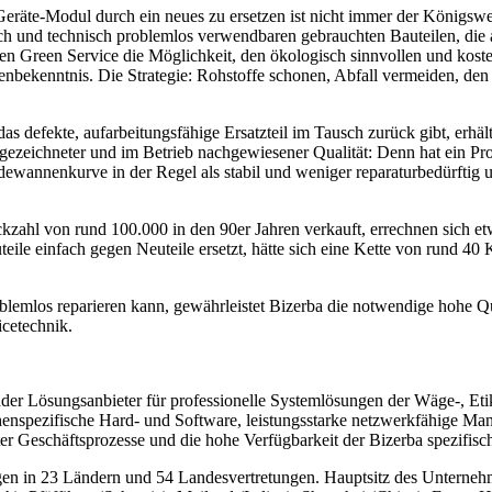
Geräte-Modul durch ein neues zu ersetzen ist nicht immer der Königsw
ch und technisch problemlos verwendbaren gebrauchten Bauteilen, die 
 Green Service die Möglichkeit, den ökologisch sinnvollen und kostengü
penbekenntnis. Die Strategie: Rohstoffe schonen, Abfall vermeiden, den
 defekte, aufarbeitungsfähige Ersatzteil im Tausch zurück gibt, erhält 
sgezeichneter und im Betrieb nachgewiesener Qualität: Denn hat ein Pro
ewannenkurve in der Regel als stabil und weniger reparaturbedürftig und
ckzahl von rund 100.000 in den 90er Jahren verkauft, errechnen sich 
le einfach gegen Neuteile ersetzt, hätte sich eine Kette von rund 40 K
mlos reparieren kann, gewährleistet Bizerba die notwendige hohe Quali
icetechnik.
ender Lösungsanbieter für professionelle Systemlösungen der Wäge-, Et
chenspezifische Hard- und Software, leistungsstarke netzwerkfähige M
rter Geschäftsprozesse und die hohe Verfügbarkeit der Bizerba spezifi
gen in 23 Ländern und 54 Landesvertretungen. Hauptsitz des Unternehme