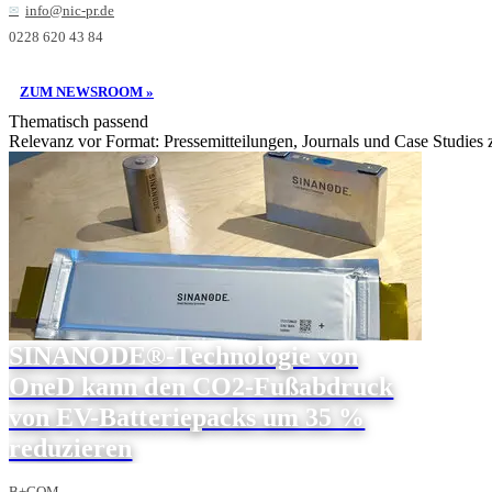
info@nic-pr.de
0228 620 43 84
ZUM NEWSROOM »
Thematisch passend
Relevanz vor Format: Pressemitteilungen, Journals und Case Studies
SINANODE®-Technologie von
OneD kann den CO2-Fußabdruck
von EV-Batteriepacks um 35 %
reduzieren
B+COM