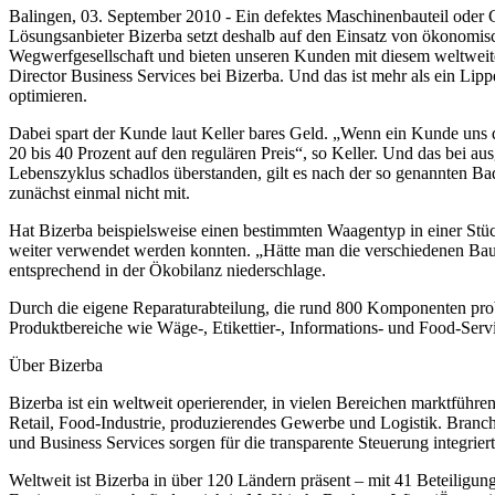
Balingen, 03. September 2010 - Ein defektes Maschinenbauteil oder 
Lösungsanbieter Bizerba setzt deshalb auf den Einsatz von ökonomis
Wegwerfgesellschaft und bieten unseren Kunden mit diesem weltweiten
Director Business Services bei Bizerba. Und das ist mehr als ein Lip
optimieren.
Dabei spart der Kunde laut Keller bares Geld. „Wenn ein Kunde uns das
20 bis 40 Prozent auf den regulären Preis“, so Keller. Und das bei au
Lebenszyklus schadlos überstanden, gilt es nach der so genannten Bad
zunächst einmal nicht mit.
Hat Bizerba beispielsweise einen bestimmten Waagentyp in einer Stü
weiter verwendet werden konnten. „Hätte man die verschiedenen Bautei
entsprechend in der Ökobilanz niederschlage.
Durch die eigene Reparaturabteilung, die rund 800 Komponenten proble
Produktbereiche wie Wäge-, Etikettier-, Informations- und Food-Serv
Über Bizerba
Bizerba ist ein weltweit operierender, in vielen Bereichen marktführ
Retail, Food-Industrie, produzierendes Gewerbe und Logistik. Bran
und Business Services sorgen für die transparente Steuerung integrie
Weltweit ist Bizerba in über 120 Ländern präsent – mit 41 Beteiligun