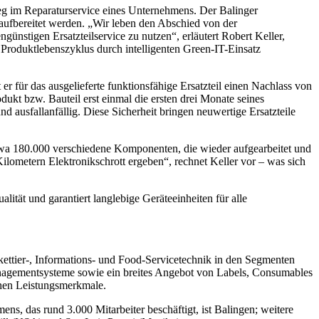
eg im Reparaturservice eines Unternehmens. Der Balinger
aufbereitet werden. „Wir leben den Abschied von der
nstigen Ersatzteilservice zu nutzen“, erläutert Robert Keller,
 Produktlebenszyklus durch intelligenten Green-IT-Einsatz
er für das ausgelieferte funktionsfähige Ersatzteil einen Nachlass von
dukt bzw. Bauteil erst einmal die ersten drei Monate seines
 ausfallanfällig. Diese Sicherheit bringen neuwertige Ersatzteile
etwa 180.000 verschiedene Komponenten, die wieder aufgearbeitet und
ilometern Elektronikschrott ergeben“, rechnet Keller vor – was sich
tät und garantiert langlebige Geräteeinheiten für alle
ikettier-, Informations- und Food-Servicetechnik in den Segmenten
anagementsysteme sowie ein breites Angebot von Labels, Consumables
schen Leistungsmerkmale.
ns, das rund 3.000 Mitarbeiter beschäftigt, ist Balingen; weitere