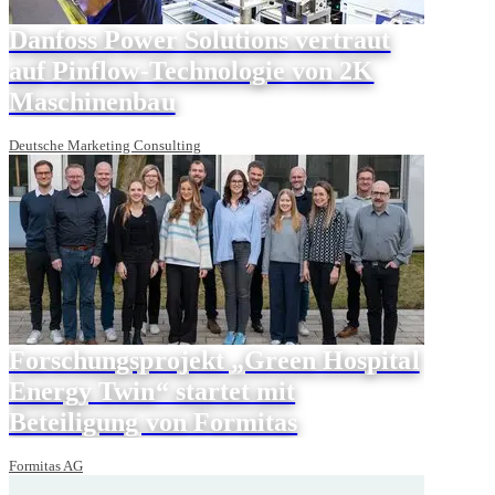
Danfoss Power Solutions vertraut
auf Pinflow-Technologie von 2K
Maschinenbau
Deutsche Marketing Consulting
Forschungsprojekt „Green Hospital
Energy Twin“ startet mit
Beteiligung von Formitas
Formitas AG