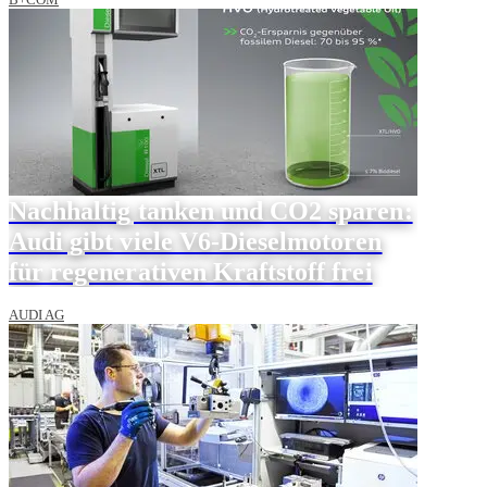
Nachhaltig tanken und CO2 sparen:
Audi gibt viele V6-Dieselmotoren
für regenerativen Kraftstoff frei
AUDI AG