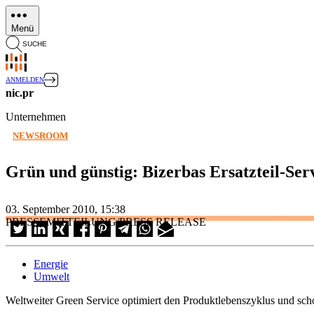
Direkt
zum
Menü
Inhalt
SUCHE
ANMELDEN
nic.pr
Unternehmen
NEWSROOM
Grün und günstig: Bizerbas Ersatzteil-Ser
03. September 2010, 15:38
PRESSEMITTEILUNG/PRESS RELEASE
Energie
Umwelt
Weltweiter Green Service optimiert den Produktlebenszyklus und sc