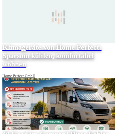
Klimageräte von Home Perfect:
Sparsam kühlen, komfortabel
wohnen
Home Perfect GmbH
40 Grad im Camper? Diese Fehler