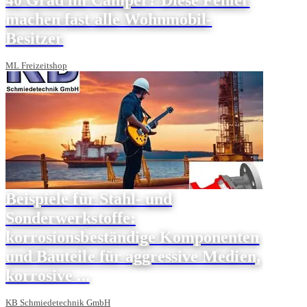
machen fast alle Wohnmobil-
Besitzer
ML Freizeitshop
Beispiele für Stahl- und
Sonderwerkstoffe:
korrosionsbeständige Komponenten
und Bauteile für aggressive Medien,
korrosive ...
KB Schmiedetechnik GmbH