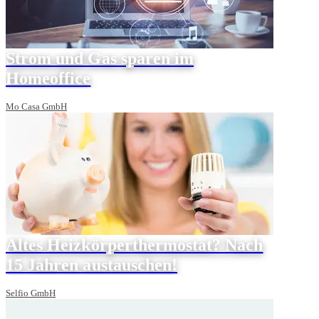
Strom und Gas sparen im
Homeoffice
Mo Casa GmbH
Altes Heizkörperthermostat? Nach
15 Jahren austauschen!
Selfio GmbH