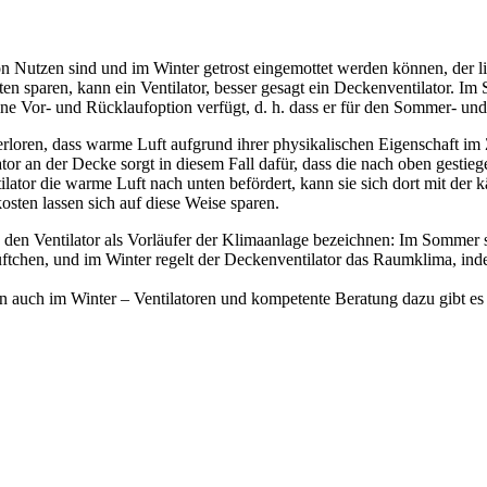
 Nutzen sind und im Winter getrost eingemottet werden können, der lieg
 sparen, kann ein Ventilator, besser gesagt ein Deckenventilator. Im
ine Vor- und Rücklaufoption verfügt, d. h. dass er für den Sommer- und 
verloren, dass warme Luft aufgrund ihrer physikalischen Eigenschaft i
tor an der Decke sorgt in diesem Fall dafür, dass die nach oben gestie
tilator die warme Luft nach unten befördert, kann sie sich dort mit de
ten lassen sich auf diese Weise sparen.
 den Ventilator als Vorläufer der Klimaanlage bezeichnen: Im Sommer s
 Lüftchen, und im Winter regelt der Deckenventilator das Raumklima, i
 auch im Winter – Ventilatoren und kompetente Beratung dazu gibt es