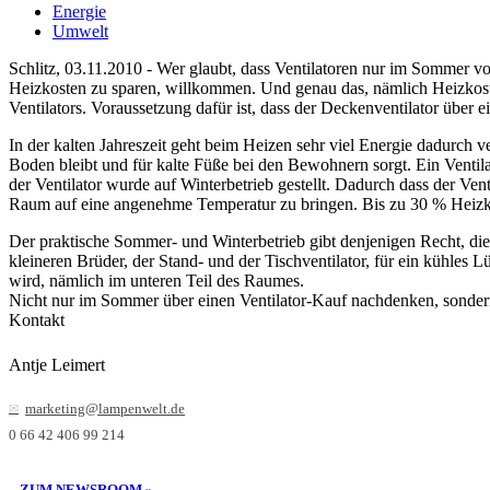
Energie
Umwelt
Schlitz, 03.11.2010 - Wer glaubt, dass Ventilatoren nur im Sommer von
Heizkosten zu sparen, willkommen. Und genau das, nämlich Heizkosten
Ventilators. Voraussetzung dafür ist, dass der Deckenventilator über e
In der kalten Jahreszeit geht beim Heizen sehr viel Energie dadurch 
Boden bleibt und für kalte Füße bei den Bewohnern sorgt. Ein Ventila
der Ventilator wurde auf Winterbetrieb gestellt. Dadurch dass der Ven
Raum auf eine angenehme Temperatur zu bringen. Bis zu 30 % Heizkos
Der praktische Sommer- und Winterbetrieb gibt denjenigen Recht, die
kleineren Brüder, der Stand- und der Tischventilator, für ein kühles
wird, nämlich im unteren Teil des Raumes.
Nicht nur im Sommer über einen Ventilator-Kauf nachdenken, sondern
Kontakt
Antje Leimert
marketing@lampenwelt.de
0 66 42 406 99 214
ZUM NEWSROOM »