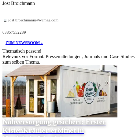
Jost Broichmann
jost.broichmann@wemag.com
03857552289
ZUM NEWSROOM »
Thematisch passend
Relevanz vor Format: Pressemitteilungen, Journals und Case Studies
zum selben Thema.
Nahversorgung gesichert: Erster
KistenKrämer eröffnet in