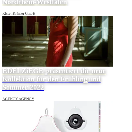
Nordrhein-Westfalen
KistenKrämer GmbH
EDELZiEGE präsentiert die neue
Kollektion für den Frühling und
Sommer 2022
AGENCY AGENCY