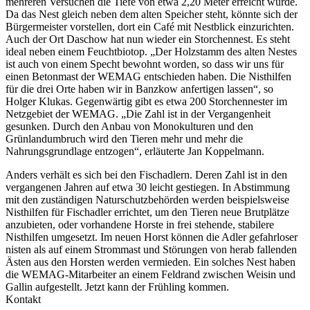
mehreren Versuchen die Tiefe von etwa 2,20 Meter erreicht wurde.
Da das Nest gleich neben dem alten Speicher steht, könnte sich der
Bürgermeister vorstellen, dort ein Café mit Nestblick einzurichten.
Auch der Ort Daschow hat nun wieder ein Storchennest. Es steht
ideal neben einem Feuchtbiotop. „Der Holzstamm des alten Nestes
ist auch von einem Specht bewohnt worden, so dass wir uns für
einen Betonmast der WEMAG entschieden haben. Die Nisthilfen
für die drei Orte haben wir in Banzkow anfertigen lassen“, so
Holger Klukas. Gegenwärtig gibt es etwa 200 Storchennester im
Netzgebiet der WEMAG. „Die Zahl ist in der Vergangenheit
gesunken. Durch den Anbau von Monokulturen und den
Grünlandumbruch wird den Tieren mehr und mehr die
Nahrungsgrundlage entzogen“, erläuterte Jan Koppelmann.
Anders verhält es sich bei den Fischadlern. Deren Zahl ist in den
vergangenen Jahren auf etwa 30 leicht gestiegen. In Abstimmung
mit den zuständigen Naturschutzbehörden werden beispielsweise
Nisthilfen für Fischadler errichtet, um den Tieren neue Brutplätze
anzubieten, oder vorhandene Horste in frei stehende, stabilere
Nisthilfen umgesetzt. Im neuen Horst können die Adler gefahrloser
nisten als auf einem Strommast und Störungen von herab fallenden
Ästen aus den Horsten werden vermieden. Ein solches Nest haben
die WEMAG-Mitarbeiter an einem Feldrand zwischen Weisin und
Gallin aufgestellt. Jetzt kann der Frühling kommen.
Kontakt