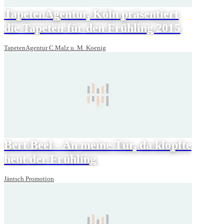
TapetenAgentur, Köln präsentiert
die Tapeten für den Frühling 2015
TapetenAgentur C.Malz u. M. Koenig
Bert Beel - An meine Tür, da klopfte
heut der Frühling
Jäntsch Promotion