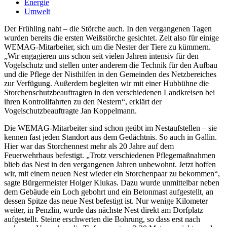
Energie
Umwelt
Der Frühling naht – die Störche auch. In den vergangenen Tagen
wurden bereits die ersten Weißstörche gesichtet. Zeit also für einige
WEMAG-Mitarbeiter, sich um die Nester der Tiere zu kümmern.
„Wir engagieren uns schon seit vielen Jahren intensiv für den
Vogelschutz und stellen unter anderem die Technik für den Aufbau
und die Pflege der Nisthilfen in den Gemeinden des Netzbereiches
zur Verfügung. Außerdem begleiten wir mit einer Hubbühne die
Storchenschutzbeauftragten in den verschiedenen Landkreisen bei
ihren Kontrollfahrten zu den Nestern“, erklärt der
Vogelschutzbeauftragte Jan Koppelmann.
Die WEMAG-Mitarbeiter sind schon geübt im Nestaufstellen – sie
kennen fast jeden Standort aus dem Gedächtnis. So auch in Gallin.
Hier war das Storchennest mehr als 20 Jahre auf dem
Feuerwehrhaus befestigt. „Trotz verschiedenen Pflegemaßnahmen
blieb das Nest in den vergangenen Jahren unbewohnt. Jetzt hoffen
wir, mit einem neuen Nest wieder ein Storchenpaar zu bekommen“,
sagte Bürgermeister Holger Klukas. Dazu wurde unmittelbar neben
dem Gebäude ein Loch gebohrt und ein Betonmast aufgestellt, an
dessen Spitze das neue Nest befestigt ist. Nur wenige Kilometer
weiter, in Penzlin, wurde das nächste Nest direkt am Dorfplatz
aufgestellt. Steine erschwerten die Bohrung, so dass erst nach