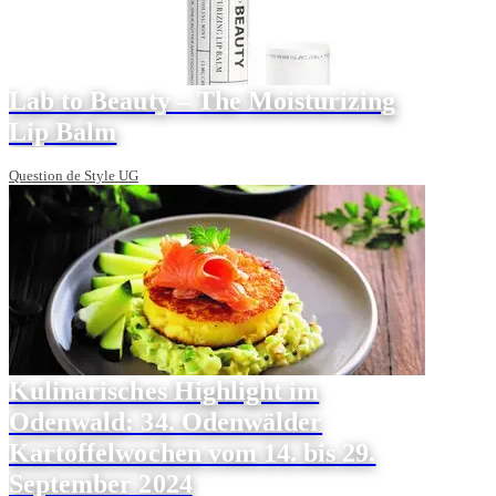
Lab to Beauty – The Moisturizing
Lip Balm
Question de Style UG
Kulinarisches Highlight im
Odenwald: 34. Odenwälder
Kartoffelwochen vom 14. bis 29.
September 2024