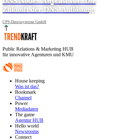
DNS Node+ Anycast vor: Die
Zukunft der DNS-Auflösung
CPS-Datensysteme GmbH
Public Relations & Marketing HUB
für innovative Agenturen und KMU
Footer
House keeping
Main
Was ist das?
Bookmark
Channel
Power
Mediadaten
The game
Agentur HUB
Hello world
Newsrooms
Connect