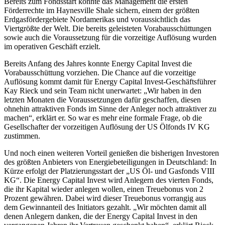
Bereits zum Fondsstart konnte das Management die ersten
Förderrechte im Haynesville Shale sichern, einem der größten
Erdgasfördergebiete Nordamerikas und voraussichtlich das
Viertgrößte der Welt. Die bereits geleisteten Vorabausschüttungen
sowie auch die Voraussetzung für die vorzeitige Auflösung wurden
im operativen Geschäft erzielt.
Bereits Anfang des Jahres konnte Energy Capital Invest die
Vorabausschüttung vorziehen. Die Chance auf die vorzeitige
Auflösung kommt damit für Energy Capital Invest-Geschäftsführer
Kay Rieck und sein Team nicht unerwartet: „Wir haben in den
letzten Monaten die Voraussetzungen dafür geschaffen, diesen
ohnehin attraktiven Fonds im Sinne der Anleger noch attraktiver zu
machen“, erklärt er. So war es mehr eine formale Frage, ob die
Gesellschafter der vorzeitigen Auflösung der US Ölfonds IV KG
zustimmen.
Und noch einen weiteren Vorteil genießen die bisherigen Investoren
des größten Anbieters von Energiebeteiligungen in Deutschland: In
Kürze erfolgt der Platzierungsstart der „US Öl- und Gasfonds VIII
KG“. Die Energy Capital Invest wird Anlegern des vierten Fonds,
die ihr Kapital wieder anlegen wollen, einen Treuebonus von 2
Prozent gewähren. Dabei wird dieser Treuebonus vorrangig aus
dem Gewinnanteil des Initiators gezahlt. „Wir möchten damit all
denen Anlegern danken, die der Energy Capital Invest in den