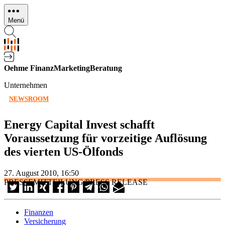
Direkt
zum
Menü
Inhalt
Oehme FinanzMarketingBeratung
Unternehmen
NEWSROOM
Energy Capital Invest schafft
Voraussetzung für vorzeitige Auflösung
des vierten US-Ölfonds
27. August 2010, 16:50
PRESSEMITTEILUNG/PRESS RELEASE
Finanzen
Versicherung