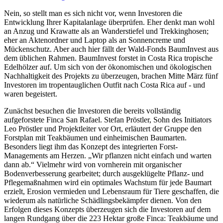
Nein, so stellt man es sich nicht vor, wenn Investoren die
Entwicklung Ihrer Kapitalanlage überprüfen. Eher denkt man wohl
an Anzug und Krawatte als an Wanderstiefel und Trekkinghosen;
eher an Aktenordner und Laptop als an Sonnencreme und
Mückenschutz. Aber auch hier fällt der Wald-Fonds BaumInvest aus
dem üblichen Rahmen. BaumInvest forstet in Costa Rica tropische
Edelhölzer auf. Um sich von der ökonomischen und ökologischen
Nachhaltigkeit des Projekts zu überzeugen, brachen Mitte März fünf
Investoren im tropentauglichen Outfit nach Costa Rica auf - und
waren begeistert.
Zunächst besuchen die Investoren die bereits vollständig
aufgeforstete Finca San Rafael. Stefan Pröstler, Sohn des Initiators
Leo Pröstler und Projektleiter vor Ort, erläutert der Gruppe den
Forstplan mit Teakbäumen und einheimischen Baumarten.
Besonders liegt ihm das Konzept des integrierten Forst-
Managements am Herzen. „Wir pflanzen nicht einfach und warten
dann ab.“ Vielmehr wird von vornherein mit organischer
Bodenverbesserung gearbeitet; durch ausgeklügelte Pflanz- und
Pflegemaßnahmen wird ein optimales Wachstum für jede Baumart
erzielt, Erosion vermieden und Lebensraum für Tiere geschaffen, die
wiederum als natürliche Schädlingsbekämpfer dienen. Von den
Erfolgen dieses Konzepts überzeugen sich die Investoren auf dem
langen Rundgang über die 223 Hektar große Finca: Teakbäume und