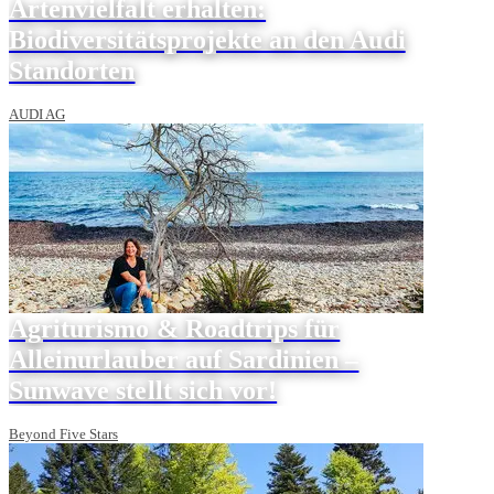
Artenvielfalt erhalten:
Biodiversitätsprojekte an den Audi
Standorten
AUDI AG
Agriturismo & Roadtrips für
Alleinurlauber auf Sardinien –
Sunwave stellt sich vor!
Beyond Five Stars