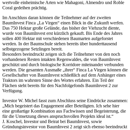
wertvolle einheimische Arten wie Mahagoni, Almendro und Roble
Coral gedeihen prächtig.
Im Anschluss daran können die Teilnehmer auf der zweiten
BaumInvest Finca „La Virgen“ einen Blick in die Zukunft werfen.
Das 750 Hektar große Gelände, das bisher der Viehzucht diente,
wurde von BaumInvest erst kürzlich gekauft. Bis Ende des Jahres
sollen 400 Hektar mit verschiedenen Baumarten aufgeforstet
werden. In der Baumschule stehen bereits über hunderttausend
selbstgezogene Setzlingen bereit.
Besonders beeindruckt zeigen sich die Teilnehmer von den noch
vorhandenen Resten intakten Regenwaldes, die von BaumInvest
geschützt und durch biologische Korridore miteinander verbunden
werden. Die gesamten Ausmaße „ihrer“ Finca La Virgen können die
Gesellschafter von BaumInvest schließlich auf dem Anhänger eines
Traktors im wahrsten Sinne des Wortes erfahren. Ein Teil der
Flächen steht bereits für den Nachfolgefonds BaumInvest 2 zur
Verfügung.
Investor W. Michel fasst zum Abschluss seine Eindrücke zusammen:
„Mich begeistert das Engagement aller Beteiligten. Ich sehe hier
eine großartige Kombination aus Fachwissen und Begeisterung, die
für die Umsetzung dieses anspruchsvollen Projekts ideal ist.“
J. Koschel, Investor und Beirat bei BaumInvest, sowie
Gründungsinvestor von BaumInvest 2 zeigt sich ebenso beeindruckt